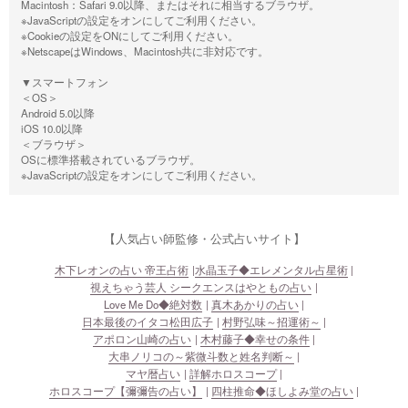
Macintosh：Safari 9.0以降、またはそれに相当するブラウザ。
※JavaScriptの設定をオンにしてご利用ください。
※Cookieの設定をONにしてご利用ください。
※NetscapeはWindows、Macintosh共に非対応です。
▼スマートフォン
＜OS＞
Android 5.0以降
iOS 10.0以降
＜ブラウザ＞
OSに標準搭載されているブラウザ。
※JavaScriptの設定をオンにしてご利用ください。
【人気占い師監修・公式占いサイト】
木下レオンの占い 帝王占術
水晶玉子◆エレメンタル占星術
視えちゃう芸人 シークエンスはやともの占い
Love Me Do◆絶対数
真木あかりの占い
日本最後のイタコ松田広子
村野弘味～招運術～
アポロン山崎の占い
木村藤子◆幸せの条件
大串ノリコの～紫微斗数と姓名判断～
マヤ暦占い
詳解ホロスコープ
ホロスコープ【彌彌告の占い】
四柱推命◆ほしよみ堂の占い