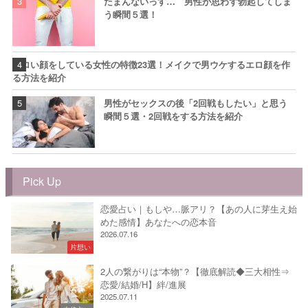
たまんないっす… 男性が思わず勃起してしま
う瞬間５選！
エロい顔をしている女性の特徴23選！メイクで男ウケするエロ顔を作
る方法を紹介
男性がセックスの後「2回戦もしたい」と思う
瞬間５選・2回戦をする方法を紹介
Pick Up
恋愛占い｜もしや…脈アリ？【あの人に芽生え始
めた感情】あなたへの恋本音
2026.07.16
片想い
2人の繋がりは“本物”？【徹底解読◆三大相性⇒
恋愛/結婚/H】絆/進展
2025.07.11