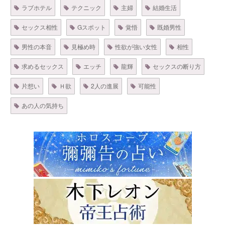
ラブホテル
テクニック
主婦
結婚生活
セックス相性
Gスポット
覚悟
既婚男性
男性の本音
見極め時
性欲が強い女性
相性
求めるセックス
エッチ
龍輝
セックスの断り方
片想い
Ｈ欲
2人の進展
可能性
あの人の気持ち