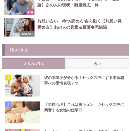
論】あの人の現状・離婚意志・終
不倫
片想い占い｜待つ/諦める/自ら動く【片想い見
極め占】あの人の真意＆葛藤◆恋結論
本格占い
Ranking
大人のコラム
占い
彼の本気度が分かる！セックス中にする本命相
手への愛情表現７つ
【男性心理】これは胸キュン ♡セックス中に
興奮する女性の仕草♡