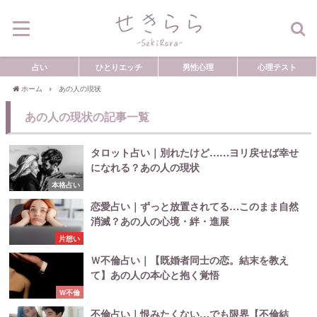
占い
ひとりエッチ
男性心理
心理テスト
ホーム
あの人の現状
あの人の現状の記事一覧
タロット占い｜別れたけど……ヨリ戻せば幸せ
になれる？あの人の現状
本格占い
恋愛占い｜ずっと放置されてる…このまま自然
消滅？あの人の心境・絆・進展
片想い
Ｗ不倫占い｜【既婚者同士の恋。結末を教え
て】あの人の本心と抱く覚悟
W不倫
不倫占い｜恨みたくない…でも限界【不倫結