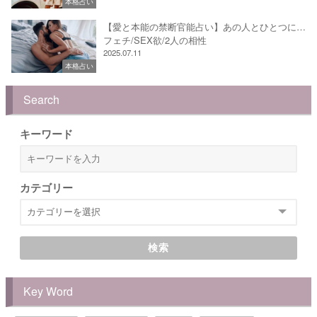
本格占い
【愛と本能の禁断官能占い】あの人とひとつに…
フェチ/SEX欲/2人の相性
2025.07.11
本格占い
Search
キーワード
カテゴリー
検索
Key Word