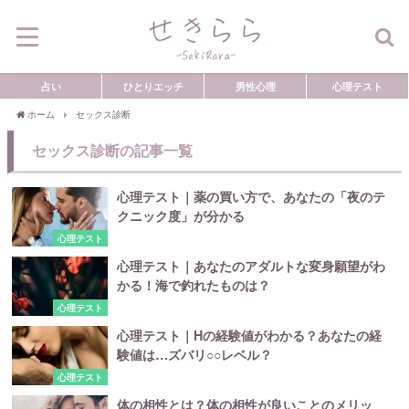
占い
ひとりエッチ
男性心理
心理テスト
ホーム
セックス診断
セックス診断の記事一覧
心理テスト｜薬の買い方で、あなたの「夜のテ
クニック度」が分かる
心理テスト
心理テスト｜あなたのアダルトな変身願望がわ
かる！海で釣れたものは？
心理テスト
心理テスト｜Hの経験値がわかる？あなたの経
験値は…ズバリ○○レベル？
心理テスト
体の相性とは？体の相性が良いことのメリッ