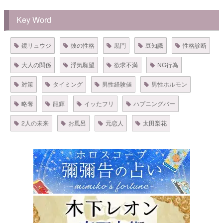
Key Word
鏡リュウジ
彼の性格
黒門
豆知識
性格診断
大人の関係
浮気願望
欲求不満
NG行為
対策
タイミング
男性経験値
男性ホルモン
略奪
龍輝
イッたフリ
ハプニングバー
2人の未来
お風呂
元恋人
太田梨花