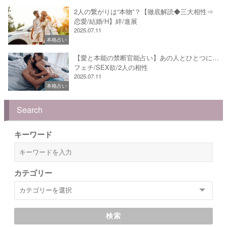
2人の繋がりは“本物”？【徹底解読◆三大相性⇒
恋愛/結婚/H】絆/進展
2025.07.11
本格占い
【愛と本能の禁断官能占い】あの人とひとつに…
フェチ/SEX欲/2人の相性
2025.07.11
本格占い
Search
キーワード
カテゴリー
検索