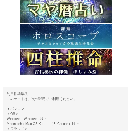
利用推奨環境
このサイトは、次の環境でご利用ください。
▼パソコン
＜OS＞
Windows：Windows 7以上
Macintosh：Mac OS X 10.11（El Capitan）以上
＜ブラウザ＞