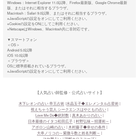
Windows：Internet Explorer 11.0以降、Firefox最新版、Google Chrome最新
版、またはそれに相当するブラウザ。
Macintosh：Safari 9.0以降、またはそれに相当するブラウザ。
※JavaScriptの設定をオンにしてご利用ください。
※Cookieの設定をONにしてご利用ください。
※NetscapeはWindows、Macintosh共に非対応です。
▼スマートフォン
＜OS＞
Android 5.0以降
iOS 10.0以降
＜ブラウザ＞
OSに標準搭載されているブラウザ。
※JavaScriptの設定をオンにしてご利用ください。
【人気占い師監修・公式占いサイト】
木下レオンの占い 帝王占術
水晶玉子◆エレメンタル占星術
視えちゃう芸人 シークエンスはやともの占い
Love Me Do◆絶対数
真木あかりの占い
日本最後のイタコ松田広子
村野弘味～招運術～
アポロン山崎の占い
木村藤子◆幸せの条件
大串ノリコの～紫微斗数と姓名判断～
マヤ暦占い
詳解ホロスコープ