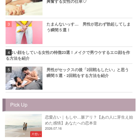
興奮する女性の仕草♡
たまんないっす… 男性が思わず勃起してしま
う瞬間５選！
エロい顔をしている女性の特徴23選！メイクで男ウケするエロ顔を作
る方法を紹介
男性がセックスの後「2回戦もしたい」と思う
瞬間５選・2回戦をする方法を紹介
Pick Up
恋愛占い｜もしや…脈アリ？【あの人に芽生え始
めた感情】あなたへの恋本音
2026.07.16
片想い