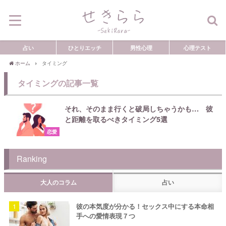
占い
ひとりエッチ
男性心理
心理テスト
ホーム
タイミング
タイミングの記事一覧
それ、そのまま行くと破局しちゃうかも… 彼
と距離を取るべきタイミング5選
恋愛
Ranking
大人のコラム
占い
彼の本気度が分かる！セックス中にする本命相
手への愛情表現７つ