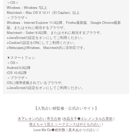
＜OS＞
Windows：Windows 7以上
Macintosh：Mac OS X 10.11（El Capitan）以上
＜ブラウザ＞
Windows：Internet Explorer 11.0以降、Firefox最新版、Google Chrome最新
版、またはそれに相当するブラウザ。
Macintosh：Safari 9.0以降、またはそれに相当するブラウザ。
※JavaScriptの設定をオンにしてご利用ください。
※Cookieの設定をONにしてご利用ください。
※NetscapeはWindows、Macintosh共に非対応です。
▼スマートフォン
＜OS＞
Android 5.0以降
iOS 10.0以降
＜ブラウザ＞
OSに標準搭載されているブラウザ。
※JavaScriptの設定をオンにしてご利用ください。
【人気占い師監修・公式占いサイト】
木下レオンの占い 帝王占術
水晶玉子◆エレメンタル占星術
視えちゃう芸人 シークエンスはやともの占い
Love Me Do◆絶対数
真木あかりの占い