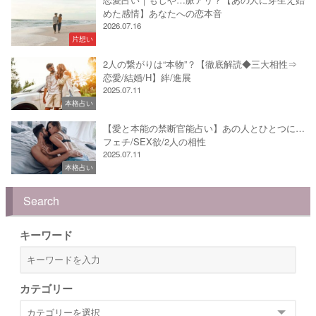
めた感情】あなたへの恋本音
2026.07.16
片想い
2人の繋がりは“本物”？【徹底解読◆三大相性⇒
恋愛/結婚/H】絆/進展
2025.07.11
本格占い
【愛と本能の禁断官能占い】あの人とひとつに…
フェチ/SEX欲/2人の相性
2025.07.11
本格占い
Search
キーワード
カテゴリー