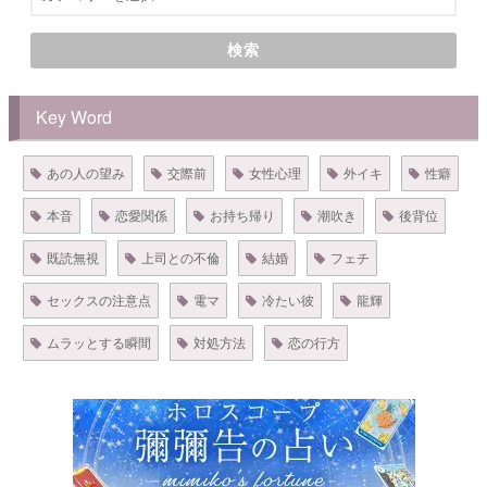
検索
Key Word
あの人の望み
交際前
女性心理
外イキ
性癖
本音
恋愛関係
お持ち帰り
潮吹き
後背位
既読無視
上司との不倫
結婚
フェチ
セックスの注意点
電マ
冷たい彼
龍輝
ムラッとする瞬間
対処方法
恋の行方