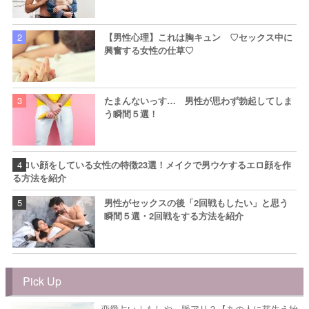
【男性心理】これは胸キュン ♡セックス中に
興奮する女性の仕草♡
たまんないっす… 男性が思わず勃起してしま
う瞬間５選！
エロい顔をしている女性の特徴23選！メイクで男ウケするエロ顔を作
る方法を紹介
男性がセックスの後「2回戦もしたい」と思う
瞬間５選・2回戦をする方法を紹介
Pick Up
恋愛占い｜もしや…脈アリ？【あの人に芽生え始