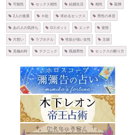
可能性
セックス相性
結婚生活
相性
龍輝
2人の進展
Ｈ欲
求めるセックス
男性の本音
あの人の気持ち
Gスポット
エッチ
覚悟
片想い
ラブホテル
性欲が強い女性
主婦
見極め時
テクニック
既婚男性
セックスの断り方