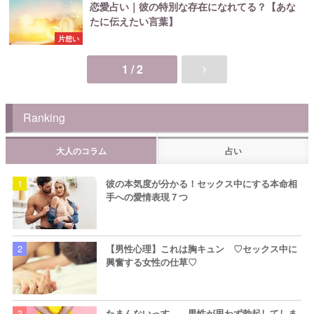
恋愛占い｜彼の特別な存在になれてる？【あな
たに伝えたい言葉】
片想い
1 / 2
Ranking
大人のコラム
占い
彼の本気度が分かる！セックス中にする本命相
手への愛情表現７つ
【男性心理】これは胸キュン ♡セックス中に
興奮する女性の仕草♡
たまんないっす… 男性が思わず勃起してしま