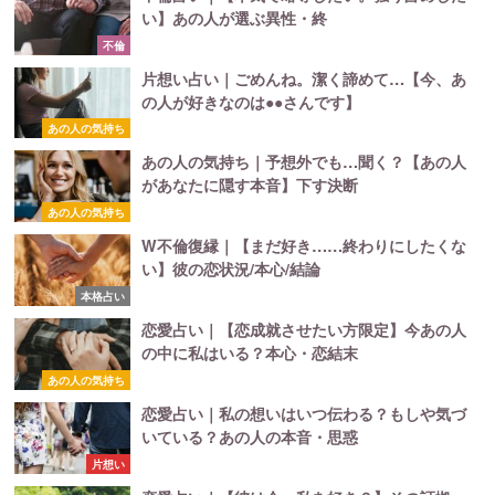
い】あの人が選ぶ異性・終
不倫
片想い占い｜ごめんね。潔く諦めて…【今、あ
の人が好きなのは●●さんです】
あの人の気持ち
あの人の気持ち｜予想外でも…聞く？【あの人
があなたに隠す本音】下す決断
あの人の気持ち
W不倫復縁｜【まだ好き……終わりにしたくな
い】彼の恋状況/本心/結論
本格占い
恋愛占い｜【恋成就させたい方限定】今あの人
の中に私はいる？本心・恋結末
あの人の気持ち
恋愛占い｜私の想いはいつ伝わる？もしや気づ
いている？あの人の本音・思惑
片想い