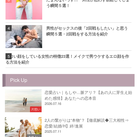
う瞬間５選！
男性がセックスの後「2回戦もしたい」と思う
瞬間５選・2回戦をする方法を紹介
エロい顔をしている女性の特徴23選！メイクで男ウケするエロ顔を作
る方法を紹介
Pick Up
恋愛占い｜もしや…脈アリ？【あの人に芽生え始
めた感情】あなたへの恋本音
2026.07.16
片想い
2人の繋がりは“本物”？【徹底解読◆三大相性⇒
恋愛/結婚/H】絆/進展
2025.07.11
本格占い