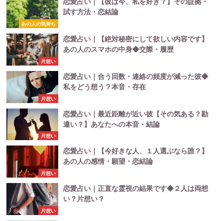
恋愛占い｜【彼は今、私を好き？】その証拠・
試す方法・恋結論
あの人の気持ち
恋愛占い｜【絶対秘密にして欲しい内容です】
あの人のスマホの中身◆交際・履歴
片想い
恋愛占い｜合う回数・連絡の頻度が減った彼◆
私をどう想う？本音・存在
片想い
恋愛占い｜最近距離が近い彼【その気ある？勘
違い？】あなたへの本音・結論
片想い
恋愛占い｜【今好きな人、１人選ぶなら誰？】
あの人の感情・願望・恋結論
片想い
恋愛占い｜正直な霊視の結果です◆２人は両想
い？片想い？
片想い