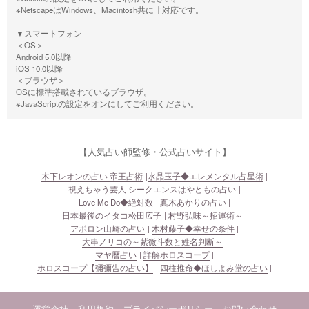
※NetscapeはWindows、Macintosh共に非対応です。
▼スマートフォン
＜OS＞
Android 5.0以降
iOS 10.0以降
＜ブラウザ＞
OSに標準搭載されているブラウザ。
※JavaScriptの設定をオンにしてご利用ください。
【人気占い師監修・公式占いサイト】
木下レオンの占い 帝王占術
水晶玉子◆エレメンタル占星術
視えちゃう芸人 シークエンスはやともの占い
Love Me Do◆絶対数
真木あかりの占い
日本最後のイタコ松田広子
村野弘味～招運術～
アポロン山崎の占い
木村藤子◆幸せの条件
大串ノリコの～紫微斗数と姓名判断～
マヤ暦占い
詳解ホロスコープ
ホロスコープ【彌彌告の占い】
四柱推命◆ほしよみ堂の占い
運営会社
利用規約
プライバシーポリシー
お問い合わせ