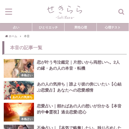
占い
ひとりエッチ
男性心理
心理テスト
ホーム
本音
本音の記事一覧
恋が叶う号泣鑑定｜片想いから両想いへ。2人
の縁・あの人の本音・転機
本格占い
あの人の気持ち｜誰より彼の傍にいたい【心結
ぶ恋愛占】あなたへの恋愛感情
あの人の気持ち
恋愛占い｜頼ればあの人の想いが分かる【本音
的中◆霊視】過去恋愛/恋心
本格占い
不倫占い｜【本気で略奪したい。独り占めした