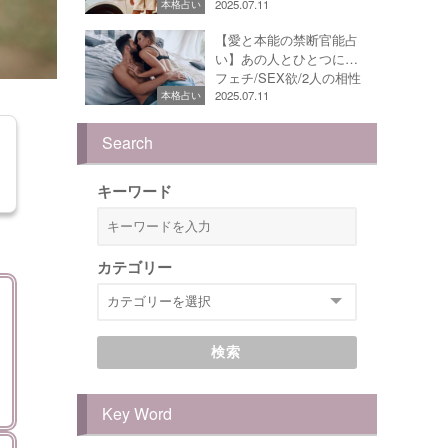
2025.07.11
本格占い
【愛と本能の禁断官能占
い】あの人とひとつに…
フェチ/SEX欲/2人の相性
2025.07.11
本格占い
Search
キーワード
カテゴリー
検索
Key Word