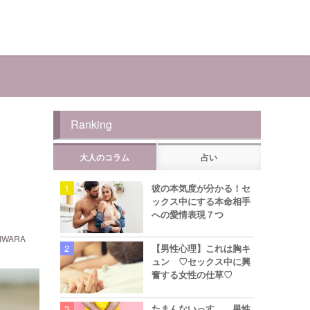
Ranking
大人のコラム
占い
彼の本気度が分かる！セ
ックス中にする本命相手
への愛情表現７つ
WARA
【男性心理】これは胸キ
ュン ♡セックス中に興
奮する女性の仕草♡
たまんないっす… 男性