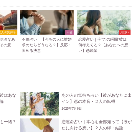
の人の気持ち
不倫
片想い
味深なあ
不倫占い｜【今あの人に離婚
恋愛占い｜今”この瞬間”彼は
その意
求めたらどうなる？】反応・
何考えてる？【あなたへの想
固める決意
い】恋願望
彼はあな
あの人の気持ち占い【彼があなたに出
論
イン】恋の本音・２人の転機
2025年7月6日
も一緒？
恋運命占い｜本心を全部知って【彼が
たに向ける想い】２人の絆・結論