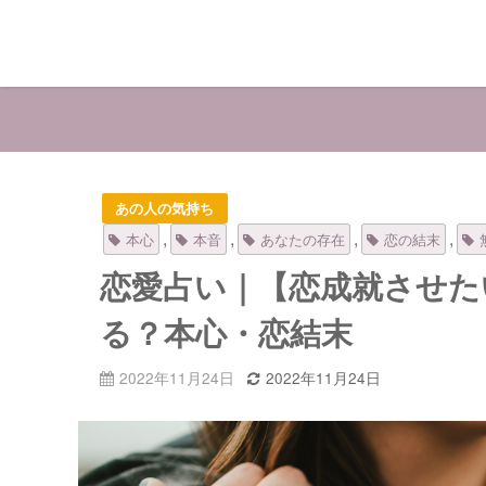
あの人の気持ち
,
,
,
,
本心
本音
あなたの存在
恋の結末
恋愛占い｜【恋成就させた
る？本心・恋結末
2022年11月24日
2022年11月24日