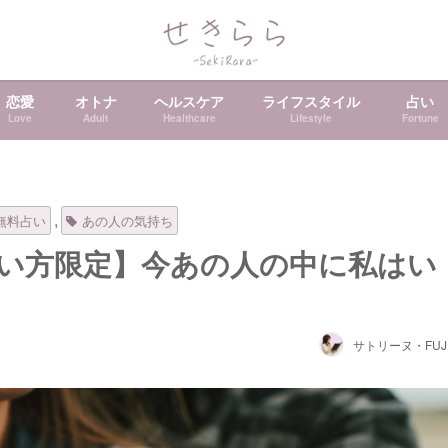
恋愛
オトナ
ヘルスケア
ライフスタイル
占い
Love
Adult
Healthcare
Lifestyle
Fortune
,
無料占い
あの人の気持ち
い方限定】今あの人の中に私はい
サトリーヌ・FUJI