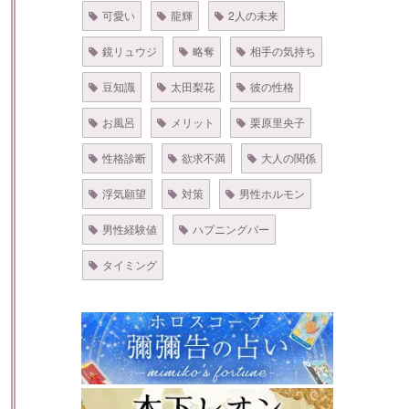
可愛い
龍輝
2人の未来
鏡リュウジ
略奪
相手の気持ち
豆知識
太田梨花
彼の性格
お風呂
メリット
栗原里央子
性格診断
欲求不満
大人の関係
浮気願望
対策
男性ホルモン
男性経験値
ハプニングバー
タイミング