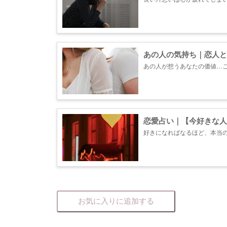
知っていって下さい。あなた
進み下さい。 ＊鑑定項目一覧 
あの人の気持ち｜恋人と
あの人が想うあなたの価値…
「本音」「思惑」そして２人
しいですか？...
恋愛占い｜【今好きな人
好きになればなるほど、本当
への想いについてお話ししてい
お気に入りに追加する