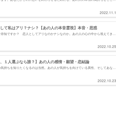
はどう想われているのか、今後交際したいと思っているのか。心の準備が出来たらお
＊片想い相手の彼…あなたのことをどんな存在だと想っている？ ＊もう...
2022.11.
して私はアリ？ナシ？【あの人の本音霊視】本音・思惑
ご存知ですか？ 恋人としてアリなのかナシなのか。あの人の心の中から視えてきた
が迎える、この恋の結末…目を逸らさずに、あの人の気持ちを受け止める準備はよろ
2022.10.2
、１人選ぶなら誰？】あの人の感情・願望・恋結論
の気持ちを知りたくなるのは当然。あの人が気持ちを向けている異性、そしてあなた
きましょう。そこにはあなたの想像もしない真実が隠されているでしょう。...
2022.10.2