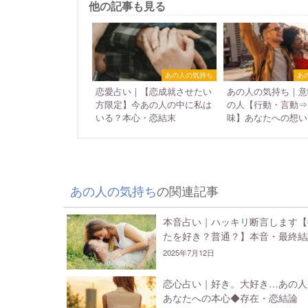
他の記事も見る
あの人の気持ち
あ
恋愛占い｜【恋成就させたい
あの人の気持ち｜意
方限定】今あの人の中に私は
の人【行動・言動⇒
いる？本心・恋結末
味】あなたへの想い
あの人の気持ち
の関連記事
本音占い｜ハッキリ断言します【
たを好き？普通？】本音・最終結
2025年7月12日
恋心占い｜好き。大好き…あの人
あなたへの本心◆存在・恋結論