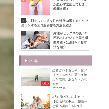
が思わず勃起してしまう
瞬間５選！
エロい顔をしている女性の特徴23選！メイクで
男ウケするエロ顔を作る方法を紹介
男性がセックスの後「2
回戦もしたい」と思う瞬
間５選・2回戦をする方
法を紹介
Pick Up
恋愛占い｜もしや…脈ア
リ？【あの人に芽生え始
めた感情】あなたへの恋
本音
片想い
2026.07.16
2人の繋がりは“本物”？
【徹底解読◆三大相性⇒
恋愛/結婚/H】絆/進展