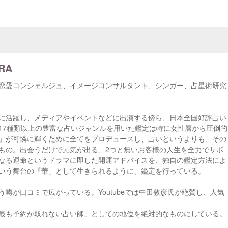
RA
恋愛コンシェルジュ、イメージコンサルタント、シンガー、占星術研究
に活躍し、メディアやイベントなどに出演する傍ら、日本全国好評占い
17種類以上の豊富な占いジャンルを用いた鑑定は特に女性層から圧倒的
」が可憐に輝くために全てをプロデュースし、占いというよりも、その
もの。出会うだけで元気が出る、2つと無いお客様の人生を全力でサポ
なる運命というドラマに即した開運アドバイスを、独自の鑑定方法によ
いう舞台の『華」として生きられるように、鑑定を行っている。
噂が口コミで広がっている。Youtubeでは中田敦彦氏が絶賛し、人気
最も予約が取れない占い師」としての地位を絶対的なものにしている。