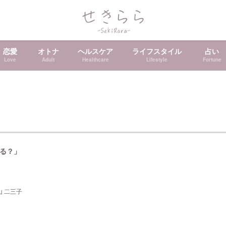
恋愛
オトナ
ヘルスケア
ライフスタイル
占い
Love
Adult
Healthcare
Lifestyle
Fortune
る？」
山 二三子