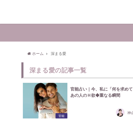
ホーム
深まる愛
深まる愛の記事一覧
官能占い｜今、私に「何を求めて
あの人のＨ欲◆重なる瞬間
神
官能