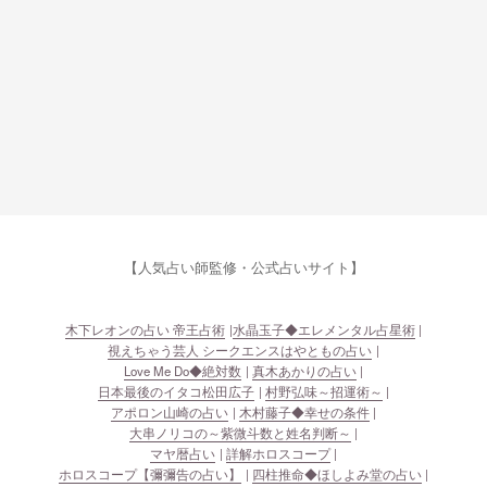
【人気占い師監修・公式占いサイト】
木下レオンの占い 帝王占術
水晶玉子◆エレメンタル占星術
視えちゃう芸人 シークエンスはやともの占い
Love Me Do◆絶対数
真木あかりの占い
日本最後のイタコ松田広子
村野弘味～招運術～
アポロン山崎の占い
木村藤子◆幸せの条件
大串ノリコの～紫微斗数と姓名判断～
マヤ暦占い
詳解ホロスコープ
ホロスコープ【彌彌告の占い】
四柱推命◆ほしよみ堂の占い