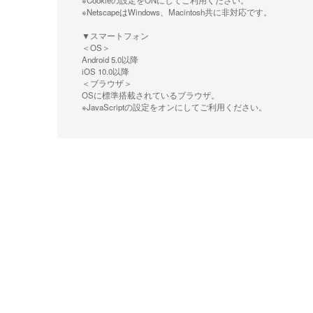
※Cookieの設定をONにしてご利用ください。
※NetscapeはWindows、Macintosh共に非対応です。
▼スマートフォン
＜OS＞
Android 5.0以降
iOS 10.0以降
＜ブラウザ＞
OSに標準搭載されているブラウザ。
※JavaScriptの設定をオンにしてご利用ください。