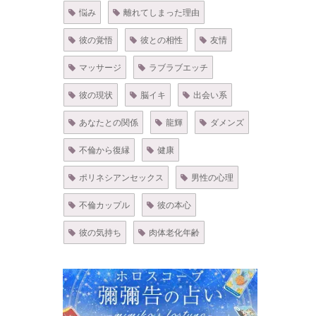
悩み
離れてしまった理由
彼の覚悟
彼との相性
友情
マッサージ
ラブラブエッチ
彼の現状
脳イキ
出会い系
あなたとの関係
龍輝
ダメンズ
不倫から復縁
健康
ポリネシアンセックス
男性の心理
不倫カップル
彼の本心
彼の気持ち
肉体老化年齢