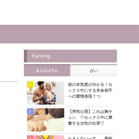
Ranking
大人のコラム
占い
彼の本気度が分かる！セ
ックス中にする本命相手
への愛情表現７つ
【男性心理】これは胸キ
ュン ♡セックス中に興
奮する女性の仕草♡
たまんないっす… 男性