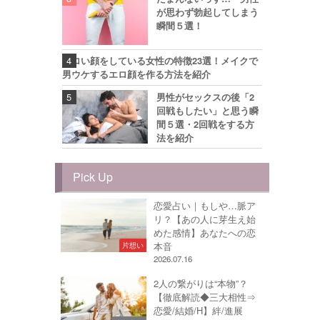
が思わず勃起してしまう
瞬間５選！
エロい顔をしている女性の特徴23選！メイクで
男ウケするエロ顔を作る方法を紹介
男性がセックスの後「2
回戦もしたい」と思う瞬
間５選・2回戦をする方
法を紹介
Pick Up
恋愛占い｜もしや…脈ア
リ？【あの人に芽生え始
めた感情】あなたへの恋
本音
片想い
2026.07.16
2人の繋がりは“本物”？
【徹底解読◆三大相性⇒
恋愛/結婚/H】絆/進展