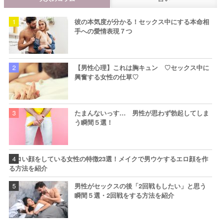
彼の本気度が分かる！セックス中にする本命相
手への愛情表現７つ
【男性心理】これは胸キュン ♡セックス中に
興奮する女性の仕草♡
たまんないっす… 男性が思わず勃起してしま
う瞬間５選！
エロい顔をしている女性の特徴23選！メイクで男ウケするエロ顔を作
る方法を紹介
男性がセックスの後「2回戦もしたい」と思う
瞬間５選・2回戦をする方法を紹介