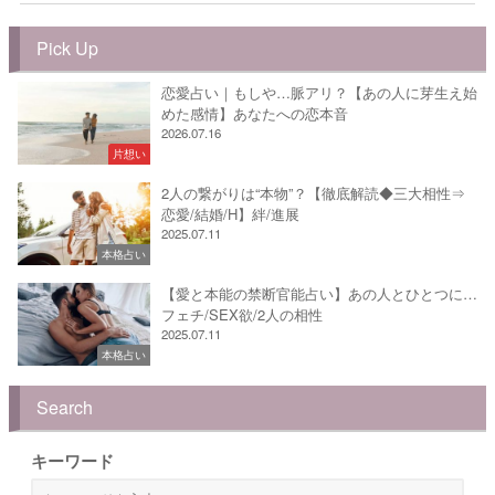
Pick Up
恋愛占い｜もしや…脈アリ？【あの人に芽生え始
めた感情】あなたへの恋本音
2026.07.16
片想い
2人の繋がりは“本物”？【徹底解読◆三大相性⇒
恋愛/結婚/H】絆/進展
2025.07.11
本格占い
【愛と本能の禁断官能占い】あの人とひとつに…
フェチ/SEX欲/2人の相性
2025.07.11
本格占い
Search
キーワード