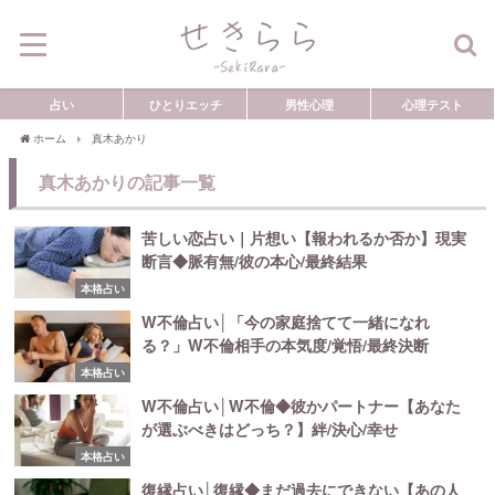
占い
ひとりエッチ
男性心理
心理テスト
ホーム
真木あかり
真木あかりの記事一覧
苦しい恋占い｜片想い【報われるか否か】現実
断言◆脈有無/彼の本心/最終結果
本格占い
W不倫占い│「今の家庭捨てて一緒になれ
る？」W不倫相手の本気度/覚悟/最終決断
本格占い
W不倫占い│W不倫◆彼かパートナー【あなた
が選ぶべきはどっち？】絆/決心/幸せ
本格占い
復縁占い│復縁◆まだ過去にできない【あの人