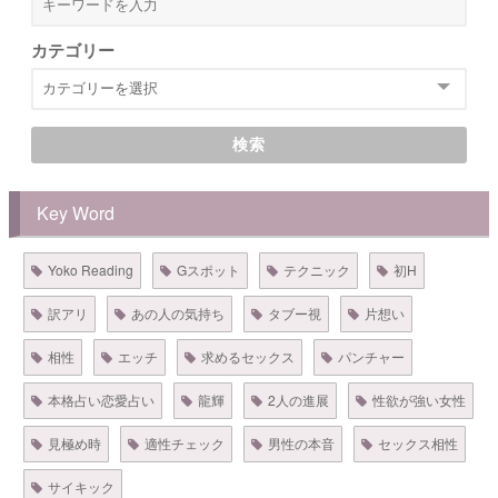
カテゴリー
検索
Key Word
Yoko Reading
Gスポット
テクニック
初H
訳アリ
あの人の気持ち
タブー視
片想い
相性
エッチ
求めるセックス
パンチャー
本格占い恋愛占い
龍輝
2人の進展
性欲が強い女性
見極め時
適性チェック
男性の本音
セックス相性
サイキック