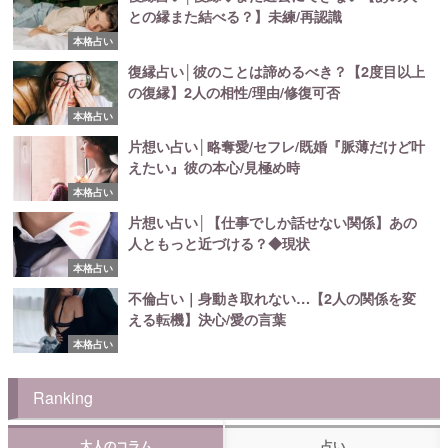
との縁また結べる？】未練/再認識
本格占い
復縁占い│彼のことは諦めるべき？【2度目以上
の復縁】2人の相性/理由/修復可否
本格占い
片想い占い│略奪愛/セフレ/既婚『脈薄だけど叶
えたい』彼の本心/見極め時
本格占い
片想い占い│【仕事でしか話せない関係】あの
人ともっと近づける？◆現状
本格占い
不倫占い｜身動き取れない…【2人の関係を変
える転機】決心/愛の言葉
本格占い
Ranking
大人のコラム
占い