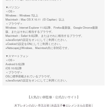
▼パソコン
＜OS＞
Windows：Windows 7以上
Macintosh：Mac OS X 10.11（El Capitan）以上
＜ブラウザ＞
Windows：Internet Explorer 11.0以降、Firefox最新版、Google Chrome最新
版、またはそれに相当するブラウザ。
Macintosh：Safari 9.0以降、またはそれに相当するブラウザ。
※JavaScriptの設定をオンにしてご利用ください。
※Cookieの設定をONにしてご利用ください。
※NetscapeはWindows、Macintosh共に非対応です。
▼スマートフォン
＜OS＞
Android 5.0以降
iOS 10.0以降
＜ブラウザ＞
OSに標準搭載されているブラウザ。
※JavaScriptの設定をオンにしてご利用ください。
【人気占い師監修・公式占いサイト】
木下レオンの占い 帝王占術
水晶玉子◆エレメンタル占星術