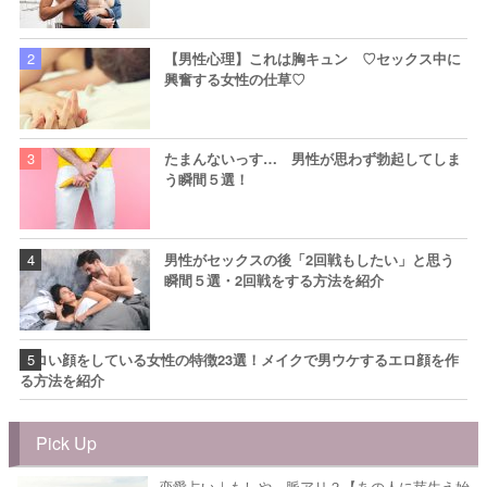
【男性心理】これは胸キュン ♡セックス中に
興奮する女性の仕草♡
たまんないっす… 男性が思わず勃起してしま
う瞬間５選！
男性がセックスの後「2回戦もしたい」と思う
瞬間５選・2回戦をする方法を紹介
エロい顔をしている女性の特徴23選！メイクで男ウケするエロ顔を作
る方法を紹介
Pick Up
恋愛占い｜もしや…脈アリ？【あの人に芽生え始