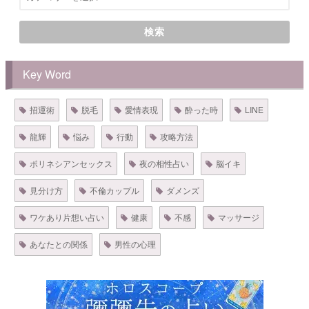
検索
Key Word
招運術
脱毛
愛情表現
酔った時
LINE
龍輝
悩み
行動
攻略方法
ポリネシアンセックス
夜の相性占い
脳イキ
見分け方
不倫カップル
ダメンズ
ワケあり片想い占い
健康
不感
マッサージ
あなたとの関係
男性の心理