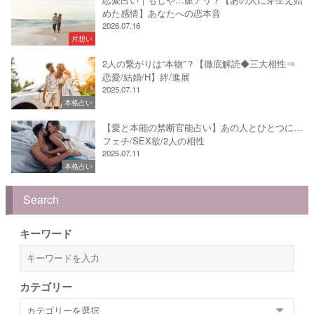
めた感情】あなたへの恋本音
2026.07.16
片想い
2人の繋がりは“本物”？【徹底解読◆三大相性⇒
恋愛/結婚/H】絆/進展
2025.07.11
本格占い
【愛と本能の禁断官能占い】あの人とひとつに…
フェチ/SEX欲/2人の相性
2025.07.11
本格占い
Search
キーワード
カテゴリー