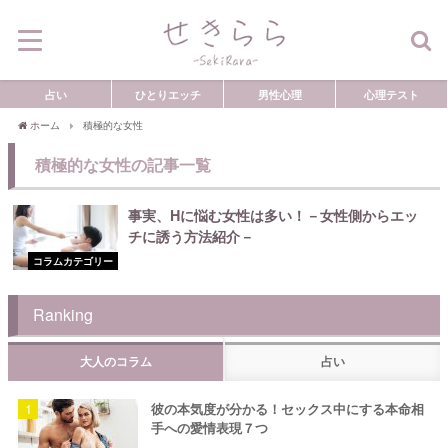
占い
ひとりエッチ
男性心理
心理テスト
ホーム
積極的な女性
積極的な女性の記事一覧
事実、Hに悩む女性は多い！－女性側からエッ
チに誘う方法紹介－
コラムカテゴリー
Ranking
大人のコラム
占い
彼の本気度が分かる！セックス中にする本命相
手への愛情表現７つ