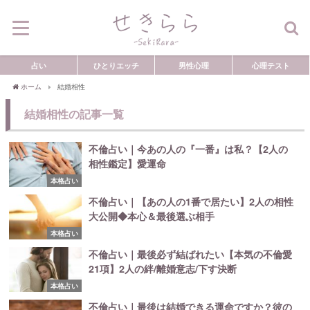
占い
ひとりエッチ
男性心理
心理テスト
ホーム
結婚相性
結婚相性の記事一覧
不倫占い｜今あの人の『一番』は私？【2人の
相性鑑定】愛運命
本格占い
不倫占い｜【あの人の1番で居たい】2人の相性
大公開◆本心＆最後選ぶ相手
本格占い
不倫占い｜最後必ず結ばれたい【本気の不倫愛
21項】2人の絆/離婚意志/下す決断
本格占い
不倫占い｜最後は結婚できる運命ですか？彼の