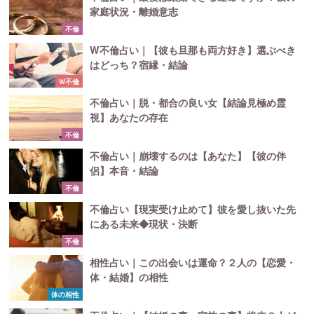
家庭状況・離婚意志
不倫
W不倫占い｜【彼も旦那も両方好き】選ぶべき
はどっち？宿縁・結論
W不倫
不倫占い｜脱・都合の良い女【結論見極め霊
視】あなたの存在
不倫
不倫占い｜崩壊するのは【あなた】【彼の伴
侶】本音・結論
不倫
不倫占い【現実受け止めて】彼を愛し抜いた先
にある未来◆現状・決断
不倫
相性占い｜この出会いは運命？２人の【恋愛・
体・結婚】の相性
体の相性