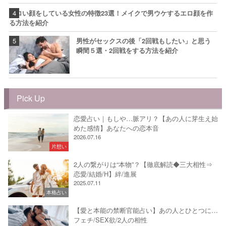
エロい顔をしている女性の特徴23選！メイクで男ウケするエロ顔を作
る方法を紹介
男性がセックスの後「2回戦もしたい」と思う
瞬間５選・2回戦をする方法を紹介
Pick Up
恋愛占い｜もしや…脈アリ？【あの人に芽生え始
めた感情】あなたへの恋本音
2026.07.16
片想い
2人の繋がりは“本物”？【徹底解読◆三大相性⇒
恋愛/結婚/H】絆/進展
2025.07.11
本格占い
【愛と本能の禁断官能占い】あの人とひとつに…
フェチ/SEX欲/2人の相性