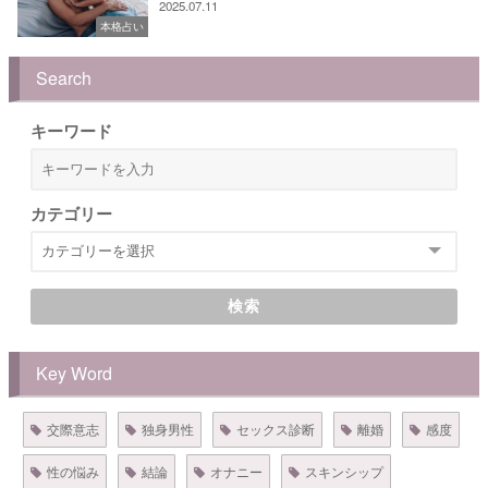
2025.07.11
本格占い
Search
キーワード
カテゴリー
検索
Key Word
交際意志
独身男性
セックス診断
離婚
感度
性の悩み
結論
オナニー
スキンシップ