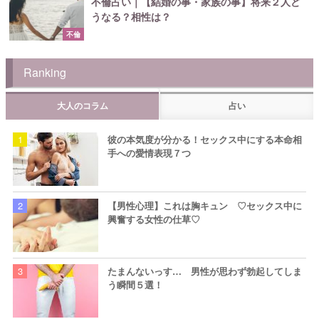
不倫占い｜【結婚の事・家族の事】将来２人ど
うなる？相性は？
不倫
Ranking
大人のコラム
占い
彼の本気度が分かる！セックス中にする本命相
手への愛情表現７つ
【男性心理】これは胸キュン ♡セックス中に
興奮する女性の仕草♡
たまんないっす… 男性が思わず勃起してしま
う瞬間５選！