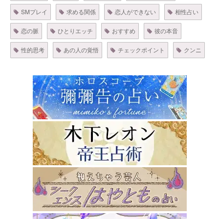
SMプレイ
求める関係
恋人ができない
相性占い
恋の脈
ひとりエッチ
おすすめ
彼の本音
性的思考
あの人の覚悟
チェックポイント
クンニ