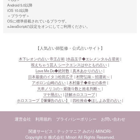
Android 5.0以降
iOS 10.0以降
＜ブラウザ＞
OSに標準搭載されているブラウザ。
※JavaScriptの設定をオンにしてご利用ください。
【人気占い師監修・公式占いサイト】
木下レオンの占い 帝王占術
水晶玉子◆エレメンタル占星術
視えちゃう芸人 シークエンスはやともの占い
Love Me Do◆絶対数
真木あかりの占い
日本最後のイタコ松田広子
村野弘味～招運術～
アポロン山崎の占い
木村藤子◆幸せの条件
大串ノリコの～紫微斗数と姓名判断～
マヤ暦占い
詳解ホロスコープ
ホロスコープ【彌彌告の占い】
四柱推命◆ほしよみ堂の占い
運営会社
利用規約
プライバシーポリシー
お問い合わせ
関連サービス：テックマニア
みのり-MINORI-
Copyright © 株式会社 Minori All Rights Reserved.