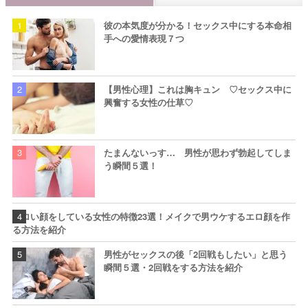
彼の本気度が分かる！セックス中にする本命相
手への愛情表現７つ
【男性心理】これは胸キュン ♡セックス中に
興奮する女性の仕草♡
たまんないっす… 男性が思わず勃起してしま
う瞬間５選！
エロい顔をしている女性の特徴23選！メイクで男ウケするエロ顔を作
る方法を紹介
男性がセックスの後「2回戦もしたい」と思う
瞬間５選・2回戦をする方法を紹介