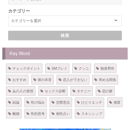
カテゴリー
検索
Key Word
チェックポイント
SMプレイ
クンニ
独身男性
おすすめ
彼の本音
恋人ができない
求める関係
あの人の覚悟
セックス診断
オナニー
恋の脈
結論
性の悩み
交際意志
ひとりエッチ
感度
離婚
性的思考
相性占い
スキンシップ