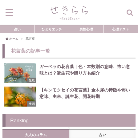
占い
ひとりエッチ
男性心理
心理テスト
ホーム
花言葉
花言葉の記事一覧
ガーベラの花言葉｜色・本数別の意味、怖い意
味とは？誕生花や贈り方も紹介
生活
【キンモクセイの花言葉】金木犀の特徴や怖い
意味、由来、誕生花、開花時期
生活
Ranking
大人のコラム
占い