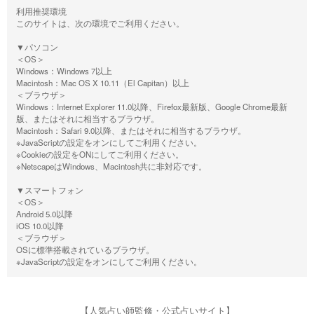
利用推奨環境
このサイトは、次の環境でご利用ください。
▼パソコン
＜OS＞
Windows：Windows 7以上
Macintosh：Mac OS X 10.11（El Capitan）以上
＜ブラウザ＞
Windows：Internet Explorer 11.0以降、Firefox最新版、Google Chrome最新
版、またはそれに相当するブラウザ。
Macintosh：Safari 9.0以降、またはそれに相当するブラウザ。
※JavaScriptの設定をオンにしてご利用ください。
※Cookieの設定をONにしてご利用ください。
※NetscapeはWindows、Macintosh共に非対応です。
▼スマートフォン
＜OS＞
Android 5.0以降
iOS 10.0以降
＜ブラウザ＞
OSに標準搭載されているブラウザ。
※JavaScriptの設定をオンにしてご利用ください。
【人気占い師監修・公式占いサイト】