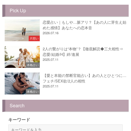
Pick Up
恋愛占い｜もしや…脈アリ？【あの人に芽生え始
めた感情】あなたへの恋本音
2026.07.16
片想い
2人の繋がりは“本物”？【徹底解読◆三大相性⇒
恋愛/結婚/H】絆/進展
2025.07.11
本格占い
【愛と本能の禁断官能占い】あの人とひとつに…
フェチ/SEX欲/2人の相性
2025.07.11
本格占い
Search
キーワード