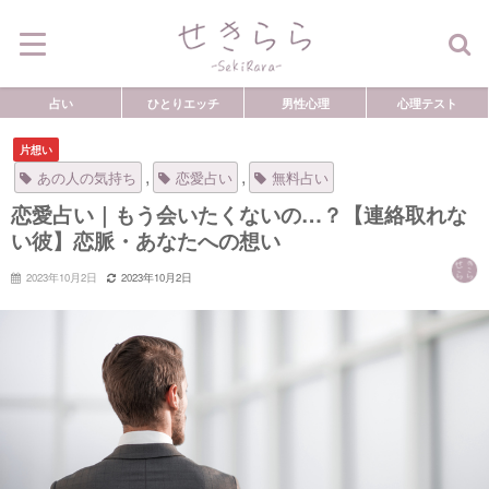
占い
ひとりエッチ
男性心理
心理テスト
片想い
,
,
あの人の気持ち
恋愛占い
無料占い
恋愛占い｜もう会いたくないの…？【連絡取れな
い彼】恋脈・あなたへの想い
2023年10月2日
2023年10月2日