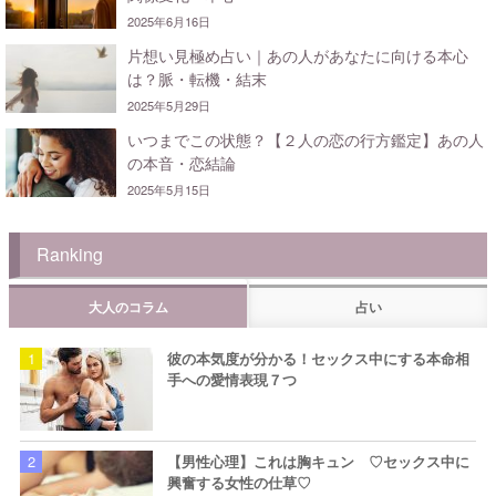
2025年6月16日
片想い見極め占い｜あの人があなたに向ける本心
は？脈・転機・結末
2025年5月29日
いつまでこの状態？【２人の恋の行方鑑定】あの人
の本音・恋結論
2025年5月15日
Ranking
大人のコラム
占い
彼の本気度が分かる！セックス中にする本命相
手への愛情表現７つ
【男性心理】これは胸キュン ♡セックス中に
興奮する女性の仕草♡