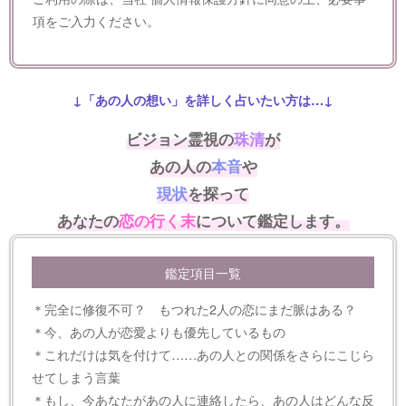
項をご入力ください。
↓「あの人の想い」を詳しく占いたい方は…↓
ビジョン霊視の
珠清
が
あの人の
本音
や
現状
を探って
あなたの
恋の行く末
について鑑定します。
鑑定項目一覧
＊完全に修復不可？ もつれた2人の恋にまだ脈はある？
＊今、あの人が恋愛よりも優先しているもの
＊これだけは気を付けて……あの人との関係をさらにこじら
せてしまう言葉
＊もし、今あなたがあの人に連絡したら、あの人はどんな反