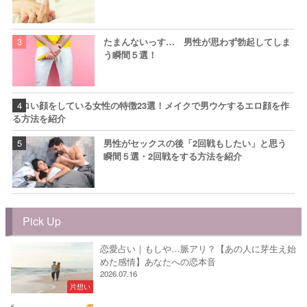
たまんないっす… 男性が思わず勃起してしま
う瞬間５選！
エロい顔をしている女性の特徴23選！メイクで男ウケするエロ顔を作
る方法を紹介
男性がセックスの後「2回戦もしたい」と思う
瞬間５選・2回戦をする方法を紹介
Pick Up
恋愛占い｜もしや…脈アリ？【あの人に芽生え始
めた感情】あなたへの恋本音
2026.07.16
片想い