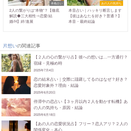
本格占い
あの人の気持ち
2人の繋がりは“本物”？【徹底
本音占い｜ハッキリ断言します
解読◆三大相性⇒恋愛/結
【彼はあなたを好き？普通？】
婚/H】絆/進展
本音・最終結論
片想い
の関連記事
【２人の心の繋がり占】彼への想いは…一方通行？
宿縁・見極め時
2025年7月4日
恋の結末占い｜交際に躊躇してるのはなぜ？好き？
恋愛対象外？理由・結論
2025年6月20日
停滞中の恋占い【３ヶ月以内２人を動かす転機】あ
の人の気持ち・原因・結論
2025年6月18日
【あの人の恋愛状況占】フリー？恋人アリ？２人の
関係変化・本心