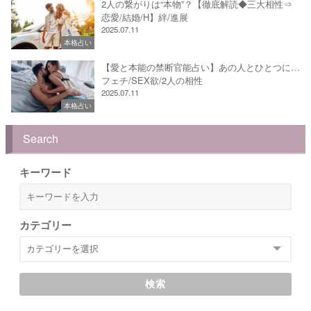
2人の繋がりは“本物”？【徹底解読◆三大相性⇒
恋愛/結婚/H】絆/進展
2025.07.11
本格占い
【愛と本能の禁断官能占い】あの人とひとつに…
フェチ/SEX欲/2人の相性
2025.07.11
本格占い
Search
キーワード
カテゴリー
検索