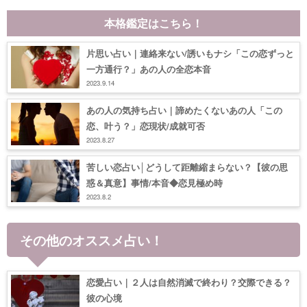
本格鑑定はこちら！
片思い占い｜連絡来ない/誘いもナシ「この恋ずっと
一方通行？」あの人の全恋本音
2023.9.14
あの人の気持ち占い｜諦めたくないあの人「この
恋、叶う？」恋現状/成就可否
2023.8.27
苦しい恋占い│どうして距離縮まらない？【彼の思
惑＆真意】事情/本音◆恋見極め時
2023.8.2
その他のオススメ占い！
恋愛占い｜２人は自然消滅で終わり？交際できる？
彼の心境