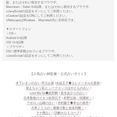
版、またはそれに相当するブラウザ。
Macintosh：Safari 9.0以降、またはそれに相当するブラウザ。
※JavaScriptの設定をオンにしてご利用ください。
※Cookieの設定をONにしてご利用ください。
※NetscapeはWindows、Macintosh共に非対応です。
▼スマートフォン
＜OS＞
Android 5.0以降
iOS 10.0以降
＜ブラウザ＞
OSに標準搭載されているブラウザ。
※JavaScriptの設定をオンにしてご利用ください。
【人気占い師監修・公式占いサイト】
木下レオンの占い 帝王占術
水晶玉子◆エレメンタル占星術
視えちゃう芸人 シークエンスはやともの占い
Love Me Do◆絶対数
真木あかりの占い
日本最後のイタコ松田広子
村野弘味～招運術～
アポロン山崎の占い
木村藤子◆幸せの条件
大串ノリコの～紫微斗数と姓名判断～
マヤ暦占い
詳解ホロスコープ