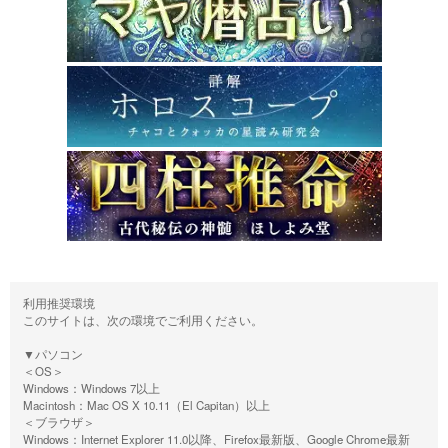
利用推奨環境
このサイトは、次の環境でご利用ください。
▼パソコン
＜OS＞
Windows：Windows 7以上
Macintosh：Mac OS X 10.11（El Capitan）以上
＜ブラウザ＞
Windows：Internet Explorer 11.0以降、Firefox最新版、Google Chrome最新