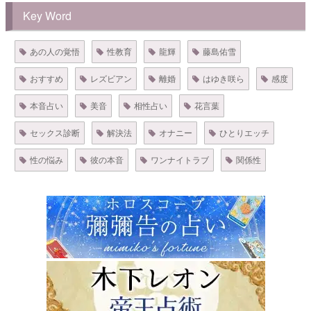
Key Word
あの人の覚悟
性教育
龍輝
藤島佑雪
おすすめ
レズビアン
離婚
はゆき咲ら
感度
本音占い
美音
相性占い
花言葉
セックス診断
解決法
オナニー
ひとりエッチ
性の悩み
彼の本音
ワンナイトラブ
関係性