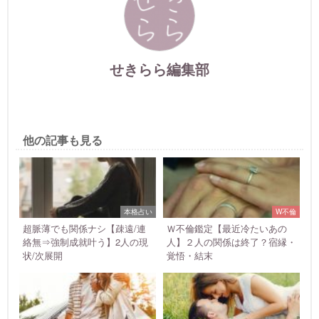
せきらら編集部
他の記事も見る
本格占い
W不倫
超脈薄でも関係ナシ【疎遠/連
Ｗ不倫鑑定【最近冷たいあの
絡無⇒強制成就叶う】2人の現
人】２人の関係は終了？宿縁・
状/次展開
覚悟・結末