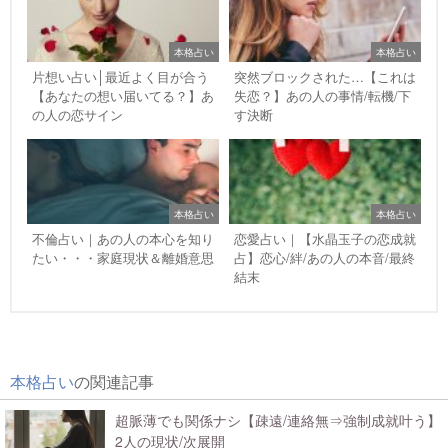
本格占い
本格占い
片想い占い│最近よく目が合う
突然ブロックされた…【これは
【あなたの想い届いてる？】あ
失恋？】あの人の事情/転機/下
の人の恋サイン
す決断
本格占い
本格占い
不倫占い｜あの人の本心を知り
恋愛占い｜【水晶玉子の恋成就
たい・・・家庭現状＆離婚意思
占】恋心/絆/あの人の本音/最終
結末
本格占い
の関連記事
超脈薄でも関係ナシ【疎遠/連絡無⇒強制成就叶う】
2人の現状/次展開