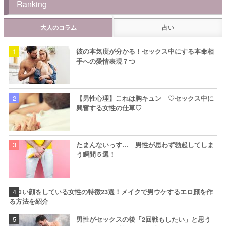
Ranking
大人のコラム
占い
彼の本気度が分かる！セックス中にする本命相
手への愛情表現７つ
【男性心理】これは胸キュン ♡セックス中に
興奮する女性の仕草♡
たまんないっす… 男性が思わず勃起してしま
う瞬間５選！
エロい顔をしている女性の特徴23選！メイクで男ウケするエロ顔を作
る方法を紹介
男性がセックスの後「2回戦もしたい」と思う