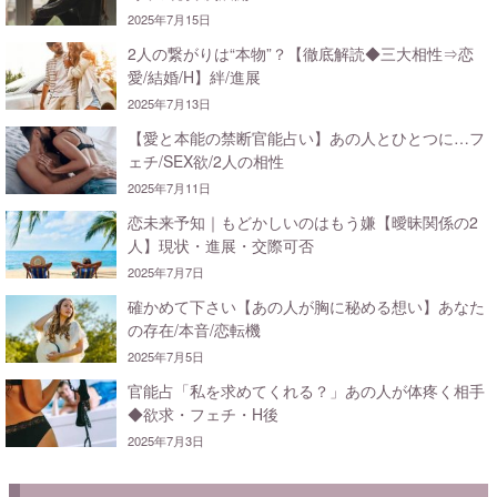
2025年7月15日
2人の繋がりは“本物”？【徹底解読◆三大相性⇒恋
愛/結婚/H】絆/進展
2025年7月13日
【愛と本能の禁断官能占い】あの人とひとつに…フ
ェチ/SEX欲/2人の相性
2025年7月11日
恋未来予知｜もどかしいのはもう嫌【曖昧関係の2
人】現状・進展・交際可否
2025年7月7日
確かめて下さい【あの人が胸に秘める想い】あなた
の存在/本音/恋転機
2025年7月5日
官能占「私を求めてくれる？」あの人が体疼く相手
◆欲求・フェチ・H後
2025年7月3日