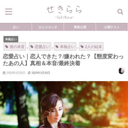
占い
ひとりエッチ
男性心理
心理テスト
本格占い
,
,
,
彼の本音
恋愛占い
本格占い
2人の結末
恋愛占い｜恋人できた？/嫌われた？【態度変わっ
たあの人】真相＆本音/最終決着
2023年3月23日
2023年3月20日