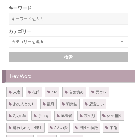
キーワード
カテゴリー
検索
Key Word
人妻
彼氏
SM
言葉責め
元カレ
あの人とのＨ
龍輝
騎乗位
恋愛占い
2人の絆
手コキ
略奪愛
夜の顔
体の相性
離れられない理由
2人の愛
男性の特徴
不倫