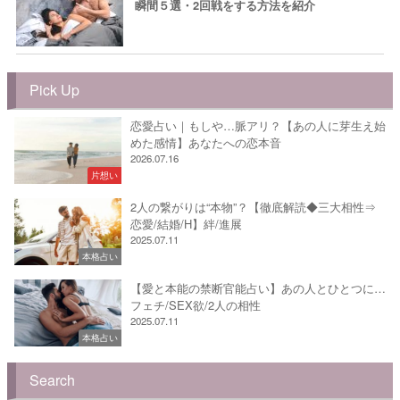
瞬間５選・2回戦をする方法を紹介
Pick Up
恋愛占い｜もしや…脈アリ？【あの人に芽生え始
めた感情】あなたへの恋本音
2026.07.16
片想い
2人の繋がりは“本物”？【徹底解読◆三大相性⇒
恋愛/結婚/H】絆/進展
2025.07.11
本格占い
【愛と本能の禁断官能占い】あの人とひとつに…
フェチ/SEX欲/2人の相性
2025.07.11
本格占い
Search