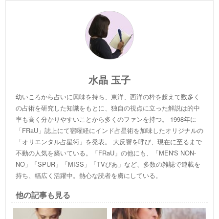
水晶 玉子
幼いころから占いに興味を持ち、東洋、西洋の枠を超えて数多く
の占術を研究した知識をもとに、独自の視点に立った解説は的中
率も高く分かりやすいことから多くのファンを持つ。 1998年に
「FRaU」誌上にて宿曜経にインド占星術を加味したオリジナルの
「オリエンタル占星術」を発表。 大反響を呼び、現在に至るまで
不動の人気を築いている。「FRaU」の他にも、「MEN'S NON-
NO」「SPUR」「MISS」「TVぴあ」など、多数の雑誌で連載を
持ち、幅広く活躍中。熱心な読者を虜にしている。
他の記事も見る