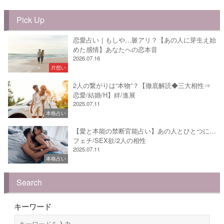
Pick Up
恋愛占い｜もしや…脈アリ？【あの人に芽生え始
めた感情】あなたへの恋本音
2026.07.16
片想い
2人の繋がりは“本物”？【徹底解読◆三大相性⇒
恋愛/結婚/H】絆/進展
2025.07.11
本格占い
【愛と本能の禁断官能占い】あの人とひとつに…
フェチ/SEX欲/2人の相性
2025.07.11
本格占い
Search
キーワード