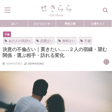
占い
ひとりエッチ
男性心理
心理テスト
不倫
,
,
,
あの人の気持ち
恋愛占い
無料占い
不倫
決意の不倫占い｜貫きたい……２人の宿縁・望む
関係・選ぶ相手・訪れる変化
2024年8月26日
2024年8月26日