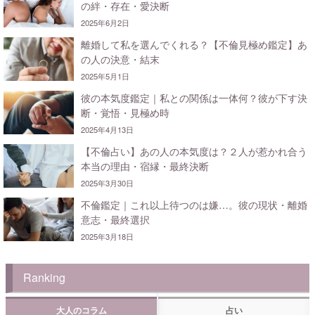
の絆・存在・愛決断
2025年6月2日
離婚して私を選んでくれる？【不倫見極め鑑定】あ
の人の決意・結末
2025年5月1日
彼の本気度鑑定｜私との関係は一体何？彼が下す決
断・覚悟・見極め時
2025年4月13日
【不倫占い】あの人の本気度は？２人が惹かれ合う
本当の理由・宿縁・最終決断
2025年3月30日
不倫鑑定｜これ以上待つのは嫌…。彼の現状・離婚
意志・最終選択
2025年3月18日
Ranking
大人のコラム
占い