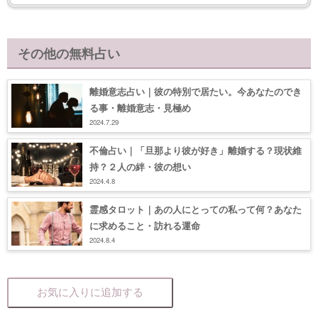
その他の無料占い
離婚意志占い｜彼の特別で居たい。今あなたのでき
る事・離婚意志・見極め
2024.7.29
不倫占い｜「旦那より彼が好き」離婚する？現状維
持？２人の絆・彼の想い
2024.4.8
霊感タロット｜あの人にとっての私って何？あなた
に求めること・訪れる運命
2024.8.4
お気に入りに追加する