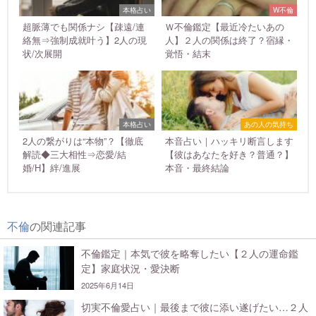
本格占い
W不倫
超脈薄でも関係ナシ【疎遠/連
Ｗ不倫鑑定【最近冷たいあの
絡無⇒強制成就叶う】2人の現
人】２人の関係は終了？宿縁・
状/次展開
覚悟・結末
本格占い
あの人の気持ち
2人の繋がりは“本物”？【徹底
本音占い｜ハッキリ断言します
解読◆三大相性⇒恋愛/結
【彼はあなたを好き？普通？】
婚/H】絆/進展
本音・最終結論
不倫
の関連記事
不倫鑑定｜本気で彼を略奪したい【２人の運命鑑
定】家庭状況・愛決断
2025年6月14日
切実不倫愛占い｜最後まで彼に添い遂げたい…２人