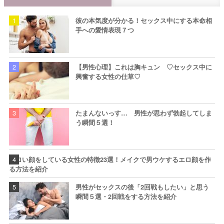
彼の本気度が分かる！セックス中にする本命相
手への愛情表現７つ
【男性心理】これは胸キュン ♡セックス中に
興奮する女性の仕草♡
たまんないっす… 男性が思わず勃起してしま
う瞬間５選！
エロい顔をしている女性の特徴23選！メイクで男ウケするエロ顔を作
る方法を紹介
男性がセックスの後「2回戦もしたい」と思う
瞬間５選・2回戦をする方法を紹介