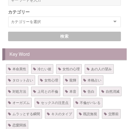
カテゴリー
検索
Key Word
本命異性
冷たい彼
女性の心理
あの人の望み
タロット占い
女性心理
龍輝
本格占い
対処方法
上司との不倫
本音
告白
自然消滅
オーガズム
セックスの注意点
不倫がバレる
ムラッとする瞬間
キスのタイプ
既読無視
交際前
恋愛関係