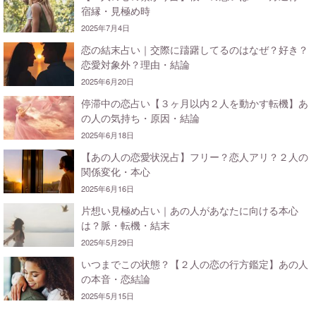
宿縁・見極め時
2025年7月4日
恋の結末占い｜交際に躊躇してるのはなぜ？好き？
恋愛対象外？理由・結論
2025年6月20日
停滞中の恋占い【３ヶ月以内２人を動かす転機】あ
の人の気持ち・原因・結論
2025年6月18日
【あの人の恋愛状況占】フリー？恋人アリ？２人の
関係変化・本心
2025年6月16日
片想い見極め占い｜あの人があなたに向ける本心
は？脈・転機・結末
2025年5月29日
いつまでこの状態？【２人の恋の行方鑑定】あの人
の本音・恋結論
2025年5月15日