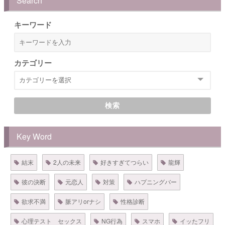
Search
キーワード
カテゴリー
検索
Key Word
結末
2人の未来
好きすぎてつらい
龍輝
彼の決断
元恋人
対策
ハプニングバー
欲求不満
脈アリorナシ
性格診断
心理テスト セックス
NG行為
スマホ
イッたフリ