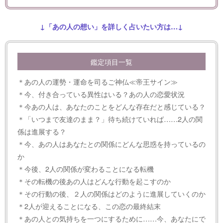
↓「あの人の想い」を詳しく占いたい方は…↓
鑑定項目一覧
＊あの人の運勢・運命を司るご神仏≪帝王サイン≫
＊今、付き合っている異性はいる？あの人の恋愛状況
＊今あの人は、あなたのことをどんな存在だと感じている？
＊「いつまで友達のまま？」待ち続けていれば……2人の関
係は進展する？
＊今、あの人はあなたとの関係にどんな思惑を持っているの
か
＊今後、2人の関係が変わることになる転機
＊その転機の後あの人はどんな行動を起こすのか
＊その行動の後、２人の関係はどのように進展していくのか
＊2人が迎えることになる、この恋の最終結末
＊あの人との気持ちを一つにするために……今、あなたにで