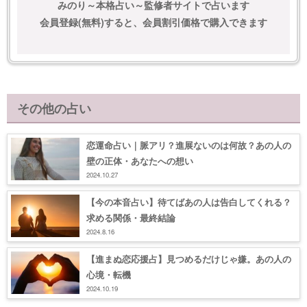
みのり～本格占い～監修者サイトで占います
会員登録(無料)すると、会員割引価格で購入できます
その他の占い
恋運命占い｜脈アリ？進展ないのは何故？あの人の
壁の正体・あなたへの想い
2024.10.27
【今の本音占い】待てばあの人は告白してくれる？
求める関係・最終結論
2024.8.16
【進まぬ恋応援占】見つめるだけじゃ嫌。あの人の
心境・転機
2024.10.19