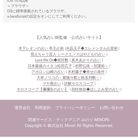
iOS 10.0以降
＜ブラウザ＞
OSに標準搭載されているブラウザ。
※JavaScriptの設定をオンにしてご利用ください。
【人気占い師監修・公式占いサイト】
木下レオンの占い 帝王占術
水晶玉子◆エレメンタル占星術
視えちゃう芸人 シークエンスはやともの占い
Love Me Do◆絶対数
真木あかりの占い
日本最後のイタコ松田広子
村野弘味～招運術～
アポロン山崎の占い
木村藤子◆幸せの条件
大串ノリコの～紫微斗数と姓名判断～
マヤ暦占い
詳解ホロスコープ
ホロスコープ【彌彌告の占い】
四柱推命◆ほしよみ堂の占い
運営会社
利用規約
プライバシーポリシー
お問い合わせ
関連サービス：テックマニア
みのり-MINORI-
Copyright © 株式会社 Minori All Rights Reserved.