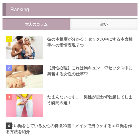
Ranking
大人のコラム
占い
彼の本気度が分かる！セックス中にする本命相
手への愛情表現７つ
【男性心理】これは胸キュン ♡セックス中に
興奮する女性の仕草♡
たまんないっす… 男性が思わず勃起してしま
う瞬間５選！
エロい顔をしている女性の特徴23選！メイクで男ウケするエロ顔を作
る方法を紹介