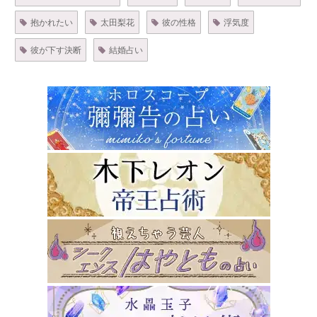
抱かれたい
太田梨花
彼の性格
浮気度
彼が下す決断
結婚占い