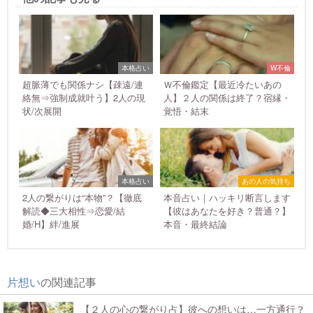
本格占い
W不倫
超脈薄でも関係ナシ【疎遠/連
Ｗ不倫鑑定【最近冷たいあの
絡無⇒強制成就叶う】2人の現
人】２人の関係は終了？宿縁・
状/次展開
覚悟・結末
本格占い
あの人の気持ち
2人の繋がりは“本物”？【徹底
本音占い｜ハッキリ断言します
解読◆三大相性⇒恋愛/結
【彼はあなたを好き？普通？】
婚/H】絆/進展
本音・最終結論
片想い
の関連記事
【２人の心の繋がり占】彼への想いは…一方通行？