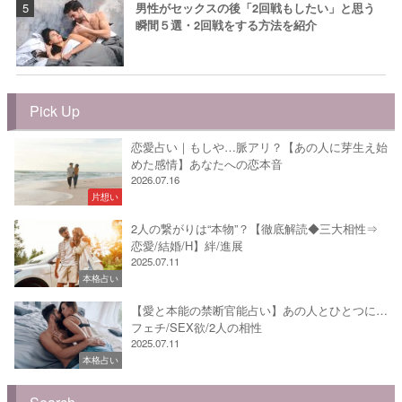
男性がセックスの後「2回戦もしたい」と思う
瞬間５選・2回戦をする方法を紹介
Pick Up
恋愛占い｜もしや…脈アリ？【あの人に芽生え始
めた感情】あなたへの恋本音
2026.07.16
片想い
2人の繋がりは“本物”？【徹底解読◆三大相性⇒
恋愛/結婚/H】絆/進展
2025.07.11
本格占い
【愛と本能の禁断官能占い】あの人とひとつに…
フェチ/SEX欲/2人の相性
2025.07.11
本格占い