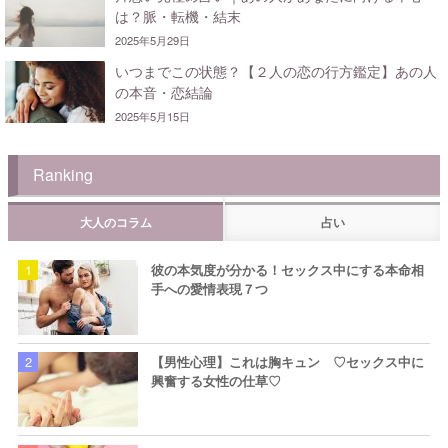
は？脈・転機・結末
2025年5月29日
いつまでこの状態？【２人の恋の行方鑑定】あの人
の本音・恋結論
2025年5月15日
Ranking
大人のコラム
占い
彼の本気度が分かる！セックス中にする本命相
手への愛情表現７つ
【男性心理】これは胸キュン ♡セックス中に
興奮する女性の仕草♡