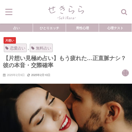
占い
ひとりエッチ
男性心理
心理テスト
片想い
,
恋愛占い
無料占い
【片想い見極め占い】もう疲れた…正直脈ナシ？
彼の本音・交際確率
2025年2月9日
2025年2月10日