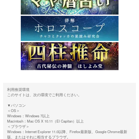
利用推奨環境
このサイトは、次の環境でご利用ください。
▼パソコン
＜OS＞
Windows：Windows 7以上
Macintosh：Mac OS X 10.11（El Capitan）以上
＜ブラウザ＞
Windows：Internet Explorer 11.0以降、Firefox最新版、Google Chrome最新
版、またはそれに相当するブラウザ。