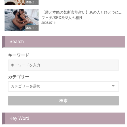
本格占い
【愛と本能の禁断官能占い】あの人とひとつに…
フェチ/SEX欲/2人の相性
2025.07.11
本格占い
Search
キーワード
カテゴリー
検索
Key Word