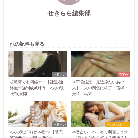
せきらら編集部
他の記事も見る
本格占い
W不倫
超脈薄でも関係ナシ【疎遠/連
Ｗ不倫鑑定【最近冷たいあの
絡無⇒強制成就叶う】2人の現
人】２人の関係は終了？宿縁・
状/次展開
覚悟・結末
本格占い
あの人の気持ち
2人の繋がりは“本物”？【徹底
本音占い｜ハッキリ断言します
解読◆三大相性⇒恋愛/結
【彼はあなたを好き？普通？】