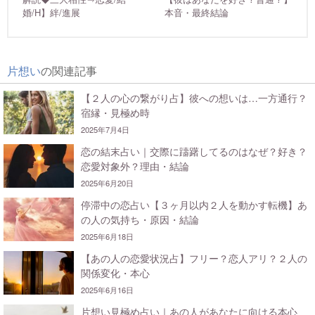
婚/H】絆/進展
本音・最終結論
片想い
の関連記事
【２人の心の繋がり占】彼への想いは…一方通行？
宿縁・見極め時
2025年7月4日
恋の結末占い｜交際に躊躇してるのはなぜ？好き？
恋愛対象外？理由・結論
2025年6月20日
停滞中の恋占い【３ヶ月以内２人を動かす転機】あ
の人の気持ち・原因・結論
2025年6月18日
【あの人の恋愛状況占】フリー？恋人アリ？２人の
関係変化・本心
2025年6月16日
片想い見極め占い｜あの人があなたに向ける本心