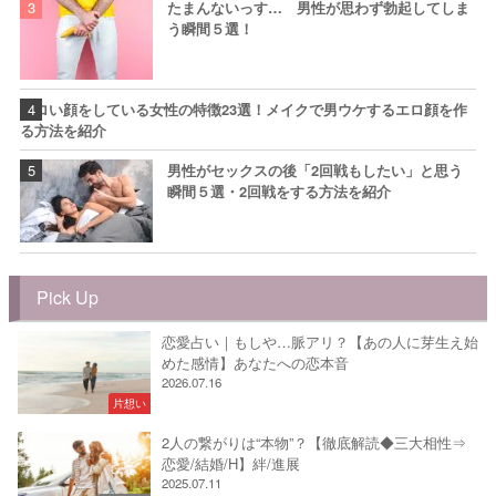
たまんないっす… 男性が思わず勃起してしま
う瞬間５選！
エロい顔をしている女性の特徴23選！メイクで男ウケするエロ顔を作
る方法を紹介
男性がセックスの後「2回戦もしたい」と思う
瞬間５選・2回戦をする方法を紹介
Pick Up
恋愛占い｜もしや…脈アリ？【あの人に芽生え始
めた感情】あなたへの恋本音
2026.07.16
片想い
2人の繋がりは“本物”？【徹底解読◆三大相性⇒
恋愛/結婚/H】絆/進展
2025.07.11