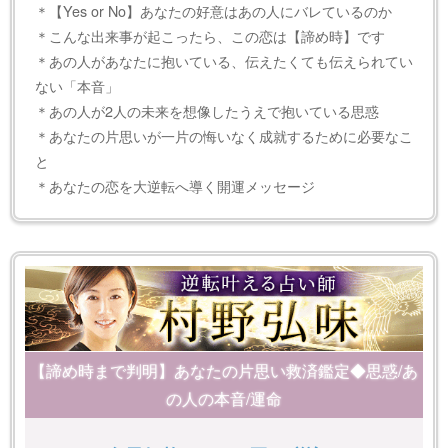
＊【Yes or No】あなたの好意はあの人にバレているのか
＊こんな出来事が起こったら、この恋は【諦め時】です
＊あの人があなたに抱いている、伝えたくても伝えられてい
ない「本音」
＊あの人が2人の未来を想像したうえで抱いている思惑
＊あなたの片思いが一片の悔いなく成就するために必要なこ
と
＊あなたの恋を大逆転へ導く開運メッセージ
【諦め時まで判明】あなたの片思い救済鑑定◆思惑/あ
の人の本音/運命