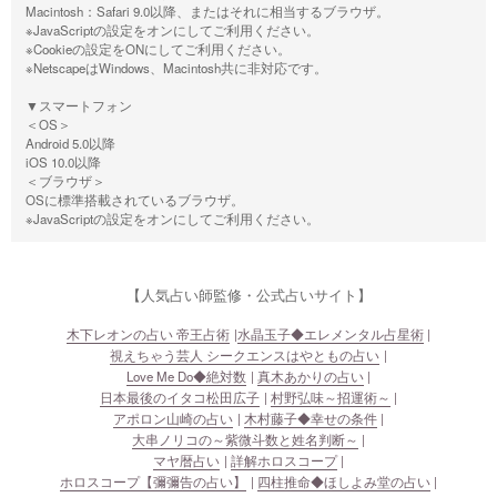
Macintosh：Safari 9.0以降、またはそれに相当するブラウザ。
※JavaScriptの設定をオンにしてご利用ください。
※Cookieの設定をONにしてご利用ください。
※NetscapeはWindows、Macintosh共に非対応です。
▼スマートフォン
＜OS＞
Android 5.0以降
iOS 10.0以降
＜ブラウザ＞
OSに標準搭載されているブラウザ。
※JavaScriptの設定をオンにしてご利用ください。
【人気占い師監修・公式占いサイト】
木下レオンの占い 帝王占術
水晶玉子◆エレメンタル占星術
視えちゃう芸人 シークエンスはやともの占い
Love Me Do◆絶対数
真木あかりの占い
日本最後のイタコ松田広子
村野弘味～招運術～
アポロン山崎の占い
木村藤子◆幸せの条件
大串ノリコの～紫微斗数と姓名判断～
マヤ暦占い
詳解ホロスコープ
ホロスコープ【彌彌告の占い】
四柱推命◆ほしよみ堂の占い