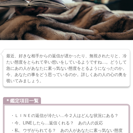
最近、好きな相手からの返信が遅かったり、無視されたりと、冷
たい態度をとられて辛い想いをしているようですね…。どうして
急にあの人があなたに素っ気ない態度をとるようになったのか。
今、あなたの事をどう思っているのか。詳しくあの人の心の奥を
覗いてみましょう。
＊鑑定項目一覧
・ＬＩＮＥの返信が冷たい…今２人はどんな状況にある？
・今、LINEしたら…返信くれる？ あの人の反応
・私、ウザがられてる？ あの人があなたに素っ気ない態度