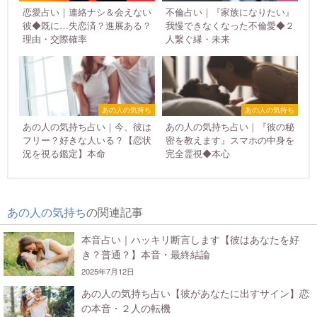
恋愛占い｜連絡ナシ＆会えない
不倫占い｜『家族になりたい』
彼◆既に…失恋済？進展ある？
我慢できなくなった不倫愛◆２
理由・交際確率
人繋ぐ縁・未来
あの人の気持ち
あの人の気持ち
あの人の気持ち占い｜今、彼は
あの人の気持ち占い｜『彼の秘
フリー？好きな人いる？【恋状
密を教えます』スマホの中身を
況を視る鑑定】本命
完全霊視◆本心
あの人の気持ち
の関連記事
本音占い｜ハッキリ断言します【彼はあなたを好
き？普通？】本音・最終結論
2025年7月12日
あの人の気持ち占い【彼があなたに出すサイン】恋
の本音・２人の転機