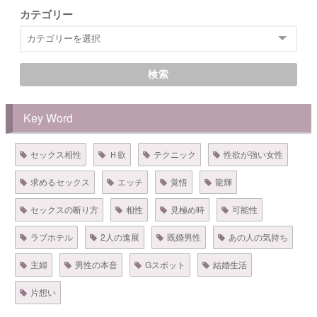
カテゴリー
検索
Key Word
セックス相性
Ｈ欲
テクニック
性欲が強い女性
求めるセックス
エッチ
覚悟
龍輝
セックスの断り方
相性
見極め時
可能性
ラブホテル
2人の進展
既婚男性
あの人の気持ち
主婦
男性の本音
Gスポット
結婚生活
片想い