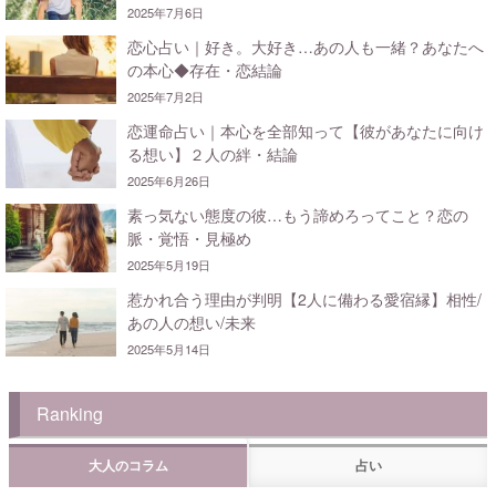
2025年7月6日
恋心占い｜好き。大好き…あの人も一緒？あなたへ
の本心◆存在・恋結論
2025年7月2日
恋運命占い｜本心を全部知って【彼があなたに向け
る想い】２人の絆・結論
2025年6月26日
素っ気ない態度の彼…もう諦めろってこと？恋の
脈・覚悟・見極め
2025年5月19日
惹かれ合う理由が判明【2人に備わる愛宿縁】相性/
あの人の想い/未来
2025年5月14日
Ranking
大人のコラム
占い