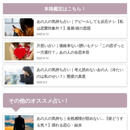
本格鑑定はこちら！
あの人の気持ち占い｜アピールしても反応ナシ【私
は恋愛対象外？】進展/彼の思惑
2023.9.13
片思い占い｜連絡来ない/誘いもナシ「この恋ずっと
一方通行？」あの人の全恋本音
2023.9.14
あの人の気持ち占い｜考え読めないあの人（冷たい
のは私のせい？）態度の真意
2023.9.5
その他のオススメ占い！
あの人の気持ち｜全然感情が読めない…【彼どうす
る気？】揺れる恋心・結末