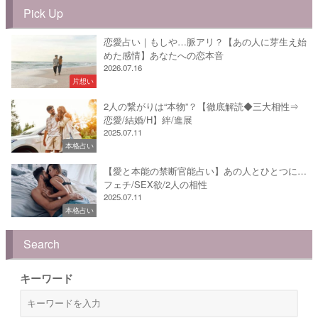
Pick Up
恋愛占い｜もしや…脈アリ？【あの人に芽生え始
めた感情】あなたへの恋本音
2026.07.16
片想い
2人の繋がりは“本物”？【徹底解読◆三大相性⇒
恋愛/結婚/H】絆/進展
2025.07.11
本格占い
【愛と本能の禁断官能占い】あの人とひとつに…
フェチ/SEX欲/2人の相性
2025.07.11
本格占い
Search
キーワード