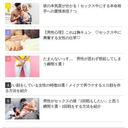
彼の本気度が分かる！セックス中にする本命相
手への愛情表現７つ
【男性心理】これは胸キュン ♡セックス中に
興奮する女性の仕草♡
たまんないっす… 男性が思わず勃起してしま
う瞬間５選！
エロい顔をしている女性の特徴23選！メイクで男ウケするエロ顔を作
る方法を紹介
男性がセックスの後「2回戦もしたい」と思う
瞬間５選・2回戦をする方法を紹介