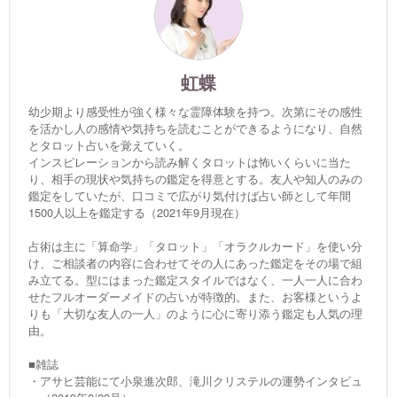
虹蝶
幼少期より感受性が強く様々な霊障体験を持つ。次第にその感性
を活かし人の感情や気持ちを読むことができるようになり、自然
とタロット占いを覚えていく。
インスピレーションから読み解くタロットは怖いくらいに当た
り、相手の現状や気持ちの鑑定を得意とする。友人や知人のみの
鑑定をしていたが、口コミで広がり気付けば占い師として年間
1500人以上を鑑定する（2021年9月現在）
占術は主に「算命学」「タロット」「オラクルカード」を使い分
け、ご相談者の内容に合わせてその人にあった鑑定をその場で組
み立てる。型にはまった鑑定スタイルではなく、一人一人に合わ
せたフルオーダーメイドの占いが特徴的。また、お客様というよ
りも「大切な友人の一人」のように心に寄り添う鑑定も人気の理
由。
■雑誌
・アサヒ芸能にて小泉進次郎、滝川クリステルの運勢インタビュ