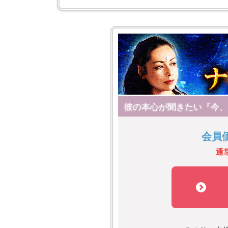
彼の本心が聞きたい『今、
会員
通