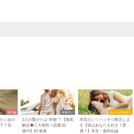
W不倫
本格占い
あの人の気持ち
たいあの
2人の繋がりは“本物”？【徹底
本音占い｜ハッキリ断言しま
了？宿
解読◆三大相性⇒恋愛/結
す【彼はあなたを好き？普
婚/H】絆/進展
通？】本音・最終結論