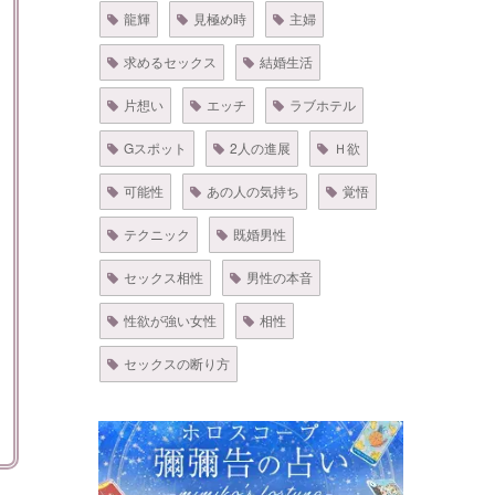
龍輝
見極め時
主婦
求めるセックス
結婚生活
片想い
エッチ
ラブホテル
Gスポット
2人の進展
Ｈ欲
可能性
あの人の気持ち
覚悟
テクニック
既婚男性
セックス相性
男性の本音
性欲が強い女性
相性
セックスの断り方