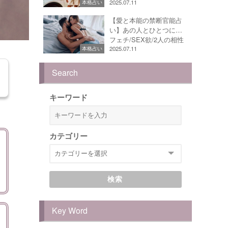
2025.07.11
本格占い
【愛と本能の禁断官能占
い】あの人とひとつに…
フェチ/SEX欲/2人の相性
2025.07.11
本格占い
Search
キーワード
カテゴリー
検索
Key Word