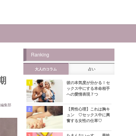
Ranking
大人のコラム
占い
期
彼の本気度が分かる！セ
ックス中にする本命相手
への愛情表現７つ
ら編集部
【男性心理】これは胸キ
ュン ♡セックス中に興
奮する女性の仕草♡
たまんないっす… 男性