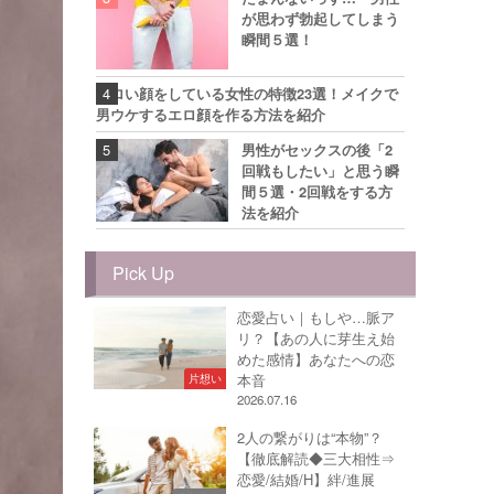
が思わず勃起してしまう
瞬間５選！
エロい顔をしている女性の特徴23選！メイクで
男ウケするエロ顔を作る方法を紹介
男性がセックスの後「2
回戦もしたい」と思う瞬
間５選・2回戦をする方
法を紹介
Pick Up
恋愛占い｜もしや…脈ア
リ？【あの人に芽生え始
めた感情】あなたへの恋
本音
片想い
2026.07.16
2人の繋がりは“本物”？
【徹底解読◆三大相性⇒
恋愛/結婚/H】絆/進展