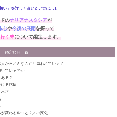
想い」を詳しく占いたい方は…↓
イドの
ナリアナスタシア
が
本心
や
今後の展開
を探って
の行く末
について鑑定します。
鑑定項目一覧
の人からどんな人だと思われている？
届いているのか
はある？
続ける感情
く思惑
論
係
ちが変わる瞬間と２人の変化