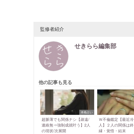
監修者紹介
せきらら編集部
他の記事も見る
本格占い
超脈薄でも関係ナシ【疎遠/
Ｗ不倫鑑定【最近冷
連絡無⇒強制成就叶う】2人
人】２人の関係は終
の現状/次展開
縁・覚悟・結末