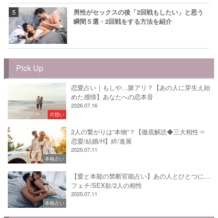
男性がセックスの後「2回戦もしたい」と思う
瞬間５選・2回戦をする方法を紹介
Pick Up
恋愛占い｜もしや…脈アリ？【あの人に芽生え始
めた感情】あなたへの恋本音
2026.07.16
片想い
2人の繋がりは“本物”？【徹底解読◆三大相性⇒
恋愛/結婚/H】絆/進展
2025.07.11
本格占い
【愛と本能の禁断官能占い】あの人とひとつに…
フェチ/SEX欲/2人の相性
2025.07.11
本格占い