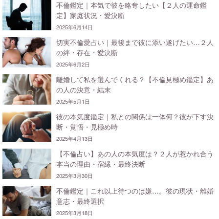
不倫鑑定｜本気で彼を略奪したい【２人の運命鑑
定】家庭状況・愛決断
2025年6月14日
切実不倫愛占い｜最後まで彼に添い遂げたい…２人
の絆・存在・愛決断
2025年6月2日
離婚して私を選んでくれる？【不倫見極め鑑定】あ
の人の決意・結末
2025年5月1日
彼の本気度鑑定｜私との関係は一体何？彼が下す決
断・覚悟・見極め時
2025年4月13日
【不倫占い】あの人の本気度は？２人が惹かれ合う
本当の理由・宿縁・最終決断
2025年3月30日
不倫鑑定｜これ以上待つのは嫌…。彼の現状・離婚
意志・最終選択
2025年3月18日