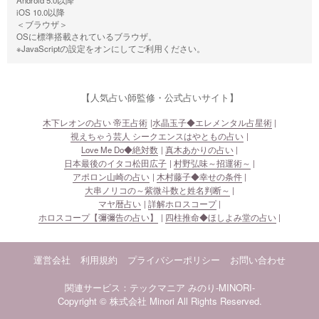
iOS 10.0以降
＜ブラウザ＞
OSに標準搭載されているブラウザ。
※JavaScriptの設定をオンにしてご利用ください。
【人気占い師監修・公式占いサイト】
木下レオンの占い 帝王占術
水晶玉子◆エレメンタル占星術
視えちゃう芸人 シークエンスはやともの占い
Love Me Do◆絶対数
真木あかりの占い
日本最後のイタコ松田広子
村野弘味～招運術～
アポロン山崎の占い
木村藤子◆幸せの条件
大串ノリコの～紫微斗数と姓名判断～
マヤ暦占い
詳解ホロスコープ
ホロスコープ【彌彌告の占い】
四柱推命◆ほしよみ堂の占い
運営会社
利用規約
プライバシーポリシー
お問い合わせ
関連サービス：テックマニア
みのり-MINORI-
Copyright © 株式会社 Minori All Rights Reserved.