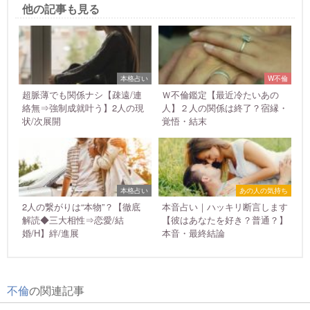
他の記事も見る
本格占い
W不倫
超脈薄でも関係ナシ【疎遠/連
Ｗ不倫鑑定【最近冷たいあの
絡無⇒強制成就叶う】2人の現
人】２人の関係は終了？宿縁・
状/次展開
覚悟・結末
本格占い
あの人の気持ち
2人の繋がりは“本物”？【徹底
本音占い｜ハッキリ断言します
解読◆三大相性⇒恋愛/結
【彼はあなたを好き？普通？】
婚/H】絆/進展
本音・最終結論
不倫
の関連記事