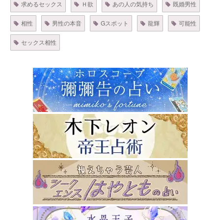
求めるセックス
Ｈ欲
あの人の気持ち
既婚男性
相性
男性の本音
Gスポット
龍輝
可能性
セックス相性