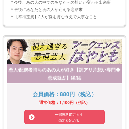
＊今後、あの人の中でのあなたへの想いが変わる出来事
＊最後にあなたとあの人が迎える恋結末
＊【幸福霊質】2人が愛を育むうえで大事なこと
恋人/配偶者持ちのあの人が好き【訳アリ片想い専門◆
恋成就占】縁/結
会員価格：880円（税込）
通常価格：1,100円（税込）
一部無料鑑定あり
鑑定を始める