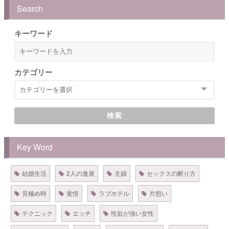
Search
キーワード
カテゴリー
検索
Key Word
結婚生活
2人の進展
主婦
セックスの断り方
見極め時
覚悟
ラブホテル
片想い
テクニック
エッチ
性欲が強い女性