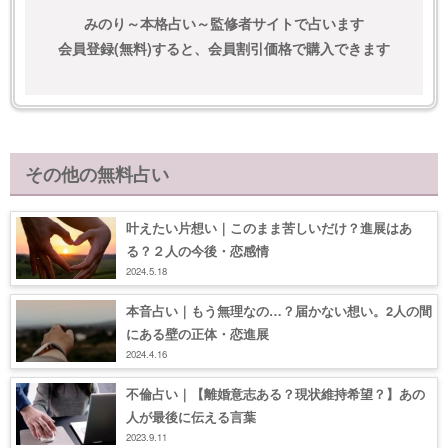
みのり～本格占い～監修者サイトで占います
会員登録(無料)すると、会員割引価格で購入できます
その他の無料占い
叶えたい片想い｜このまま苦しいだけ？進展はあ
る？２人の今後・恋感情
2024.5.18
本音占い｜もう無理なの…？届かない想い。2人の間
にある壁の正体・恋進展
2024.4.16
不倫占い｜【離婚意志ある？現状維持希望？】あの
人が最後に伝える言葉
2023.9.11