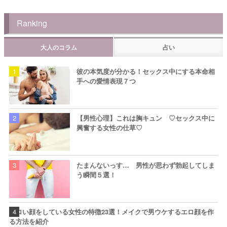
Ranking
大人のコラム
占い
彼の本気度が分かる！セックス中にする本命相
手への愛情表現７つ
【男性心理】これは胸キュン ♡セックス中に
興奮する女性の仕草♡
たまんないっす… 男性が思わず勃起してしま
う瞬間５選！
エロい顔をしている女性の特徴23選！メイクで男ウケするエロ顔を作
る方法を紹介