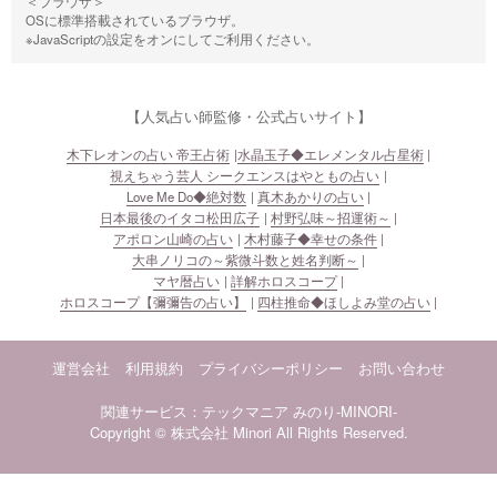
＜ブラウザ＞
OSに標準搭載されているブラウザ。
※JavaScriptの設定をオンにしてご利用ください。
【人気占い師監修・公式占いサイト】
木下レオンの占い 帝王占術
水晶玉子◆エレメンタル占星術
視えちゃう芸人 シークエンスはやともの占い
Love Me Do◆絶対数
真木あかりの占い
日本最後のイタコ松田広子
村野弘味～招運術～
アポロン山崎の占い
木村藤子◆幸せの条件
大串ノリコの～紫微斗数と姓名判断～
マヤ暦占い
詳解ホロスコープ
ホロスコープ【彌彌告の占い】
四柱推命◆ほしよみ堂の占い
運営会社
利用規約
プライバシーポリシー
お問い合わせ
関連サービス：テックマニア
みのり-MINORI-
Copyright © 株式会社 Minori All Rights Reserved.