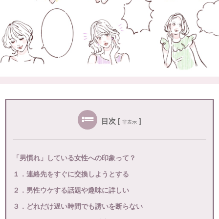
目次
[
]
非表示
「男慣れ」している女性への印象って？
１．連絡先をすぐに交換しようとする
２．男性ウケする話題や趣味に詳しい
３．どれだけ遅い時間でも誘いを断らない