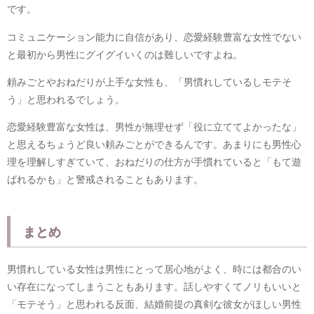
です。
コミュニケーション能力に自信があり、恋愛経験豊富な女性でない
と最初から男性にグイグイいくのは難しいですよね。
頼みごとやおねだりが上手な女性も、「男慣れしているしモテそ
う」と思われるでしょう。
恋愛経験豊富な女性は、男性が無理せず「役に立ててよかったな」
と思えるちょうど良い頼みごとができるんです。あまりにも男性心
理を理解しすぎていて、おねだりの仕方が手慣れていると「もて遊
ばれるかも」と警戒されることもあります。
まとめ
男慣れしている女性は男性にとって居心地がよく、時には都合のい
い存在になってしまうこともあります。話しやすくてノリもいいと
「モテそう」と思われる反面、結婚前提の真剣な彼女がほしい男性