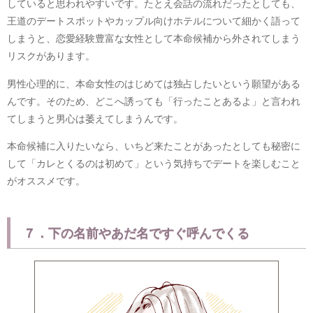
していると思われやすいです。たとえ会話の流れだったとしても、
王道のデートスポットやカップル向けホテルについて細かく語って
しまうと、恋愛経験豊富な女性として本命候補から外されてしまう
リスクがあります。
男性心理的に、本命女性のはじめては独占したいという願望がある
んです。そのため、どこへ誘っても「行ったことあるよ」と言われ
てしまうと男心は萎えてしまうんです。
本命候補に入りたいなら、いちど来たことがあったとしても秘密に
して「カレとくるのは初めて」という気持ちでデートを楽しむこと
がオススメです。
７．下の名前やあだ名ですぐ呼んでくる