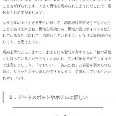
ことも挙げられます。うまく男性を褒められるようになるには、場
数をふむ必要があります。
女性も褒め上手すぎる男性に対して、恋愛経験豊富そうだなと思う
ことがありますよね。男性心理的にも、男性が喜ぶポイントを熟知
している女性に対して「男慣れしている上に、かなり恋愛経験があ
りそう」と思うんです。
褒め上手だとモテますが、あまりにも愛想が良すぎると「他の男性
にも言っているんだろうな」と思われ、悪い印象を与えてしまうの
で注意しましょう。「かわいい」「美人だね」と容姿を褒められた
時に、サラッと上手い返しができる女性も、男慣れしていると思わ
れやすいです。
６．デートスポットやホテルに詳しい