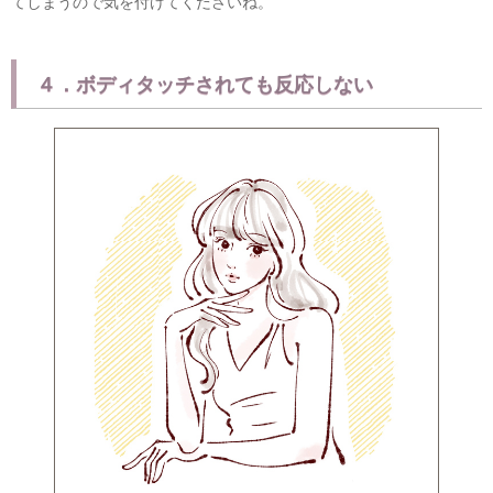
てしまうので気を付けてくださいね。
４．ボディタッチされても反応しない