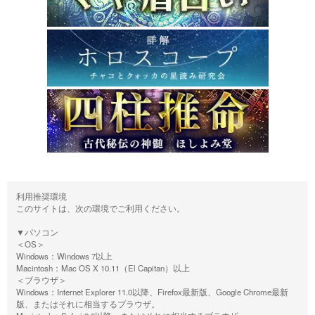
利用推奨環境
このサイトは、次の環境でご利用ください。
▼パソコン
＜OS＞
Windows：Windows 7以上
Macintosh：Mac OS X 10.11（El Capitan）以上
＜ブラウザ＞
Windows：Internet Explorer 11.0以降、Firefox最新版、Google Chrome最新
版、またはそれに相当するブラウザ。