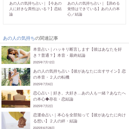
あの人の気持ち占い｜【今あの
あの人の気持ち占い｜【諦める
人に好きな異性はいる？】恋結
覚悟はできている】あの人の本
論
心／結論
あの人の気持ち
の関連記事
本音占い｜ハッキリ断言します【彼はあなたを好
き？普通？】本音・最終結論
2025年7月12日
あの人の気持ち占い【彼があなたに出すサイン】恋
の本音・２人の転機
2025年7月6日
恋心占い｜好き。大好き…あの人も一緒？あなたへ
の本心◆存在・恋結論
2025年7月2日
恋運命占い｜本心を全部知って【彼があなたに向け
る想い】２人の絆・結論
2025年6月26日