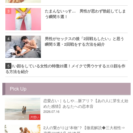
たまんないっす… 男性が思わず勃起してしま
う瞬間５選！
男性がセックスの後「2回戦もしたい」と思う
瞬間５選・2回戦をする方法を紹介
エロい顔をしている女性の特徴23選！メイクで男ウケするエロ顔を作
る方法を紹介
Pick Up
恋愛占い｜もしや…脈アリ？【あの人に芽生え始
めた感情】あなたへの恋本音
2026.07.16
片想い
2人の繋がりは“本物”？【徹底解読◆三大相性⇒