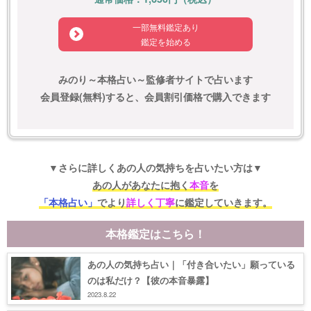
一部無料鑑定あり
鑑定を始める
みのり～本格占い～監修者サイトで占います
会員登録(無料)すると、会員割引価格で購入できます
▼さらに詳しくあの人の気持ちを占いたい方は▼
あの人があなたに抱く
本音
を
「本格占い」
でより
詳しく丁寧
に鑑定していきます。
本格鑑定はこちら！
あの人の気持ち占い｜「付き合いたい」願っている
のは私だけ？【彼の本音暴露】
2023.8.22