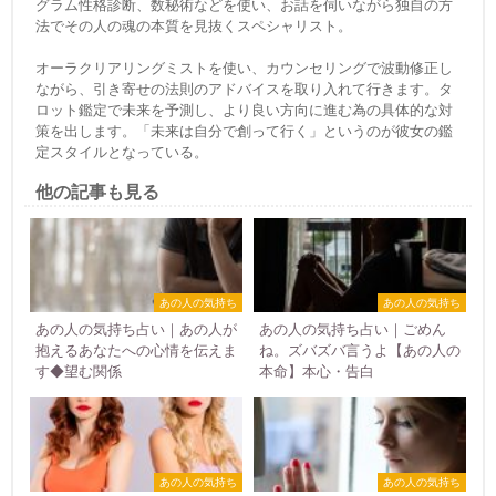
グラム性格診断、数秘術などを使い、お話を伺いながら独自の方
法でその人の魂の本質を見抜くスペシャリスト。
オーラクリアリングミストを使い、カウンセリングで波動修正し
ながら、引き寄せの法則のアドバイスを取り入れて行きます。タ
ロット鑑定で未来を予測し、より良い方向に進む為の具体的な対
策を出します。「未来は自分で創って行く」というのが彼女の鑑
定スタイルとなっている。
他の記事も見る
あの人の気持ち
あの人の気持ち
あの人の気持ち占い｜あの人が
あの人の気持ち占い｜ごめん
抱えるあなたへの心情を伝えま
ね。ズバズバ言うよ【あの人の
す◆望む関係
本命】本心・告白
あの人の気持ち
あの人の気持ち