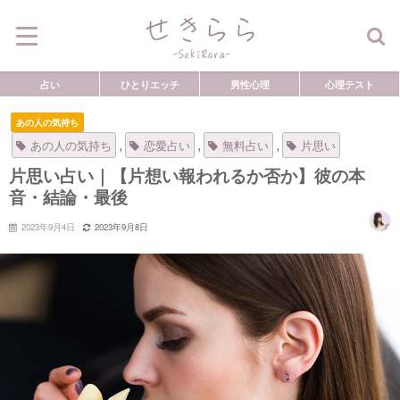
占い
ひとりエッチ
男性心理
心理テスト
あの人の気持ち
,
,
,
あの人の気持ち
恋愛占い
無料占い
片思い
片思い占い｜【片想い報われるか否か】彼の本
音・結論・最後
2023年9月4日
2023年9月8日