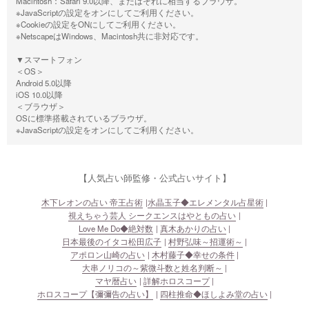
Macintosh：Safari 9.0以降、またはそれに相当するブラウザ。
※JavaScriptの設定をオンにしてご利用ください。
※Cookieの設定をONにしてご利用ください。
※NetscapeはWindows、Macintosh共に非対応です。
▼スマートフォン
＜OS＞
Android 5.0以降
iOS 10.0以降
＜ブラウザ＞
OSに標準搭載されているブラウザ。
※JavaScriptの設定をオンにしてご利用ください。
【人気占い師監修・公式占いサイト】
木下レオンの占い 帝王占術
水晶玉子◆エレメンタル占星術
視えちゃう芸人 シークエンスはやともの占い
Love Me Do◆絶対数
真木あかりの占い
日本最後のイタコ松田広子
村野弘味～招運術～
アポロン山崎の占い
木村藤子◆幸せの条件
大串ノリコの～紫微斗数と姓名判断～
マヤ暦占い
詳解ホロスコープ
ホロスコープ【彌彌告の占い】
四柱推命◆ほしよみ堂の占い