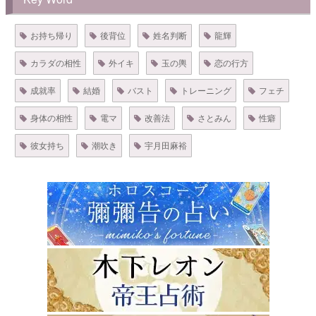
お持ち帰り
後背位
姓名判断
龍輝
カラダの相性
外イキ
玉の輿
恋の行方
成就率
結婚
バスト
トレーニング
フェチ
身体の相性
電マ
改善法
さとみん
性癖
彼女持ち
潮吹き
宇月田麻裕