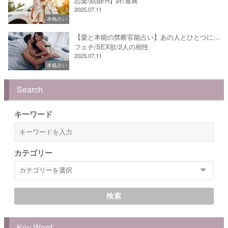
恋愛/結婚/H】絆/進展
2025.07.11
本格占い
【愛と本能の禁断官能占い】あの人とひとつに…
フェチ/SEX欲/2人の相性
2025.07.11
本格占い
Search
キーワード
カテゴリー
検索
Key Word