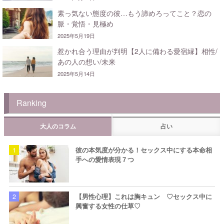
素っ気ない態度の彼…もう諦めろってこと？恋の
脈・覚悟・見極め
2025年5月19日
惹かれ合う理由が判明【2人に備わる愛宿縁】相性/
あの人の想い/未来
2025年5月14日
Ranking
大人のコラム
占い
彼の本気度が分かる！セックス中にする本命相
手への愛情表現７つ
【男性心理】これは胸キュン ♡セックス中に
興奮する女性の仕草♡