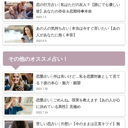
恋の行方占い│私はただの友人？【誰にでも優しい
彼】あなたの存在＆恋期待◆本命
2023.7.5
あの人の気持ち占い│本当は今すぐ言いたい【あの
人があなたに抱く本音】
2023.6.9
その他のオススメ占い！
恋愛占い│仲は良いけど…私を恋愛対象として見て
る？彼の本心・魅力・願望
2023.7.30
恋愛占い│ごめんね。現実を教えます【あの人が心
に決めている異性】見極め
2023.7.24
苦しい恋占い│片想い【今のままは正直キツイ】無