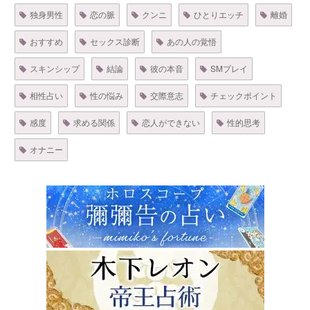
独身男性
恋の脈
クンニ
ひとりエッチ
離婚
おすすめ
セックス診断
あの人の覚悟
スキンシップ
結論
彼の本音
SMプレイ
相性占い
性の悩み
交際意志
チェックポイント
感度
求める関係
恋人ができない
性的思考
オナニー