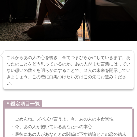
これからあの人の心を覗き、全てつまびらかにしていきます。あ
なたのことをどう思っているのか、あの人がまだ言葉にはしてい
ない想いの数々を明らかにすることで、２人の未来を開示してい
きましょう。この恋に白黒つけたい方はこの先にお進みくださ
い。
＊鑑定項目一覧
・ごめんね。ズバズバ言うよ。今、あの人の本命異性
・今、あの人が抱いているあなたへの本心
・最後にあの人があなたとの関係に下す結論とこの恋の結末