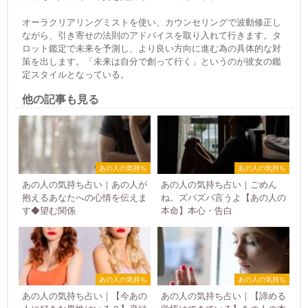
オーラクリアリングミストを使い、カウンセリングで波動修正し
ながら、引き寄せの法則のアドバイスを取り入れて行きます。タ
ロット鑑定で未来を予測し、より良い方向に進む為の具体的な対
策を出します。「未来は自分で創って行く」というのが彼女の鑑
定スタイルとなっている。
他の記事も見る
あの人の気持ち
あの人の気持ち
あの人の気持ち占い｜あの人が
あの人の気持ち占い｜ごめん
抱えるあなたへの心情を伝えま
ね。ズバズバ言うよ【あの人の
す◆望む関係
本命】本心・告白
あの人の気持ち
あの人の気持ち
あの人の気持ち占い｜【今あの
あの人の気持ち占い｜【諦める