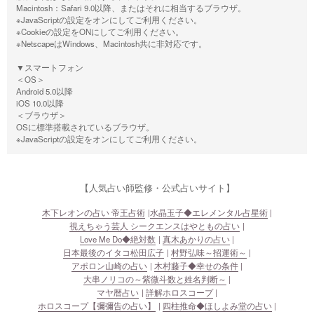
Macintosh：Safari 9.0以降、またはそれに相当するブラウザ。
※JavaScriptの設定をオンにしてご利用ください。
※Cookieの設定をONにしてご利用ください。
※NetscapeはWindows、Macintosh共に非対応です。
▼スマートフォン
＜OS＞
Android 5.0以降
iOS 10.0以降
＜ブラウザ＞
OSに標準搭載されているブラウザ。
※JavaScriptの設定をオンにしてご利用ください。
【人気占い師監修・公式占いサイト】
木下レオンの占い 帝王占術
水晶玉子◆エレメンタル占星術
視えちゃう芸人 シークエンスはやともの占い
Love Me Do◆絶対数
真木あかりの占い
日本最後のイタコ松田広子
村野弘味～招運術～
アポロン山崎の占い
木村藤子◆幸せの条件
大串ノリコの～紫微斗数と姓名判断～
マヤ暦占い
詳解ホロスコープ
ホロスコープ【彌彌告の占い】
四柱推命◆ほしよみ堂の占い