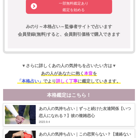
一部無料鑑定あり
鑑定を始める
みのり～本格占い～監修者サイトで占います
会員登録(無料)すると、会員割引価格で購入できます
▼さらに詳しくあの人の気持ちを占いたい方は▼
あの人があなたに抱く
本音
を
「本格占い」
でより
詳しく丁寧
に鑑定していきます。
本格鑑定はこちら！
あの人の気持ち占い｜ずっと続けた友達関係【いつ
恋人になれる？】彼の複雑恋心
2023.9.4
あの人の気持ち占い｜この恋実らない？【連絡ない