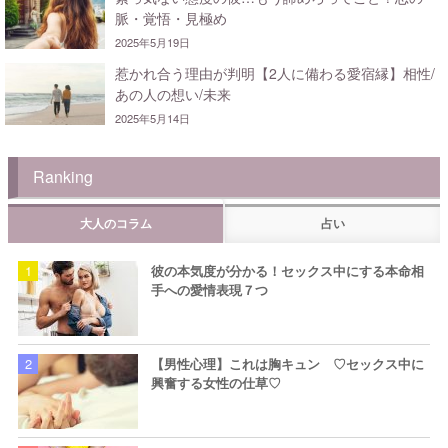
脈・覚悟・見極め
2025年5月19日
惹かれ合う理由が判明【2人に備わる愛宿縁】相性/
あの人の想い/未来
2025年5月14日
Ranking
大人のコラム
占い
彼の本気度が分かる！セックス中にする本命相
手への愛情表現７つ
【男性心理】これは胸キュン ♡セックス中に
興奮する女性の仕草♡