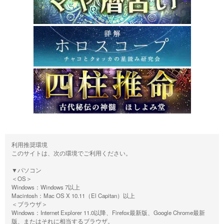
利用推奨環境
このサイトは、次の環境でご利用ください。
▼パソコン
＜OS＞
Windows：Windows 7以上
Macintosh：Mac OS X 10.11（El Capitan）以上
＜ブラウザ＞
Windows：Internet Explorer 11.0以降、Firefox最新版、Google Chrome最新
版、またはそれに相当するブラウザ。