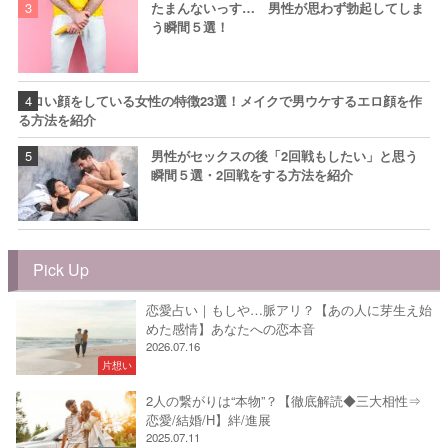
たまんないっす… 男性が思わず勃起してしま
う瞬間５選！
エロい顔をしている女性の特徴23選！メイクで男ウケするエロ顔を作
る方法を紹介
男性がセックスの後「2回戦もしたい」と思う
瞬間５選・2回戦をする方法を紹介
Pick Up
恋愛占い｜もしや…脈アリ？【あの人に芽生え始
めた感情】あなたへの恋本音
2026.07.16
片想い
2人の繋がりは“本物”？【徹底解読◆三大相性⇒
恋愛/結婚/H】絆/進展
2025.07.11