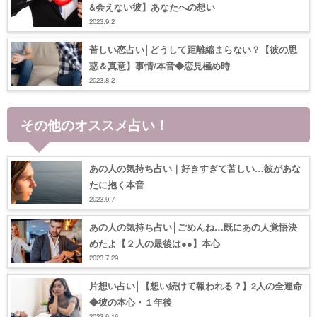
&会えない彼】あなたへの想い
2023.9.2
苦しい恋占い│どうして距離縮まらない？【彼の思
惑＆真意】事情/本音◆恋見極め時
2023.8.2
その他のオススメ占い！
あの人の気持ち占い｜好きすぎて苦しい…彼があな
たに抱く本音
2023.9.7
あの人の気持ち占い│ごめんね…既にあの人覚悟決
めたよ【２人の最後は●●】本心
2023.7.29
片想い占い│【想い続けて報われる？】2人の全運命
◆彼の本心・１年後
2023.6.16