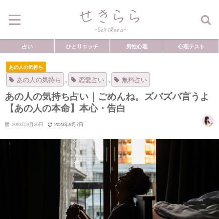
占い
ひとりエッチ
男性心理
心理テスト
あの人の気持ち
,
,
あの人の気持ち
恋愛占い
無料占い
あの人の気持ち占い｜ごめんね。ズバズバ言うよ
【あの人の本命】本心・告白
2023年9月26日
2023年9月7日