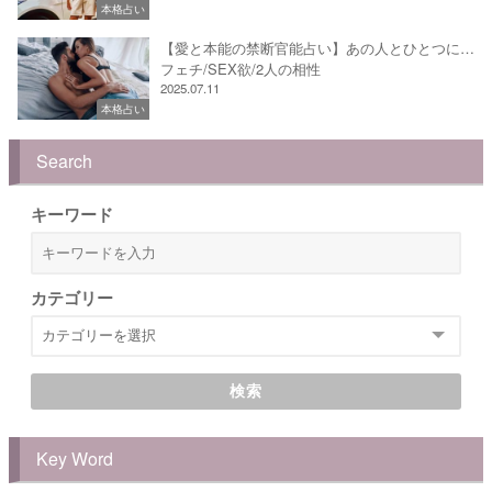
本格占い
【愛と本能の禁断官能占い】あの人とひとつに…
フェチ/SEX欲/2人の相性
2025.07.11
本格占い
Search
キーワード
カテゴリー
検索
Key Word