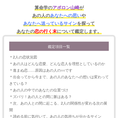
算命学の
アポロン山崎
が
あの人の
あなたへの思い
や
あなたへ送っているサイン
を探って
あなたの
恋の行く末
について鑑定します。
鑑定項目一覧
＊2人の恋状況図
＊あの人はどんな恋愛、どんな恋人を理想としているのか
＊進まぬ恋……原因はあの人の○○です
＊出会ってから今まで、あの人のあなたへの想いは変わって
きている？
＊あの人の中でのあなたの位置づけ
＊ズバリ！あの人との間に脈はある？
＊次、あの人との間に起こる、2人の関係性が変わる次の展
開
＊諦める前に気付いて。あの人の気持ちが分かるサイン