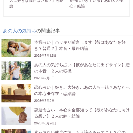
人に好きな異性はいる？】恋結
覚悟はできている】あの人の本
論
心／結論
あの人の気持ち
の関連記事
本音占い｜ハッキリ断言します【彼はあなたを好
き？普通？】本音・最終結論
2025年7月12日
あの人の気持ち占い【彼があなたに出すサイン】恋
の本音・２人の転機
2025年7月6日
恋心占い｜好き。大好き…あの人も一緒？あなたへ
の本心◆存在・恋結論
2025年7月2日
恋運命占い｜本心を全部知って【彼があなたに向け
る想い】２人の絆・結論
2025年6月26日
素っ気ない態度の彼…もう諦めろってこと？恋の