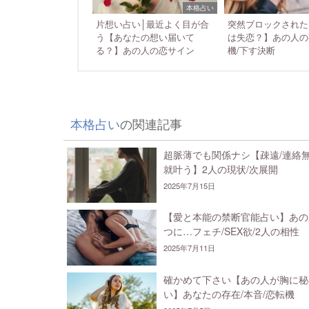
本格占い
片想い占い│最近よく目が合
突然ブロックされた
う【あなたの想い届いて
は失恋？】あの人の
る？】あの人の恋サイン
機/下す決断
本格占い
の関連記事
超脈薄でも関係ナシ【疎遠/連絡
就叶う】2人の現状/次展開
2025年7月15日
【愛と本能の禁断官能占い】あの
つに…フェチ/SEX欲/2人の相性
2025年7月11日
確かめて下さい【あの人が胸に秘
い】あなたの存在/本音/恋転機