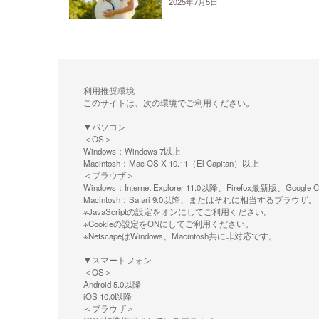
2025年7月5日
利用推奨環境
このサイトは、次の環境でご利用ください。
▼パソコン
＜OS＞
Windows：Windows 7以上
Macintosh：Mac OS X 10.11（El Capitan）以上
＜ブラウザ＞
Windows：Internet Explorer 11.0以降、Firefox最新
Macintosh：Safari 9.0以降、またはそれに相当するブラウザ。
※JavaScriptの設定をオンにしてご利用ください。
※Cookieの設定をONにしてご利用ください。
※NetscapeはWindows、Macintosh共に非対応です。
▼スマートフォン
＜OS＞
Android 5.0以降
iOS 10.0以降
＜ブラウザ＞