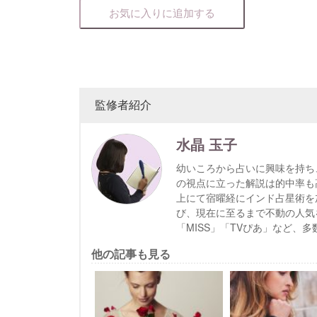
お気に入りに追加する
監修者紹介
水晶 玉子
幼いころから占いに興味を持ち
の視点に立った解説は的中率も高
上にて宿曜経にインド占星術を
び、現在に至るまで不動の人気を築
「MISS」「TVぴあ」など
他の記事も見る