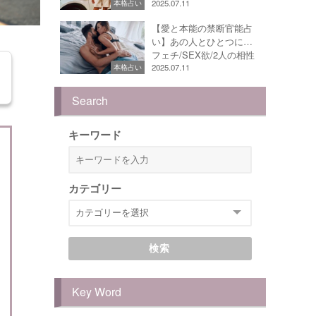
2025.07.11
本格占い
【愛と本能の禁断官能占
い】あの人とひとつに…
フェチ/SEX欲/2人の相性
2025.07.11
本格占い
Search
キーワード
カテゴリー
検索
Key Word