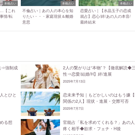
本格占い
本格占い
本格占い
…【これ
不倫占い｜あの人の本心を知
恋愛占い｜【水晶玉子の恋成
事情/転
りたい・・・家庭現状＆離婚
就占】恋心/絆/あの人の本音/
意思
最終結末
無⇒強制成
2人の繋がりは“本物”？【徹底解読◆
性⇒恋愛/結婚/H】絆/進展
2025年7月13日
人とひと
恋未来予知｜もどかしいのはもう嫌【
関係の2人】現状・進展・交際可否
2025年7月7日
める想
官能占「私を求めてくれる？」あの人
疼く相手◆欲求・フェチ・H後