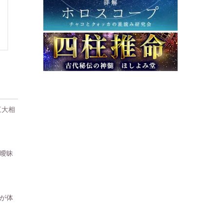
三大相
曖昧
が体