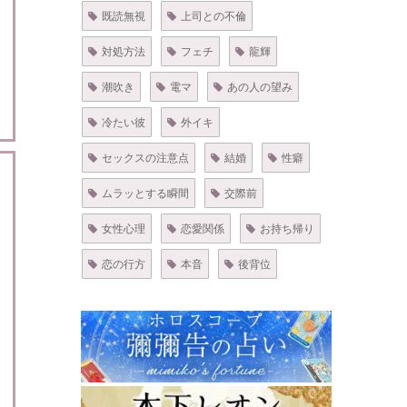
既読無視
上司との不倫
対処方法
フェチ
龍輝
潮吹き
電マ
あの人の望み
冷たい彼
外イキ
セックスの注意点
結婚
性癖
ムラッとする瞬間
交際前
女性心理
恋愛関係
お持ち帰り
恋の行方
本音
後背位