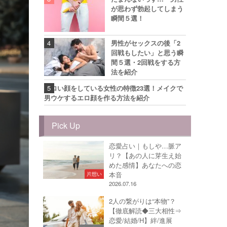
が思わず勃起してしまう
瞬間５選！
男性がセックスの後「2
回戦もしたい」と思う瞬
間５選・2回戦をする方
法を紹介
エロい顔をしている女性の特徴23選！メイクで
男ウケするエロ顔を作る方法を紹介
Pick Up
恋愛占い｜もしや…脈ア
リ？【あの人に芽生え始
めた感情】あなたへの恋
本音
片想い
2026.07.16
2人の繋がりは“本物”？
【徹底解読◆三大相性⇒
恋愛/結婚/H】絆/進展