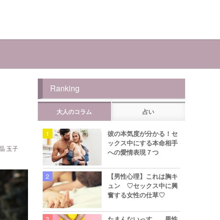
Ranking
大人のコラム
占い
彼の本気度が分かる！セ
ックス中にする本命相手
晶 玉子
への愛情表現７つ
【男性心理】これは胸キ
ュン ♡セックス中に興
奮する女性の仕草♡
たまんないっす… 男性