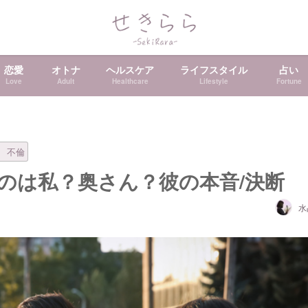
恋愛
オトナ
ヘルスケア
ライフスタイル
占い
Love
Adult
Healthcare
Lifestyle
Fortune
 不倫
のは私？奥さん？彼の本音/決断
水