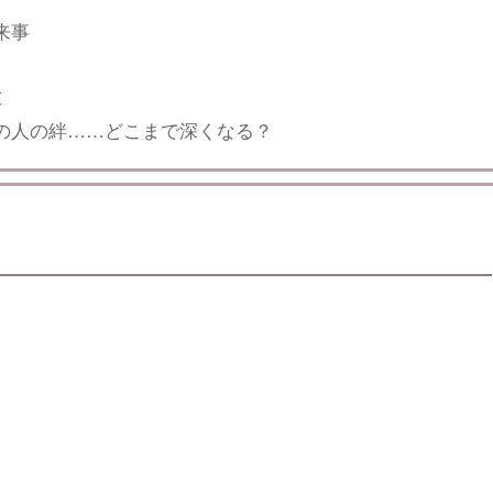
来事
末
の人の絆……どこまで深くなる？