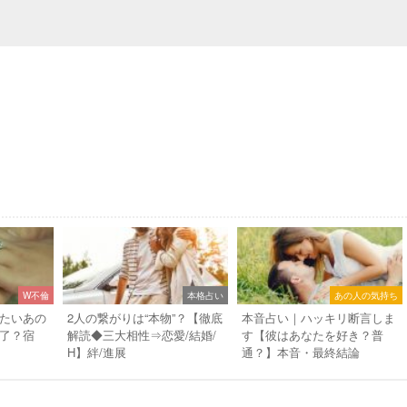
W不倫
本格占い
あの人の気持ち
たいあの
2人の繋がりは“本物”？【徹底
本音占い｜ハッキリ断言しま
了？宿
解読◆三大相性⇒恋愛/結婚/
す【彼はあなたを好き？普
H】絆/進展
通？】本音・最終結論