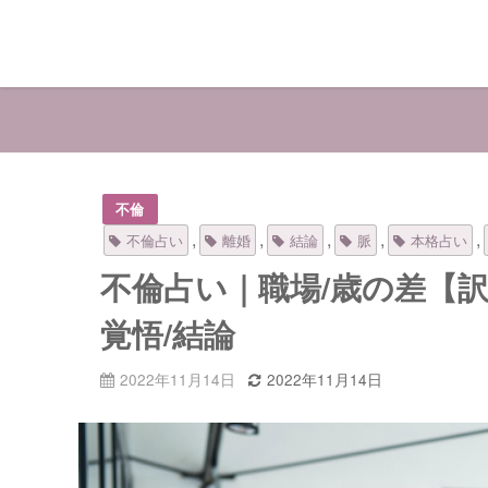
不倫
,
,
,
,
,
不倫占い
離婚
結論
脈
本格占い
不倫占い｜職場/歳の差【
覚悟/結論
2022年11月14日
2022年11月14日