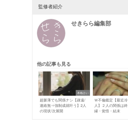
監修者紹介
せきらら編集部
他の記事も見る
本格占い
超脈薄でも関係ナシ【疎遠/
Ｗ不倫鑑定【最近冷
連絡無⇒強制成就叶う】2人
人】２人の関係は終
の現状/次展開
縁・覚悟・結末