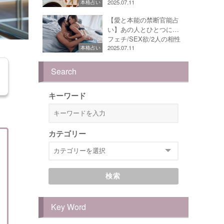
2025.07.11
本格占い
【愛と本能の禁断官能占
い】あの人とひとつに…
フェチ/SEX欲/2人の相性
2025.07.11
本格占い
Search
キーワード
カテゴリー
検索
Key Word