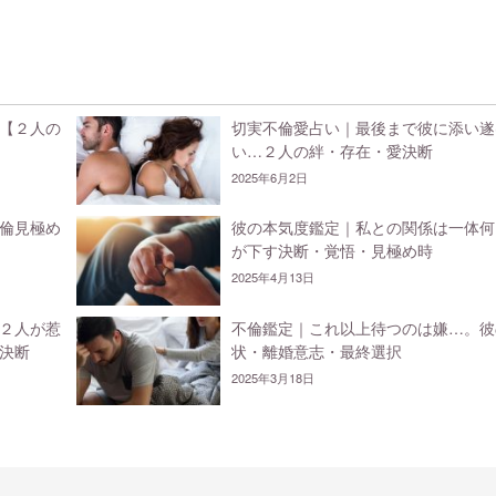
【２人の
切実不倫愛占い｜最後まで彼に添い遂
い…２人の絆・存在・愛決断
2025年6月2日
倫見極め
彼の本気度鑑定｜私との関係は一体何
が下す決断・覚悟・見極め時
2025年4月13日
２人が惹
不倫鑑定｜これ以上待つのは嫌…。彼
決断
状・離婚意志・最終選択
2025年3月18日