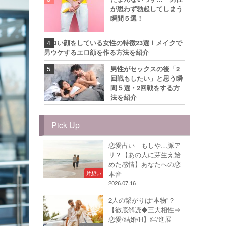
が思わず勃起してしまう
瞬間５選！
エロい顔をしている女性の特徴23選！メイクで
男ウケするエロ顔を作る方法を紹介
男性がセックスの後「2
回戦もしたい」と思う瞬
間５選・2回戦をする方
法を紹介
Pick Up
恋愛占い｜もしや…脈ア
リ？【あの人に芽生え始
めた感情】あなたへの恋
本音
片想い
2026.07.16
2人の繋がりは“本物”？
【徹底解読◆三大相性⇒
恋愛/結婚/H】絆/進展