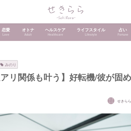
恋愛
オトナ
ヘルスケア
ライフスタイル
占い
Love
Adult
Healthcare
Lifestyle
Fortune
みのり
訳アリ関係も叶う】好転機/彼が固
せきら