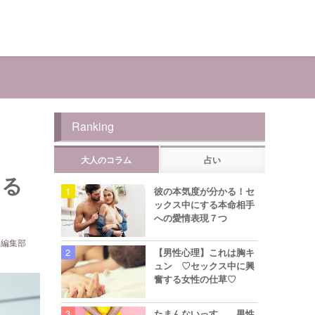
Ranking
大人のコラム
占い
める
彼の本気度が分かる！セ
ックス中にする本命相手
への愛情表現７つ
ら編集部
【男性心理】これは胸キ
ュン ♡セックス中に興
奮する女性の仕草♡
たまんないっす… 男性