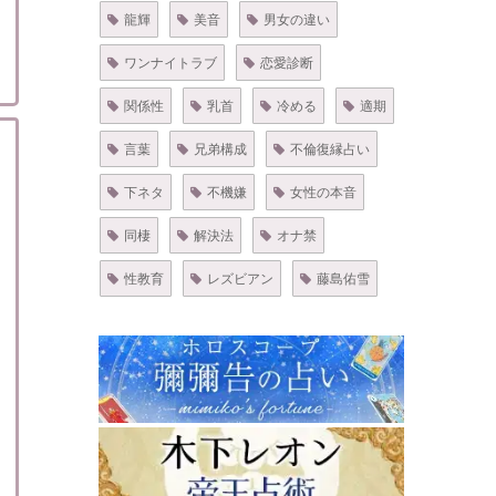
龍輝
美音
男女の違い
ワンナイトラブ
恋愛診断
関係性
乳首
冷める
適期
言葉
兄弟構成
不倫復縁占い
下ネタ
不機嫌
女性の本音
同棲
解決法
オナ禁
性教育
レズビアン
藤島佑雪