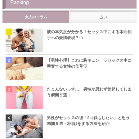
Ranking
大人のコラム
占い
彼の本気度が分かる！セックス中にする本命相
手への愛情表現７つ
【男性心理】これは胸キュン ♡セックス中に
興奮する女性の仕草♡
たまんないっす… 男性が思わず勃起してしま
う瞬間５選！
男性がセックスの後「2回戦もしたい」と思う
瞬間５選・2回戦をする方法を紹介