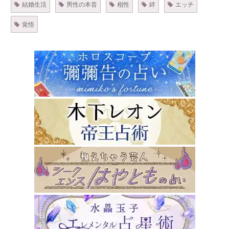
結婚生活
男性の本音
相性
絆
エッチ
覚悟