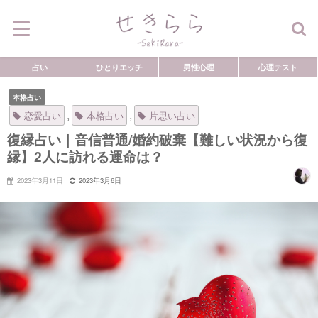
占い
ひとりエッチ
男性心理
心理テスト
本格占い
,
,
恋愛占い
本格占い
片思い占い
復縁占い｜音信普通/婚約破棄【難しい状況から復
縁】2人に訪れる運命は？
2023年3月11日
2023年3月6日