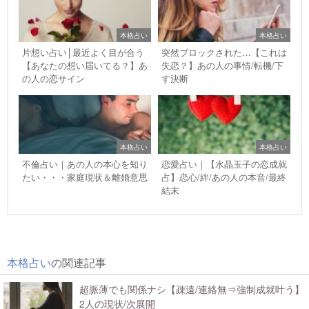
本格占い
本格占い
片想い占い│最近よく目が合う
突然ブロックされた…【これは
【あなたの想い届いてる？】あ
失恋？】あの人の事情/転機/下
の人の恋サイン
す決断
本格占い
本格占い
不倫占い｜あの人の本心を知り
恋愛占い｜【水晶玉子の恋成就
たい・・・家庭現状＆離婚意思
占】恋心/絆/あの人の本音/最終
結末
本格占い
の関連記事
超脈薄でも関係ナシ【疎遠/連絡無⇒強制成就叶う】
2人の現状/次展開