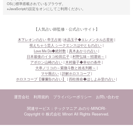
OSに標準搭載されているブラウザ。
※JavaScriptの設定をオンにしてご利用ください。
【人気占い師監修・公式占いサイト】
木下レオンの占い 帝王占術
水晶玉子◆エレメンタル占星術
視えちゃう芸人 シークエンスはやともの占い
Love Me Do◆絶対数
真木あかりの占い
日本最後のイタコ松田広子
村野弘味～招運術～
アポロン山崎の占い
木村藤子◆幸せの条件
大串ノリコの～紫微斗数と姓名判断～
マヤ暦占い
詳解ホロスコープ
ホロスコープ【彌彌告の占い】
四柱推命◆ほしよみ堂の占い
運営会社
利用規約
プライバシーポリシー
お問い合わせ
関連サービス：テックマニア
みのり-MINORI-
Copyright © 株式会社 Minori All Rights Reserved.