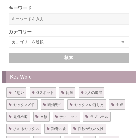
キーワード
カテゴリー
検索
Key Word
片想い
Gスポット
龍輝
2人の進展
セックス相性
既婚男性
セックスの断り方
主婦
見極め時
Ｈ欲
テクニック
ラブホテル
求めるセックス
独身の彼
性欲が強い女性