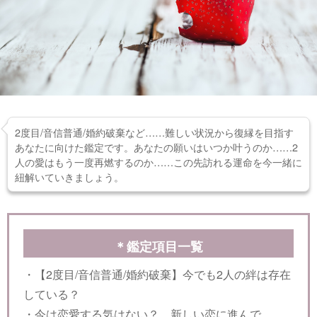
2度目/音信普通/婚約破棄など……難しい状況から復縁を目指す
あなたに向けた鑑定です。あなたの願いはいつか叶うのか……2
人の愛はもう一度再燃するのか……この先訪れる運命を今一緒に
紐解いていきましょう。
＊鑑定項目一覧
・【2度目/音信普通/婚約破棄】今でも2人の絆は存在
している？
・今は恋愛する気はない？ 新しい恋に進んで