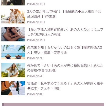
2025年7月15日
2人の繋がりは“本物”？【徹底解読◆三大相性⇒恋
愛/結婚/H】絆/進展
2025年7月13日
【愛と本能の禁断官能占い】あの人とひとつに…フ
ェチ/SEX欲/2人の相性
2025年7月11日
恋未来予知｜もどかしいのはもう嫌【曖昧関係の2
人】現状・進展・交際可否
2025年7月7日
確かめて下さい【あの人が胸に秘める想い】あなた
の存在/本音/恋転機
2025年7月5日
官能占「私を求めてくれる？」あの人が体疼く相手
◆欲求・フェチ・H後
2025年7月3日