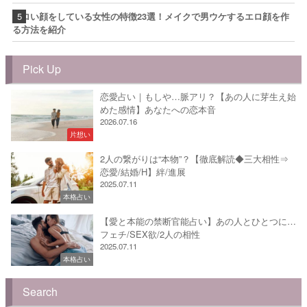
エロい顔をしている女性の特徴23選！メイクで男ウケするエロ顔を作
る方法を紹介
Pick Up
恋愛占い｜もしや…脈アリ？【あの人に芽生え始
めた感情】あなたへの恋本音
2026.07.16
片想い
2人の繋がりは“本物”？【徹底解読◆三大相性⇒
恋愛/結婚/H】絆/進展
2025.07.11
本格占い
【愛と本能の禁断官能占い】あの人とひとつに…
フェチ/SEX欲/2人の相性
2025.07.11
本格占い
Search