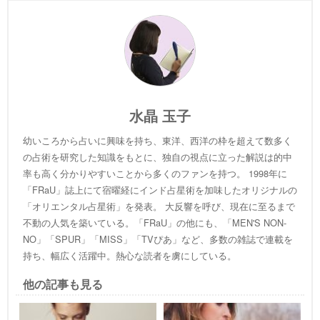
水晶 玉子
幼いころから占いに興味を持ち、東洋、西洋の枠を超えて数多く
の占術を研究した知識をもとに、独自の視点に立った解説は的中
率も高く分かりやすいことから多くのファンを持つ。 1998年に
「FRaU」誌上にて宿曜経にインド占星術を加味したオリジナルの
「オリエンタル占星術」を発表。 大反響を呼び、現在に至るまで
不動の人気を築いている。「FRaU」の他にも、「MEN'S NON-
NO」「SPUR」「MISS」「TVぴあ」など、多数の雑誌で連載を
持ち、幅広く活躍中。熱心な読者を虜にしている。
他の記事も見る