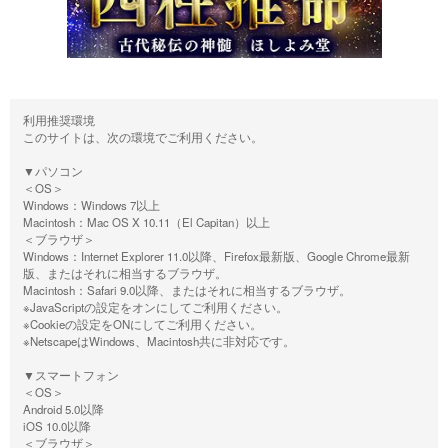
利用推奨環境
このサイトは、次の環境でご利用ください。
▼パソコン
＜OS＞
Windows：Windows 7以上
Macintosh：Mac OS X 10.11（El Capitan）以上
＜ブラウザ＞
Windows：Internet Explorer 11.0以降、Firefox最新版、Google Chrome最新
版、またはそれに相当するブラウザ。
Macintosh：Safari 9.0以降、またはそれに相当するブラウザ。
※JavaScriptの設定をオンにしてご利用ください。
※Cookieの設定をONにしてご利用ください。
※NetscapeはWindows、Macintosh共に非対応です。
▼スマートフォン
＜OS＞
Android 5.0以降
iOS 10.0以降
＜ブラウザ＞