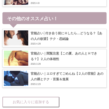
2023.4.8
その他のオススメ占い！
官能占い│付き合う前にＨしたら…どうなる？【あ
の人の欲望】テク・恋結論
2023.4.29
官能占い｜閲覧注意【この夏、あの人とＨでき
る？】２人の体相性
2023.3.29
官能占い｜エロすぎてごめんね【２人の官能】あの
人の裸とテク・言葉＆進展
2023.2.23
お気に入りに追加する