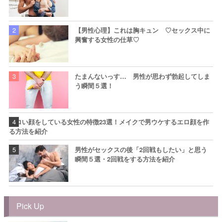
【男性心理】これは胸キュン ♡セックス中に
興奮する女性の仕草♡
たまんないっす… 男性が思わず勃起してしま
う瞬間５選！
エロい顔をしている女性の特徴23選！メイクで男ウケするエロ顔を作
る方法を紹介
男性がセックスの後「2回戦もしたい」と思う
瞬間５選・2回戦をする方法を紹介
Pick Up