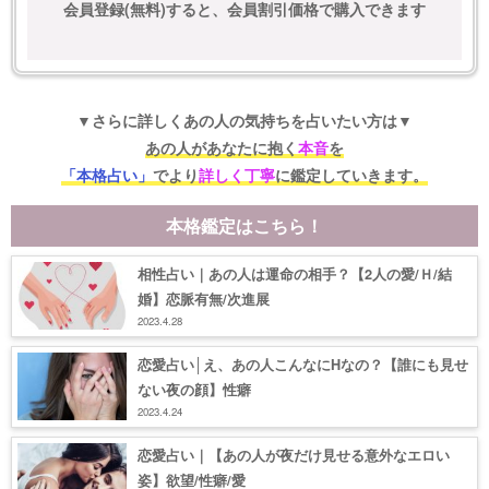
会員登録(無料)すると、会員割引価格で購入できます
▼さらに詳しくあの人の気持ちを占いたい方は▼
あの人があなたに抱く
本音
を
「本格占い」
でより
詳しく丁寧
に鑑定していきます。
本格鑑定はこちら！
相性占い｜あの人は運命の相手？【2人の愛/Ｈ/結
婚】恋脈有無/次進展
2023.4.28
恋愛占い│え、あの人こんなにHなの？【誰にも見せ
ない夜の顔】性癖
2023.4.24
恋愛占い｜【あの人が夜だけ見せる意外なエロい
姿】欲望/性癖/愛