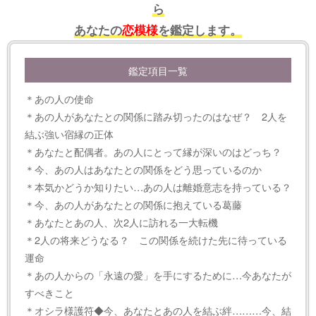
ら
あなたの
恋模様
を鑑定します。
鑑定項目一覧
＊あの人の使命
＊あの人があなたとの関係に踏み切ったのはなぜ？ 2人を
結ぶ強い宿縁の正体
＊あなたと配偶者。あの人にとって縁が深いのはどっち？
＊今、あの人はあなたとの関係をどう思っているのか
＊本気かどうか知りたい…あの人は離婚意志を持っている？
＊今、あの人があなたとの関係に抱えている葛藤
＊あなたとあの人、次2人に訪れる一大転機
＊2人の将来どうなる？ この関係を続けた先に待っている
運命
＊あの人からの「永遠の愛」を手にするために…今あなたが
すべきこと
＊オシラ様護符◆今、あなたとあの人を結ぶ絆………今、結