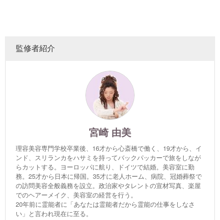
監修者紹介
宮崎 由美
理容美容専門学校卒業後、16才から心斎橋で働く、19才から、イ
ンド、スリランカをハサミを持ってバックパッカーで旅をしなが
らカットする。ヨーロッパに航り、ドイツで結婚。美容室に勤
務。25才から日本に帰国。35才に老人ホーム、病院、冠婚葬祭で
の訪問美容全般義務を設立。政治家やタレントの宣材写真、楽屋
でのヘアーメイク、美容室の経営を行う。
20年前に霊能者に「あなたは霊能者だから霊能の仕事をしなさ
い」と言われ現在に至る。