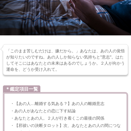
「このまま苦しむだけは、嫌だから。」あなたは、あの人の覚悟
が知りたいのですね。あの人しか知らない気持ちと"意志"。はた
してそこにはあなたとの未来はあるのでしょうか。２人が向かう
運命を、どうか受け入れて。
＊鑑定項目一覧
・【あの人…離婚する気ある？】あの人の離婚意志
・あの人があなたとの恋に下す結論
・あなたとあの人。２人が行き着くこの最後の関係
・【邪祓いの決断タロット】次、あなたとあの人の間につな