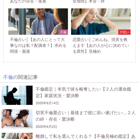
あなたの存在・進展
全感情】本音・終
不倫
片想い
不倫占い│【あの人にとって大
恋愛占い│ごめんね。現実を教
事なのは私？配偶者？】求める
えます【あの人が心に決めてい
関係・最後
る異性】見極め
不倫
の関連記事
不倫鑑定｜本気で彼を略奪したい【２人の運命鑑
定】家庭状況・愛決断
2025年6月14日
切実不倫愛占い｜最後まで彼に添い遂げたい…２人
の絆・存在・愛決断
2025年6月2日
離婚して私を選んでくれる？【不倫見極め鑑定】あ