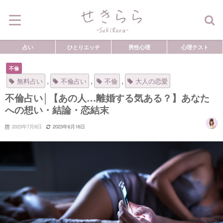
占い
ひとりエッチ
男性心理
心理テスト
不倫
,
,
,
無料占い
不倫占い
不倫
大人の恋愛
不倫占い│【あの人…離婚する気ある？】あなた
への想い・結論・恋結末
2023年7月8日
2023年6月16日