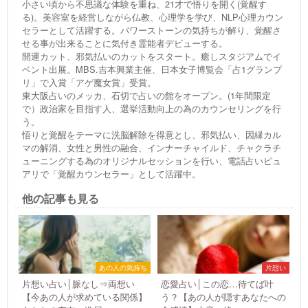
小さい頃から不思議な体験を重ね、21才で悟りを開く(覚醒す
る)。美容室を経営しながら仏教、心理学を学び、NLP心理カウン
セラーとして活躍する。パワーストーンの気持ちが解り、覚醒さ
せる事が出来ることに気付き霊能者デビューする。
開運カット、邪気払いのカットをスタート。癒しスタジアムでイ
ベント出展。MBS.吉本興業主催、日本女子博覧会「占1グランプ
リ」で入賞「アゲ魔女賞」受賞。
東大阪占いのメッカ、石切で占いの館をオープン。(1年間限定
で）政治家を目指す人、選挙活動向上の為のカウンセリングを行
う。
悟りと覚醒をテーマに洗脳解除を得意とし、邪気払い、因縁カル
マの解消、女性と男性の融合、インナーチャイルド、チャクラチ
ューニングする為のオリジナルセッションを行い、電話占いピュ
アリで「覚醒カウンセラー」として活躍中。
他の記事も見る
あの人の気持ち
片想い
片想い占い│脈なし⇒両想い
恋愛占い│この恋…待てば叶
【今あの人が求めている関係】
う？【あの人が隠すあなたへの