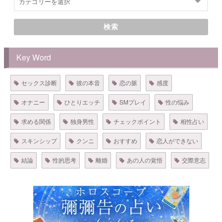
検索
Key Word
セックス診断
彼の本音
恋の脈
感度
オナニー
ひとりエッチ
SMプレイ
性の悩み
求める関係
独身男性
チェックポイント
相性占い
スキンシップ
クンニ
おすすめ
恋人ができない
結論
性的思考
離婚
あの人の覚悟
交際意志