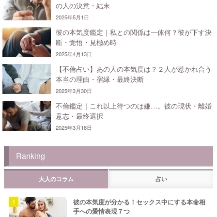
の人の決意・結末
2025年5月1日
彼の本気度鑑定｜私との関係は一体何？彼が下す決
断・覚悟・見極め時
2025年4月13日
【不倫占い】あの人の本気度は？２人が惹かれ合う
本当の理由・宿縁・最終決断
2025年3月30日
不倫鑑定｜これ以上待つのは嫌…。彼の現状・離婚
意志・最終選択
2025年3月18日
Ranking
大人のコラム
占い
彼の本気度が分かる！セックス中にする本命相
手への愛情表現７つ