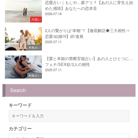
恋愛占い｜もしや…脈アリ？【あの人に芽生え始
めた感情】あなたへの恋本音
2026.07.16
片想い
2人の繋がりは“本物”？【徹底解読◆三大相性⇒
恋愛/結婚/H】絆/進展
2025.07.11
本格占い
【愛と本能の禁断官能占い】あの人とひとつに…
フェチ/SEX欲/2人の相性
2025.07.11
本格占い
Search
キーワード
カテゴリー