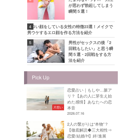
が思わず勃起してしまう
瞬間５選！
エロい顔をしている女性の特徴23選！メイクで
男ウケするエロ顔を作る方法を紹介
男性がセックスの後「2
回戦もしたい」と思う瞬
間５選・2回戦をする方
法を紹介
Pick Up
恋愛占い｜もしや…脈ア
リ？【あの人に芽生え始
めた感情】あなたへの恋
本音
片想い
2026.07.16
2人の繋がりは“本物”？
【徹底解読◆三大相性⇒
恋愛/結婚/H】絆/進展