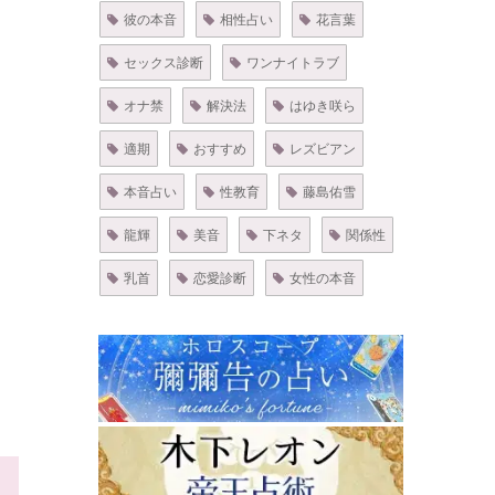
彼の本音
相性占い
花言葉
セックス診断
ワンナイトラブ
オナ禁
解決法
はゆき咲ら
適期
おすすめ
レズビアン
本音占い
性教育
藤島佑雪
龍輝
美音
下ネタ
関係性
乳首
恋愛診断
女性の本音