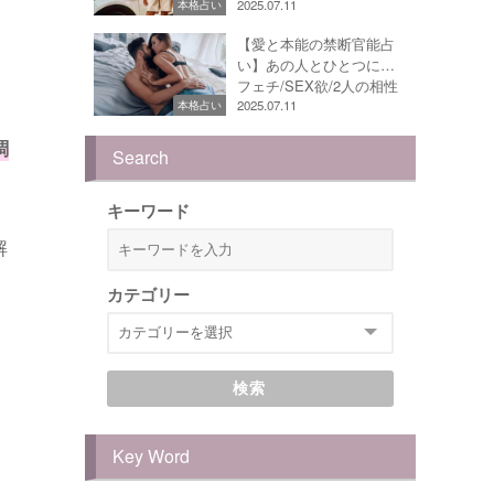
2025.07.11
本格占い
【愛と本能の禁断官能占
い】あの人とひとつに…
フェチ/SEX欲/2人の相性
2025.07.11
本格占い
調
Search
キーワード
解
カテゴリー
検索
Key Word