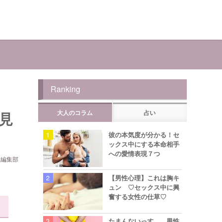
Ranking
見
大人のコラム
占い
彼の本気度が分かる！セ
ックス中にする本命相手
への愛情表現７つ
ら編集部
【男性心理】これは胸キ
ュン ♡セックス中に興
奮する女性の仕草♡
たまんないっす… 男性