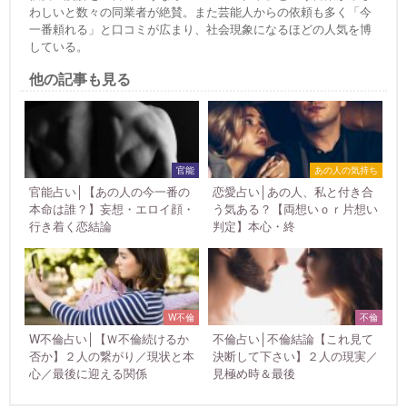
わしいと数々の同業者が絶賛。また芸能人からの依頼も多く「今
一番頼れる」と口コミが広まり、社会現象になるほどの人気を博
している。
他の記事も見る
官能
あの人の気持ち
官能占い│【あの人の今一番の
恋愛占い│あの人、私と付き合
本命は誰？】妄想・エロイ顔・
う気ある？【両想いｏｒ片想い
行き着く恋結論
判定】本心・終
W不倫
不倫
W不倫占い│【Ｗ不倫続けるか
不倫占い│不倫結論【これ見て
否か】２人の繋がり／現状と本
決断して下さい】２人の現実／
心／最後に迎える関係
見極め時＆最後