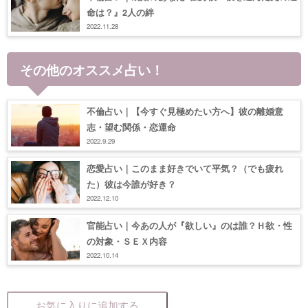
命は？』2人の絆
2022.11.28
その他のオススメ占い！
不倫占い｜【今すぐ見極めたい方へ】彼の離婚意
志・望む関係・恋運命
2022.9.29
恋愛占い｜このまま好きでいて平気？（でも疲れ
た）彼は今誰が好き？
2022.12.10
官能占い｜今あの人が『欲しい』のは誰？Ｈ欲・性
の対象・ＳＥＸ内容
2022.10.14
お気に入りに追加する