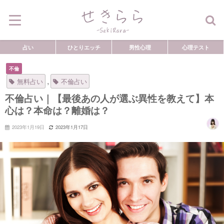
占い
ひとりエッチ
男性心理
心理テスト
不倫
,
無料占い
不倫占い
不倫占い｜【最後あの人が選ぶ異性を教えて】本
心は？本命は？離婚は？
2023年1月19日
2023年1月17日