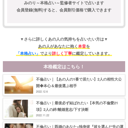
みのり～本格占い～監修者サイトで占います
会員登録(無料)すると、会員割引価格で購入できます
▼さらに詳しくあの人の気持ちを占いたい方は▼
あの人があなたに抱く
本音
を
「本格占い」
でより
詳しく丁寧
に鑑定していきます。
本格鑑定はこちら！
不倫占い｜【あの人の1番で居たい】2人の相性大公
開◆本心＆最後選ぶ相手
2022.12.6
不倫占い｜最後必ず結ばれたい【本気の不倫愛21
項】2人の絆/離婚意志/下す決断
2022.11.22
不倫占い｜既婚のあなた×独身彼『彼を選んだ先の運