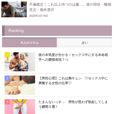
不倫鑑定｜これ以上待つのは嫌…。彼の現状・離婚
意志・最終選択
2025年3月18日
Ranking
大人のコラム
占い
彼の本気度が分かる！セックス中にする本命相
手への愛情表現７つ
【男性心理】これは胸キュン ♡セックス中に
興奮する女性の仕草♡
たまんないっす… 男性が思わず勃起してしま
う瞬間５選！