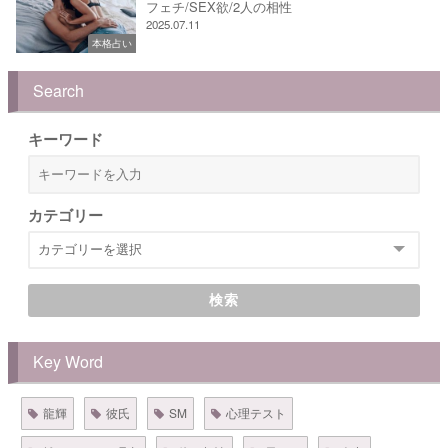
フェチ/SEX欲/2人の相性
2025.07.11
本格占い
Search
キーワード
カテゴリー
検索
Key Word
龍輝
彼氏
SM
心理テスト