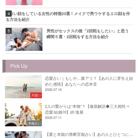
エロい顔をしている女性の特徴23選！メイクで男ウケするエロ顔を作
る方法を紹介
男性がセックスの後「2回戦もしたい」と思う
瞬間５選・2回戦をする方法を紹介
Pick Up
恋愛占い｜もしや…脈アリ？【あの人に芽生え始
めた感情】あなたへの恋本音
2026.07.16
片想い
2人の繋がりは“本物”？【徹底解読◆三大相性⇒
恋愛/結婚/H】絆/進展
2025.07.11
本格占い
【愛と本能の禁断官能占い】あの人とひとつに…