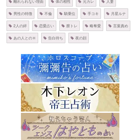
離れられない理由
体の相性
元カレ
人妻
男性の特徴
不倫
騎乗位
手コキ
月星ルナ
2人の絆
恋愛占い
膣トレ
略奪愛
言葉責め
あの人とのＨ
告白待ち
夜の顔