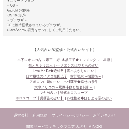
▼スマートフォン
＜OS＞
Android 5.0以降
iOS 10.0以降
＜ブラウザ＞
OSに標準搭載されているブラウザ。
※JavaScriptの設定をオンにしてご利用ください。
【人気占い師監修・公式占いサイト】
木下レオンの占い 帝王占術
水晶玉子◆エレメンタル占星術
視えちゃう芸人 シークエンスはやともの占い
Love Me Do◆絶対数
真木あかりの占い
日本最後のイタコ松田広子
村野弘味～招運術～
アポロン山崎の占い
木村藤子◆幸せの条件
大串ノリコの～紫微斗数と姓名判断～
マヤ暦占い
詳解ホロスコープ
ホロスコープ【彌彌告の占い】
四柱推命◆ほしよみ堂の占い
運営会社
利用規約
プライバシーポリシー
お問い合わせ
関連サービス：テックマニア
みのり-MINORI-