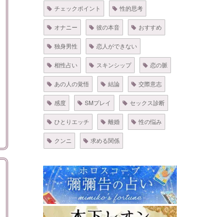
チェックポイント
性的思考
オナニー
彼の本音
おすすめ
独身男性
恋人ができない
相性占い
スキンシップ
恋の脈
あの人の覚悟
結論
交際意志
感度
SMプレイ
セックス診断
ひとりエッチ
離婚
性の悩み
クンニ
求める関係