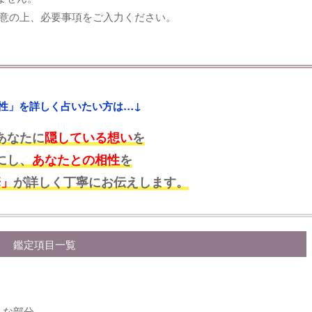
意の上、必要事項をご入力ください。
性」を詳しく占いたい方は…↓
あなたに
隠している想い
を
にし、
あなたとの相性
を
華」
が詳しく丁寧にお伝えします。
鑑定項目一覧
んな部分