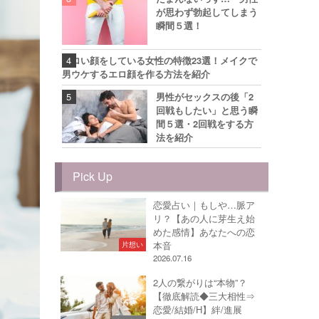
が思わず勃起してしまう
瞬間５選！
エロい顔をしている女性の特徴23選！メイクで
男ウケするエロ顔を作る方法を紹介
男性がセックスの後「2
回戦もしたい」と思う瞬
間５選・2回戦をする方
法を紹介
Pick Up
恋愛占い｜もしや…脈ア
リ？【あの人に芽生え始
めた感情】あなたへの恋
本音
片想い
2026.07.16
2人の繋がりは“本物”？
【徹底解読◆三大相性⇒
恋愛/結婚/H】絆/進展