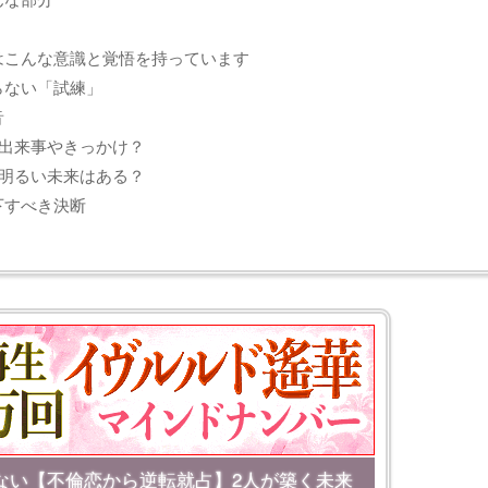
はこんな意識と覚悟を持っています
らない「試練」
音
出来事やきっかけ？
明るい未来はある？
下すべき決断
ない【不倫恋から逆転就占】2人が築く未来