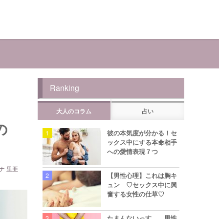
Ranking
大人のコラム
占い
の
彼の本気度が分かる！セ
ックス中にする本命相手
への愛情表現７つ
ナ 里亜
【男性心理】これは胸キ
ュン ♡セックス中に興
奮する女性の仕草♡
たまんないっす… 男性