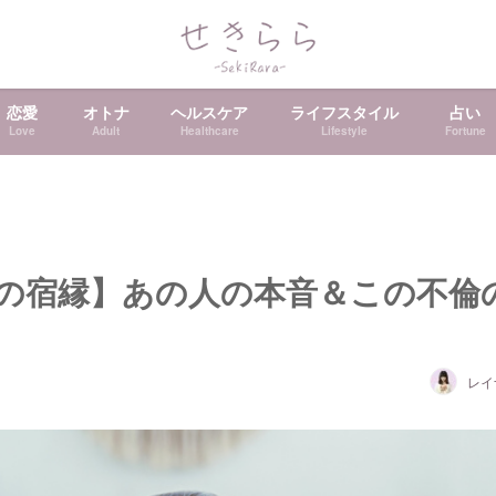
恋愛
オトナ
ヘルスケア
ライフスタイル
占い
Love
Adult
Healthcare
Lifestyle
Fortune
の宿縁】あの人の本音＆この不倫
レイ