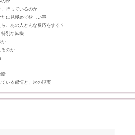
るのか
今、持っているのか
なたに見極めて欲しい事
たら、あの人どんな反応をする？
う特別な転機
のか
えるのか
論
決断
している感情と、次の現実