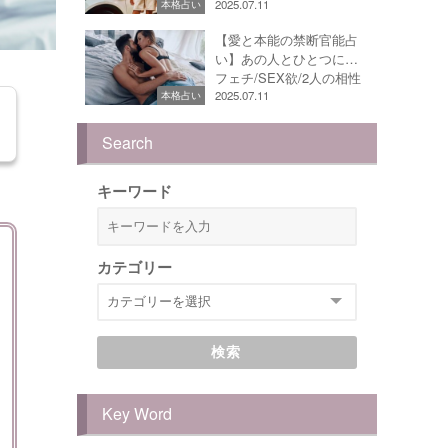
2025.07.11
本格占い
【愛と本能の禁断官能占
い】あの人とひとつに…
フェチ/SEX欲/2人の相性
2025.07.11
本格占い
Search
キーワード
カテゴリー
検索
Key Word