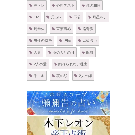
膣トレ
心理テスト
体の相性
SM
元カレ
不倫
月星ルナ
騎乗位
言葉責め
略奪愛
男性の特徴
彼氏
恋愛占い
人妻
あの人とのＨ
龍輝
2人の愛
離れられない理由
手コキ
夜の顔
2人の絆