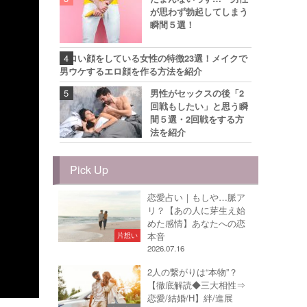
が思わず勃起してしまう
瞬間５選！
エロい顔をしている女性の特徴23選！メイクで
男ウケするエロ顔を作る方法を紹介
男性がセックスの後「2
回戦もしたい」と思う瞬
間５選・2回戦をする方
法を紹介
Pick Up
恋愛占い｜もしや…脈ア
リ？【あの人に芽生え始
めた感情】あなたへの恋
本音
片想い
2026.07.16
2人の繋がりは“本物”？
【徹底解読◆三大相性⇒
恋愛/結婚/H】絆/進展