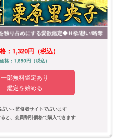
を独り占めにする愛欲鑑定◆Ｈ欲/想い/略奪
格：1,320円（税込）
価格：1,650円（税込）
一部無料鑑定あり
鑑定を始める
格占い～監修者サイトで占います
)すると、会員割引価格で購入できます