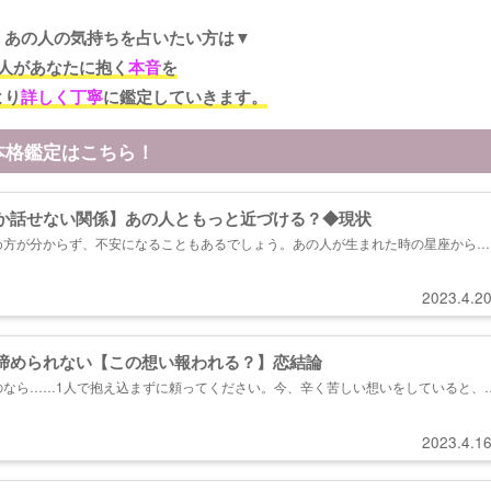
くあの人の気持ちを占いたい方は▼
人があなたに抱く
本音
を
より
詳しく丁寧
に鑑定していきます。
本格鑑定はこちら！
か話せない関係】あの人ともっと近づける？◆現状
め方が分からず、不安になることもあるでしょう。あの人が生まれた時の星座から、
を明らかにすれば、この恋の進め方がハッキリと分かります。...
2023.4.2
諦められない【この想い報われる？】恋結論
のなら……1人で抱え込まずに頼ってください。今、辛く苦しい想いをしていると、
、悪い方へと考えが及んでしまうでしょう。あなたに恋の実情を知っておいてほしい
クして視えたこと、お伝えしていきます。...
2023.4.1