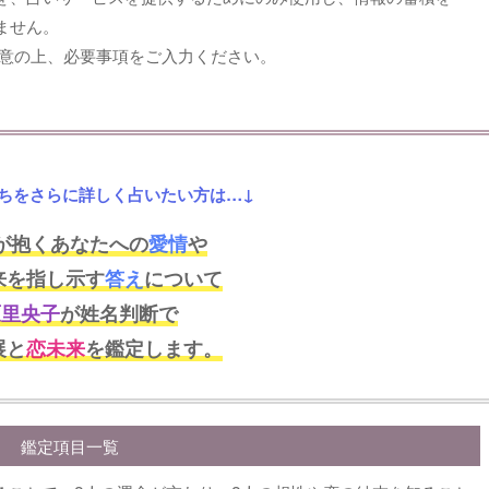
ません。
意の上、必要事項をご入力ください。
ちをさらに詳しく占いたい方は…↓
が抱くあなたへの
愛情
や
来を指し示す
答え
について
原里央子
が姓名判断で
展と
恋未来
を鑑定します。
鑑定項目一覧