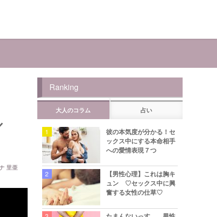
Ranking
大人のコラム
占い
／
彼の本気度が分かる！セ
ックス中にする本命相手
への愛情表現７つ
ナ 里亜
【男性心理】これは胸キ
ュン ♡セックス中に興
奮する女性の仕草♡
たまんないっす… 男性