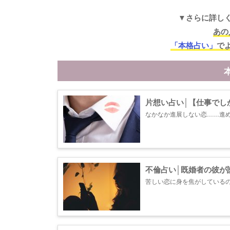
▼さらに詳し
あの
「本格占い」
で
片想い占い│【仕事でし
なかなか進展しない恋……進
あの人の生まれながら持つ性質
不倫占い│既婚者の彼が
苦しい恋に身を焦がしている
のこともきちんと考えられず
から、あの人の生き霊をチェッ