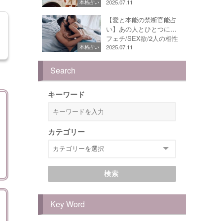
2025.07.11
本格占い
【愛と本能の禁断官能占
い】あの人とひとつに…
フェチ/SEX欲/2人の相性
2025.07.11
本格占い
Search
キーワード
カテゴリー
検索
Key Word