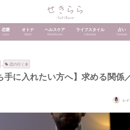
恋愛
オトナ
ヘルスケア
ライフスタイル
占い
Love
Adult
Healthcare
Lifestyle
Fortune
,
恋の行く末
ち手に入れたい方へ】求める関係
レイ