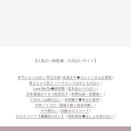
【人気占い師監修・公式占いサイト】
木下レオンの占い 帝王占術
水晶玉子◆エレメンタル占星術
視えちゃう芸人 シークエンスはやともの占い
Love Me Do◆絶対数
真木あかりの占い
日本最後のイタコ松田広子
村野弘味～招運術～
アポロン山崎の占い
木村藤子◆幸せの条件
大串ノリコの～紫微斗数と姓名判断～
マヤ暦占い
詳解ホロスコープ
ホロスコープ【彌彌告の占い】
四柱推命◆ほしよみ堂の占い