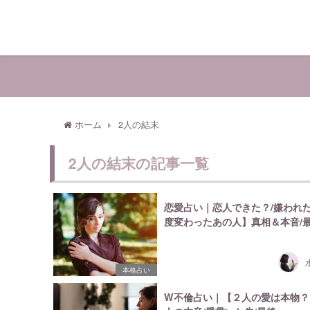
ホーム
2人の結末
2人の結末の記事一覧
恋愛占い｜恋人できた？/嫌われ
度変わったあの人】真相＆本音/
本格占い
W不倫占い｜【２人の愛は本物？