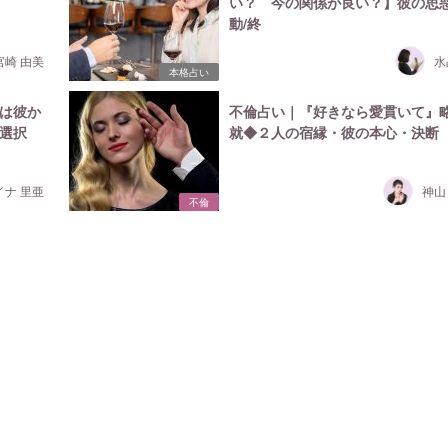
い？ 今の関係が良い？】彼の思惑
動/終
宮崎 由美
水
本格占い
は彼か
不倫占い｜『好きなら愛貫いて』
選択
就◆２人の宿縁・彼の本心・決断
イナ 里亜
神山
不倫