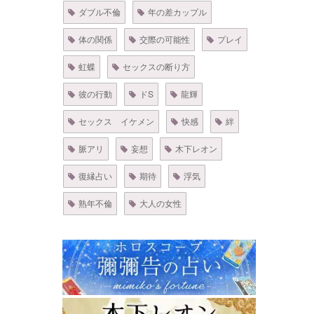
ダブル不倫
年の差カップル
体の関係
交際の可能性
プレイ
虹蝶
セックスの断り方
彼の行動
ドS
龍輝
セックス イケメン
快感
絆
脈アリ
妄想
木下レオン
復縁占い
期待
浮気
熟年不倫
大人の女性