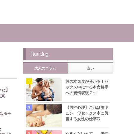
Ranking
大人のコラム
占い
彼の本気度が分かる！セ
ックス中にする本命相手
った】
への愛情表現７つ
未来
【男性心理】これは胸キ
ュン ♡セックス中に興
晶 玉子
奮する女性の仕草♡
た
たまんないっす… 男性