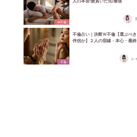
人の本音/愛貫いた先/最後
W不倫
不倫占い｜決断Ｗ不倫【選ぶべき
伴侶か】２人の宿縁・本心・最終
レ
不倫