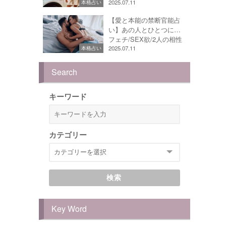
2025.07.11
本格占い
【愛と本能の禁断官能占
い】あの人とひとつに…
フェチ/SEX欲/2人の相性
2025.07.11
本格占い
Search
キーワード
カテゴリー
検索
Key Word