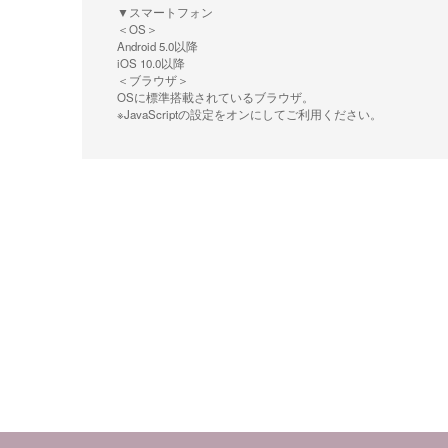
▼スマートフォン
＜OS＞
Android 5.0以降
iOS 10.0以降
＜ブラウザ＞
OSに標準搭載されているブラウザ。
※JavaScriptの設定をオンにしてご利用ください。