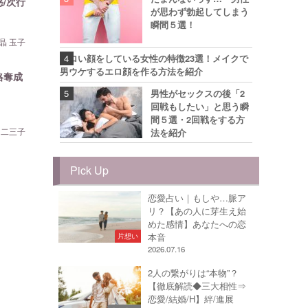
/次行
が思わず勃起してしまう
瞬間５選！
晶 玉子
エロい顔をしている女性の特徴23選！メイクで
男ウケするエロ顔を作る方法を紹介
略奪成
男性がセックスの後「2
回戦もしたい」と思う瞬
間５選・2回戦をする方
 二三子
法を紹介
Pick Up
恋愛占い｜もしや…脈ア
リ？【あの人に芽生え始
めた感情】あなたへの恋
本音
片想い
2026.07.16
2人の繋がりは“本物”？
【徹底解読◆三大相性⇒
恋愛/結婚/H】絆/進展