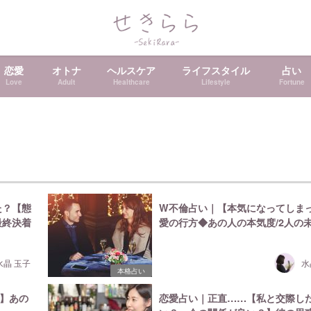
恋愛
オトナ
ヘルスケア
ライフスタイル
占い
Love
Adult
Healthcare
Lifestyle
Fortune
た？【態
W不倫占い｜【本気になってしま
最終決着
愛の行方◆あの人の本気度/2人の
水晶 玉子
水
本格占い
】あの
恋愛占い｜正直……【私と交際し