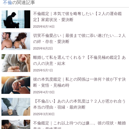
不倫
の関連記事
不倫鑑定｜本気で彼を略奪したい【２人の運命鑑
定】家庭状況・愛決断
2025年6月14日
切実不倫愛占い｜最後まで彼に添い遂げたい…２人
の絆・存在・愛決断
2025年6月2日
離婚して私を選んでくれる？【不倫見極め鑑定】あ
の人の決意・結末
2025年5月1日
彼の本気度鑑定｜私との関係は一体何？彼が下す決
断・覚悟・見極め時
2025年4月13日
【不倫占い】あの人の本気度は？２人が惹かれ合う
本当の理由・宿縁・最終決断
2025年3月30日
不倫鑑定｜これ以上待つのは嫌…。彼の現状・離婚
意志・最終選択