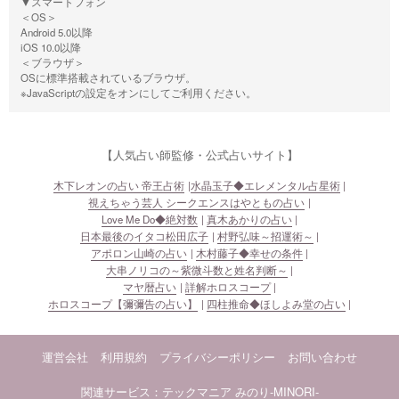
▼スマートフォン
＜OS＞
Android 5.0以降
iOS 10.0以降
＜ブラウザ＞
OSに標準搭載されているブラウザ。
※JavaScriptの設定をオンにしてご利用ください。
【人気占い師監修・公式占いサイト】
木下レオンの占い 帝王占術
水晶玉子◆エレメンタル占星術
視えちゃう芸人 シークエンスはやともの占い
Love Me Do◆絶対数
真木あかりの占い
日本最後のイタコ松田広子
村野弘味～招運術～
アポロン山崎の占い
木村藤子◆幸せの条件
大串ノリコの～紫微斗数と姓名判断～
マヤ暦占い
詳解ホロスコープ
ホロスコープ【彌彌告の占い】
四柱推命◆ほしよみ堂の占い
運営会社
利用規約
プライバシーポリシー
お問い合わせ
関連サービス：テックマニア
みのり-MINORI-