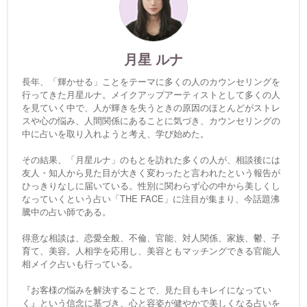
月星 ルナ
長年、「輝かせる」ことをテーマに多くの人のカウンセリングを
行ってきた月星ルナ。メイクアップアーティストとして多くの人
を見ていく中で、人が輝きを失うときの原因のほとんどがストレ
スや心の悩み、人間関係にあることに気づき、カウンセリングの
中に占いを取り入れようと考え、学び始めた。
その結果、「月星ルナ」のもとを訪れた多くの人が、相談後には
友人・知人から見た目が大きく変わったと言われたという報告が
ひっきりなしに届いている。性別に関わらず心の中から美しくし
なっていくという占い「THE FACE」に注目が集まり、今話題沸
騰中の占い師である。
得意な相談は、恋愛全般、不倫、官能、対人関係、家族、鬱、子
育て、美容。人相学を応用し、美容ともマッチングできる官能人
相メイク占いも行っている。
『お客様の悩みを解決することで、見た目もキレイになってい
く』という信念に基づき、心と容姿が健やかで美しくなる占いを