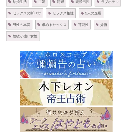
結婚生活
主婦
龍輝
既婚男性
ラブホテル
セックスの断り方
セックス相性
2人の進展
男性の本音
求めるセックス
可能性
覚悟
性欲が強い女性