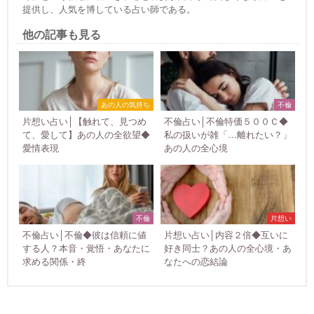
提供し、人気を博している占い師である。
他の記事も見る
あの人の気持ち
不倫
片想い占い│【触れて、見つめ
不倫占い│不倫特価５００Ｃ◆
て、愛して】あの人の全欲望◆
私の扱いが雑「…離れたい？」
愛情表現
あの人の全心境
不倫
片想い
不倫占い│不倫◆彼は信頼に値
片想い占い│内容２倍◆互いに
する人？本音・覚悟・あなたに
好き同士？あの人の全心境・あ
求める関係・終
なたへの恋結論