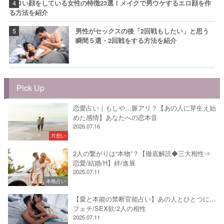
エロい顔をしている女性の特徴23選！メイクで男ウケするエロ顔を作
る方法を紹介
男性がセックスの後「2回戦もしたい」と思う
瞬間５選・2回戦をする方法を紹介
Pick Up
恋愛占い｜もしや…脈アリ？【あの人に芽生え始
めた感情】あなたへの恋本音
2026.07.16
片想い
2人の繋がりは“本物”？【徹底解読◆三大相性⇒
恋愛/結婚/H】絆/進展
2025.07.11
本格占い
【愛と本能の禁断官能占い】あの人とひとつに…
フェチ/SEX欲/2人の相性
2025.07.11