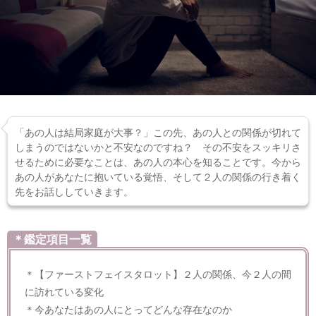
「あの人は結局家庭が大事？」この先、あの人との関係が切れて
しまうのではないかと不安なのですね？ その不安をスッキリさ
せるために必要なことは、あの人の本心を知ることです。今から
あの人があなたに抱いている覚悟、そして２人の関係の行き着く
先をお話ししていきます。
＊鑑定項目一覧
＊【ファーストフェイスタロット】２人の関係、今２人の間
に訪れている変化
＊今あなたはあの人にとってどんな存在なのか