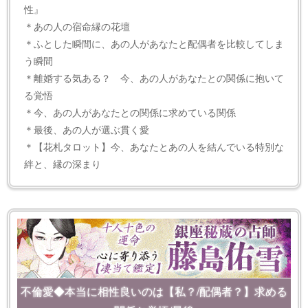
性』
＊あの人の宿命縁の花壇
＊ふとした瞬間に、あの人があなたと配偶者を比較してしま
う瞬間
＊離婚する気ある？ 今、あの人があなたとの関係に抱いて
る覚悟
＊今、あの人があなたとの関係に求めている関係
＊最後、あの人が選ぶ貫く愛
＊【花札タロット】今、あなたとあの人を結んでいる特別な
絆と、縁の深まり
不倫愛◆本当に相性良いのは【私？/配偶者？】求める