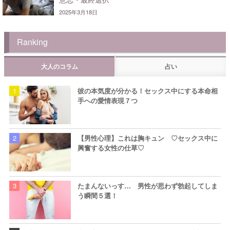
2025年3月18日
Ranking
大人のコラム
占い
彼の本気度が分かる！セックス中にする本命相
手への愛情表現７つ
【男性心理】これは胸キュン ♡セックス中に
興奮する女性の仕草♡
たまんないっす… 男性が思わず勃起してしま
う瞬間５選！