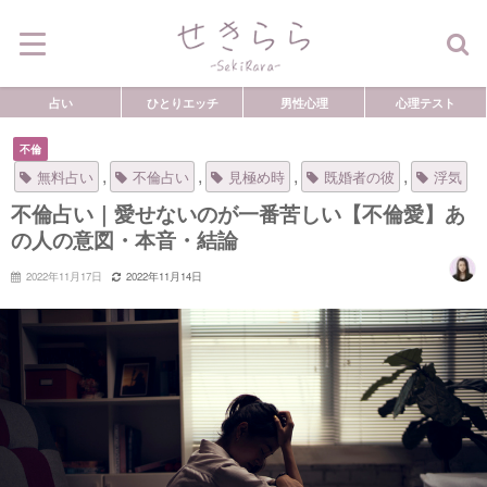
占い
ひとりエッチ
男性心理
心理テスト
不倫
,
,
,
,
無料占い
不倫占い
見極め時
既婚者の彼
浮気
不倫占い｜愛せないのが一番苦しい【不倫愛】あ
の人の意図・本音・結論
2022年11月17日
2022年11月14日