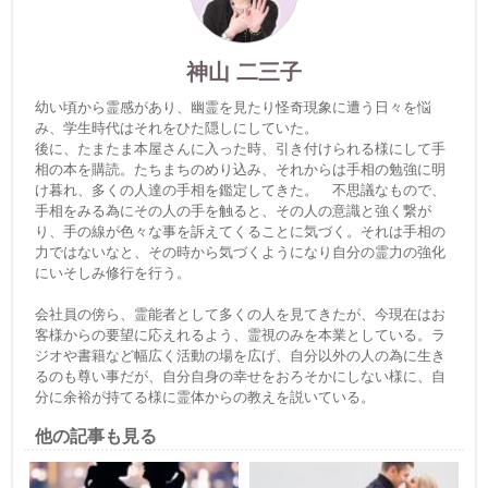
神山 二三子
幼い頃から霊感があり、幽霊を見たり怪奇現象に遭う日々を悩
み、学生時代はそれをひた隠しにしていた。
後に、たまたま本屋さんに入った時、引き付けられる様にして手
相の本を購読。たちまちのめり込み、それからは手相の勉強に明
け暮れ、多くの人達の手相を鑑定してきた。 不思議なもので、
手相をみる為にその人の手を触ると、その人の意識と強く繋が
り、手の線が色々な事を訴えてくることに気づく。それは手相の
力ではないなと、その時から気づくようになり自分の霊力の強化
にいそしみ修行を行う。
会社員の傍ら、霊能者として多くの人を見てきたが、今現在はお
客様からの要望に応えれるよう、霊視のみを本業としている。ラ
ジオや書籍など幅広く活動の場を広げ、自分以外の人の為に生き
るのも尊い事だが、自分自身の幸せをおろそかにしない様に、自
分に余裕が持てる様に霊体からの教えを説いている。
他の記事も見る