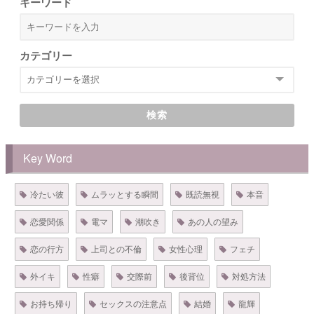
キーワード
カテゴリー
検索
Key Word
冷たい彼
ムラッとする瞬間
既読無視
本音
恋愛関係
電マ
潮吹き
あの人の望み
恋の行方
上司との不倫
女性心理
フェチ
外イキ
性癖
交際前
後背位
対処方法
お持ち帰り
セックスの注意点
結婚
龍輝