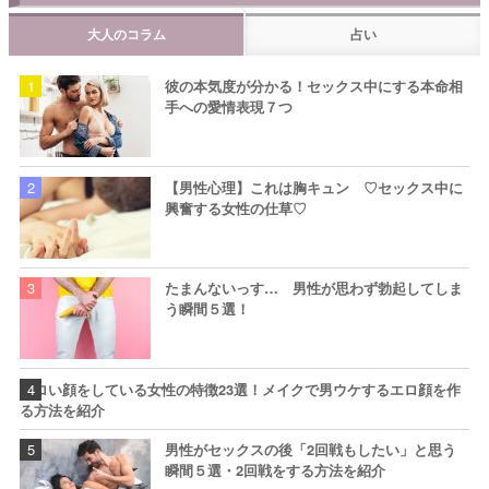
大人のコラム
占い
彼の本気度が分かる！セックス中にする本命相
手への愛情表現７つ
【男性心理】これは胸キュン ♡セックス中に
興奮する女性の仕草♡
たまんないっす… 男性が思わず勃起してしま
う瞬間５選！
エロい顔をしている女性の特徴23選！メイクで男ウケするエロ顔を作
る方法を紹介
男性がセックスの後「2回戦もしたい」と思う
瞬間５選・2回戦をする方法を紹介