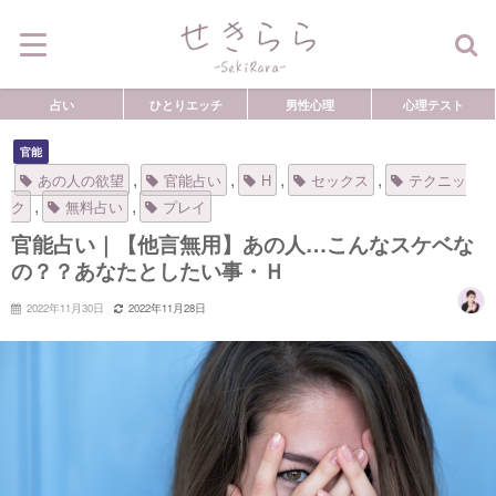
占い
ひとりエッチ
男性心理
心理テスト
官能
,
,
,
,
あの人の欲望
官能占い
H
セックス
テクニッ
,
,
ク
無料占い
プレイ
官能占い｜【他言無用】あの人…こんなスケベな
の？？あなたとしたい事・Ｈ
2022年11月30日
2022年11月28日