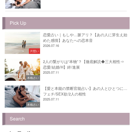
Pick Up
恋愛占い｜もしや…脈アリ？【あの人に芽生え始
めた感情】あなたへの恋本音
2026.07.16
片想い
2人の繋がりは“本物”？【徹底解読◆三大相性⇒
恋愛/結婚/H】絆/進展
2025.07.11
本格占い
【愛と本能の禁断官能占い】あの人とひとつに…
フェチ/SEX欲/2人の相性
2025.07.11
本格占い
Search