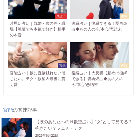
片想い
復縁
片思い占い｜既婚・歳の差・職
復縁占い｜復縁できる！愛再燃
場【脈薄でも本気で好き】相手
占◆あの人の今/本心/恋結末
の本音
官能
復縁
官能占い｜彼に直接触れたい感
復縁占い｜大反響【頼めば復縁
じたい。テク・欲望＆最後に貫
できる】愛再燃占◆あの人の
く愛
今/本心/恋結末
官能
の関連記事
【彼のあなたへのＨ欲望占い】“女”として見てる？
抱きたい？フェチ・テク
2025年6月22日