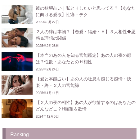
彼の欲望占い｜私とＨしたいと思ってる？【あなた
に向ける愛欲】性癖・テク
2025年5月27日
２人の絆は本物？【恋愛・結婚・Ｈ】３大相性◆思
惑＆理想の関係
2025年2月28日
【本当のあの人を知る官能鑑定】あの人の夜の顔
は？性欲・あなたとのＨ相性
2025年2月24日
【愛と本能占い】あの人の吐息も感じる感情・快
楽・終・２人の官能禄
2025年1月11日
【２人の夜の相性】あの人が欲情するのはあなたの
どんなどこ？H願望＆欲情
2024年12月5日
Ranking