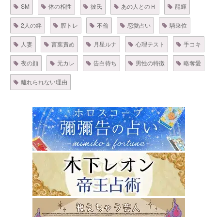
SM
体の相性
彼氏
あの人とのＨ
龍輝
2人の絆
膣トレ
不倫
恋愛占い
騎乗位
人妻
言葉責め
月星ルナ
心理テスト
手コキ
夜の顔
元カレ
告白待ち
男性の特徴
略奪愛
離れられない理由