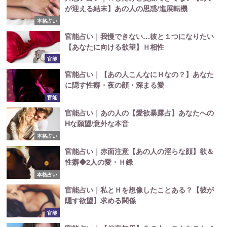
が迎える結末】あの人の思惑/進展転機
本格占い
官能占い｜我慢できない…彼と１つになりたい
【あなたに向ける欲望】Ｈ相性
官能
官能占い｜【あの人こんなにＨなの？】あなた
に隠す性癖・夜の顔・深まる愛
官能
官能占い｜あの人の【愛欲暴露占】あなたへの
Hな願望/意外な本音
本格占い
官能占い｜赤面注意【あの人の淫らな顔】欲＆
性癖◆2人の愛・Ｈ録
本格占い
官能占い｜私とＨを想像したことある？【彼が
隠す欲望】求める関係
官能