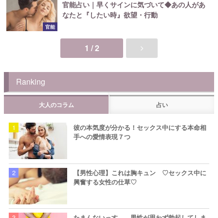
官能占い｜早くサインに気づいて◆あの人があ
なたと『したい時』欲望・行動
官能
1 / 2
Ranking
大人のコラム
占い
彼の本気度が分かる！セックス中にする本命相
手への愛情表現７つ
【男性心理】これは胸キュン ♡セックス中に
興奮する女性の仕草♡
たまんないっす… 男性が思わず勃起してしま