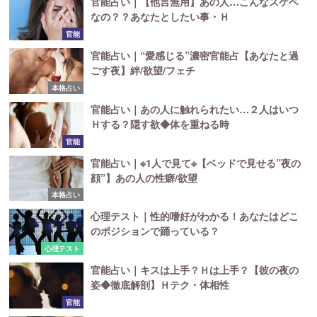
官能占い｜【他言無用】あの人…こんなスケベ
なの？？あなたとしたい事・Ｈ
官能
官能占い｜“愛感じる”濃密官能占【あなたと過
ごす夜】絆/欲望/フェチ
本格占い
官能占い｜あの人に触れられたい…２人はいつ
Ｈする？隠す欲◆体を重ねる時
官能
官能占い｜※1人で見て※【ベッドで見せる”夜の
顔”】あの人の性癖/欲望
本格占い
心理テスト｜性的嗜好がわかる！あなたはどこ
のポジションで踊っている？
心理テスト
官能占い｜キスは上手？Ｈは上手？【彼の夜の
姿◆徹底解剖】Ｈテク・体相性
官能