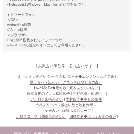
※NetscapeはWindows、Macintosh共に非対応です。
▼スマートフォン
＜OS＞
Android 5.0以降
iOS 10.0以降
＜ブラウザ＞
OSに標準搭載されているブラウザ。
※JavaScriptの設定をオンにしてご利用ください。
【人気占い師監修・公式占いサイト】
木下レオンの占い 帝王占術
水晶玉子◆エレメンタル占星術
視えちゃう芸人 シークエンスはやともの占い
Love Me Do◆絶対数
真木あかりの占い
日本最後のイタコ松田広子
村野弘味～招運術～
アポロン山崎の占い
木村藤子◆幸せの条件
大串ノリコの～紫微斗数と姓名判断～
マヤ暦占い
詳解ホロスコープ
ホロスコープ【彌彌告の占い】
四柱推命◆ほしよみ堂の占い
運営会社
利用規約
プライバシーポリシー
お問い合わせ