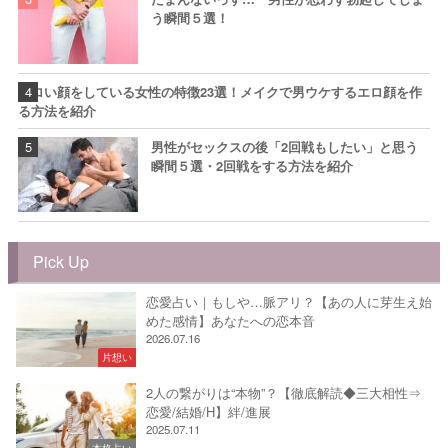
う瞬間５選！
エロい顔をしている女性の特徴23選！メイクで男ウケするエロ顔を作
る方法を紹介
男性がセックスの後「2回戦もしたい」と思う
瞬間５選・2回戦をする方法を紹介
Pick Up
恋愛占い｜もしや…脈アリ？【あの人に芽生え始
めた感情】あなたへの恋本音
2026.07.16
片想い
2人の繋がりは“本物”？【徹底解読◆三大相性⇒
恋愛/結婚/H】絆/進展
2025.07.11
本格占い