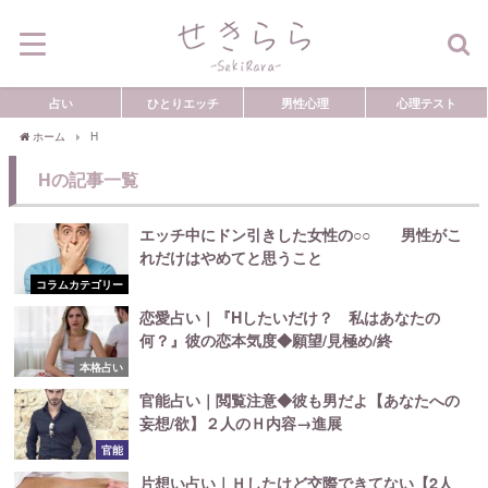
占い
ひとりエッチ
男性心理
心理テスト
ホーム
H
Hの記事一覧
エッチ中にドン引きした女性の○○ 男性がこ
れだけはやめてと思うこと
コラムカテゴリー
恋愛占い｜『Hしたいだけ？ 私はあなたの
何？』彼の恋本気度◆願望/見極め/終
本格占い
官能占い｜閲覧注意◆彼も男だよ【あなたへの
妄想/欲】２人のＨ内容→進展
官能
片想い占い｜Ｈしたけど交際できてない【2人