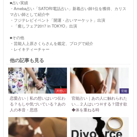
■占い実績
・Ameba占い「SATORI電話占い」新着占い師1位を獲得、カリス
マ占い師として紹介中
・フジテレビイベント「開運・占いマーケット」出演
・「癒しフェア2017 in TOKYO」出演
■その他
・芸能人上原さくらさんを鑑定、ブログで紹介
・レイキティーチャー
他の記事も見る
片想い
官能
恋愛占い｜私の想いはいつ伝わ
官能占い｜あの人に触れられた
る？もしや気づいている？あの
い…２人はいつＨする？隠す欲
人の本音・思惑
◆体を重ねる時