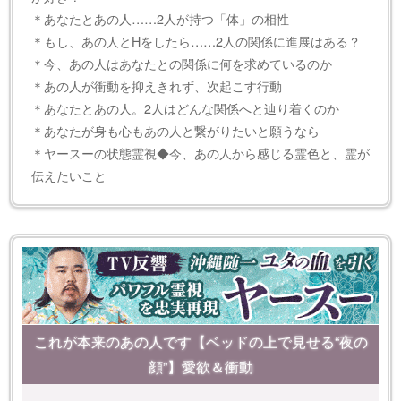
＊あなたとあの人……2人が持つ「体」の相性
＊もし、あの人とHをしたら……2人の関係に進展はある？
＊今、あの人はあなたとの関係に何を求めているのか
＊あの人が衝動を抑えきれず、次起こす行動
＊あなたとあの人。2人はどんな関係へと辿り着くのか
＊あなたが身も心もあの人と繋がりたいと願うなら
＊ヤースーの状態霊視◆今、あの人から感じる霊色と、霊が
伝えたいこと
これが本来のあの人です【ベッドの上で見せる“夜の
顔”】愛欲＆衝動