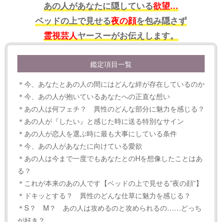
あの人があなたに隠している
欲望…
ベッドの上で見せる
夜の顔
を包み隠さず
霊視芸人
ヤースーがお伝えします。
鑑定項目一覧
＊今、あなたとあの人の間にはどんな絆が存在しているのか
＊今、あの人が抱いているあなたへの正直な想い
＊あの人は何フェチ？ 異性のどんな部分に魅力を感じる？
＊あの人が『したい』と感じた時に送る特別なサイン
＊あの人が恋人を選ぶ時に最も大事にしている条件
＊今、あの人があなたに向けている愛欲
＊あの人は今まで一度でもあなたとのHを想像したことはあ
る？
＊これが本来のあの人です【ベッドの上で見せる”夜の顔”】
＊ドキッとする？ 異性のどんな仕草に魅力を感じる？
＊S？ M？ あの人は攻めるのと攻められるの……どっち
が好き？