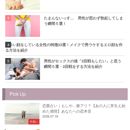
たまんないっす… 男性が思わず勃起してしま
う瞬間５選！
エロい顔をしている女性の特徴23選！メイクで男ウケするエロ顔を作
る方法を紹介
男性がセックスの後「2回戦もしたい」と思う
瞬間５選・2回戦をする方法を紹介
Pick Up
恋愛占い｜もしや…脈アリ？【あの人に芽生え始
めた感情】あなたへの恋本音
2026.07.16
片想い