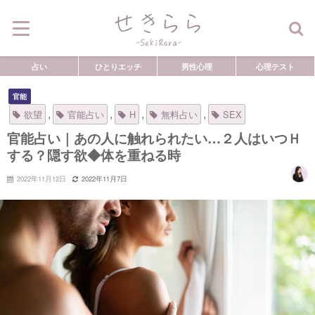
占い
ひとりエッチ
男性心理
心理テスト
官能
,
,
,
,
欲望
官能占い
H
無料占い
SEX
官能占い｜あの人に触れられたい…２人はいつＨ
する？隠す欲◆体を重ねる時
2022年11月12日
2022年11月7日