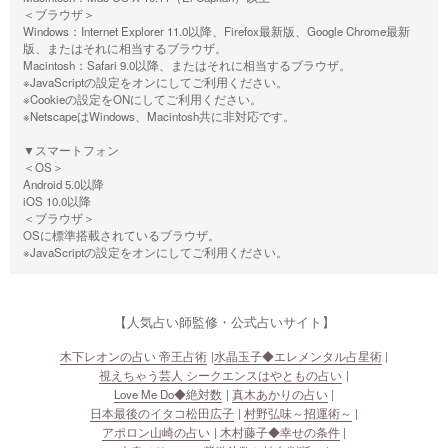
＜ブラウザ＞
Windows：Internet Explorer 11.0以降、Firefox最新版、Google Chrome最新
版、またはそれに相当するブラウザ。
Macintosh：Safari 9.0以降、またはそれに相当するブラウザ。
※JavaScriptの設定をオンにしてご利用ください。
※Cookieの設定をONにしてご利用ください。
※NetscapeはWindows、Macintosh共に非対応です。
▼スマートフォン
＜OS＞
Android 5.0以降
iOS 10.0以降
＜ブラウザ＞
OSに標準搭載されているブラウザ。
※JavaScriptの設定をオンにしてご利用ください。
【人気占い師監修・公式占いサイト】
木下レオンの占い 帝王占術
水晶玉子◆エレメンタル占星術
視えちゃう芸人 シークエンスはやともの占い
Love Me Do◆絶対数
真木あかりの占い
日本最後のイタコ松田広子
村野弘味～招運術～
アポロン山崎の占い
木村藤子◆幸せの条件