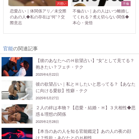
片想い
不倫
恋愛占い｜体関係アリ／未交際
不倫占い｜あの人はいつ離婚し
のあの人◆私の存在は”何”？交
てくれる？煮え切らない関係◆
際意志
本心・覚悟
官能
の関連記事
【彼のあなたへのＨ欲望占い】“女”として見てる？
抱きたい？フェチ・テク
2025年6月22日
彼の欲望占い｜私とＨしたいと思ってる？【あなた
に向ける愛欲】性癖・テク
2025年5月27日
２人の絆は本物？【恋愛・結婚・Ｈ】３大相性◆思
惑＆理想の関係
2025年2月28日
【本当のあの人を知る官能鑑定】あの人の夜の顔
は？性欲・あなたとのＨ相性