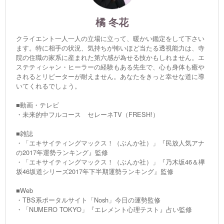
橘 冬花
クライエント一人一人の立場に立って、暖かい鑑定をして下さい
ます。特に相手の状況、気持ちが怖いほど当たる透視能力は、寺
院の住職の家系に産まれた第六感が為せる技かもしれません。エ
ステティシャン・ヒーラーの経験もある先生で、心も身体も癒や
されるとリピーターが耐えません。あなたをきっと幸せな道に導
いてくれるでしょう。
■動画・テレビ
・未来的中フルコース セレーネTV（FRESH!）
■雑誌
・「エキサイティングマックス！（ぶんか社）」『民放人気アナ
の2017年運勢ランキング』監修
・「エキサイティングマックス！（ぶんか社）」『乃木坂46＆欅
坂46坂道シリーズ2017年下半期運勢ランキング』監修
■Web
・TBS系ポータルサイト「Nosh」今日の運勢監修
・「NUMERO TOKYO」『エレメント心理テスト』占い監修