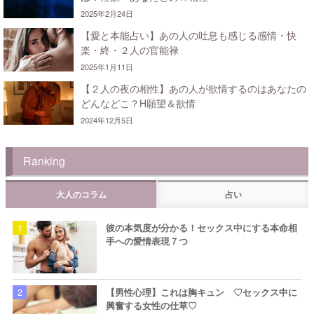
2025年2月24日
【愛と本能占い】あの人の吐息も感じる感情・快
楽・終・２人の官能禄
2025年1月11日
【２人の夜の相性】あの人が欲情するのはあなたの
どんなどこ？H願望＆欲情
2024年12月5日
Ranking
大人のコラム
占い
彼の本気度が分かる！セックス中にする本命相
手への愛情表現７つ
【男性心理】これは胸キュン ♡セックス中に
興奮する女性の仕草♡