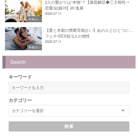
2人の繋がりは“本物”？【徹底解読◆三大相性⇒
恋愛/結婚/H】絆/進展
2025.07.11
本格占い
【愛と本能の禁断官能占い】あの人とひとつに…
フェチ/SEX欲/2人の相性
2025.07.11
本格占い
Search
キーワード
カテゴリー
検索