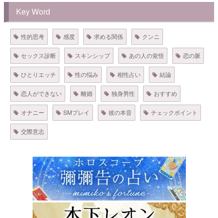
Key Word
性的思考
感度
求める関係
クンニ
セックス診断
スキンシップ
あの人の覚悟
恋の脈
ひとりエッチ
性の悩み
相性占い
結論
恋人ができない
離婚
独身男性
おすすめ
オナニー
SMプレイ
彼の本音
チェックポイント
交際意志