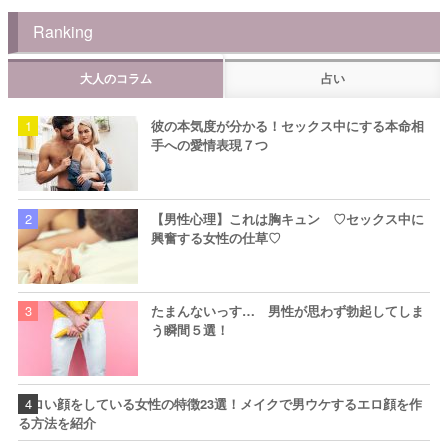
Ranking
大人のコラム
占い
彼の本気度が分かる！セックス中にする本命相
手への愛情表現７つ
【男性心理】これは胸キュン ♡セックス中に
興奮する女性の仕草♡
たまんないっす… 男性が思わず勃起してしま
う瞬間５選！
エロい顔をしている女性の特徴23選！メイクで男ウケするエロ顔を作
る方法を紹介