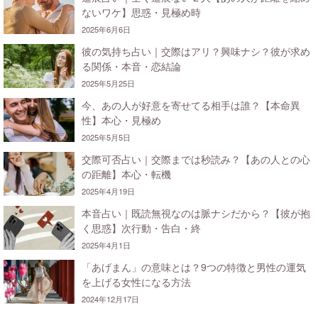
ないワケ】思惑・見極め時
2025年6月6日
彼の気持ち占い｜交際はアリ？興味ナシ？彼が求め
る関係・本音・恋結論
2025年5月25日
今、あの人が好意を寄せてる相手は誰？【本命異
性】本心・見極め
2025年5月5日
交際可否占い｜交際までは秒読み？【あの人との心
の距離】本心・転機
2025年4月19日
本音占い｜既読無視なのは脈ナシだから？【彼が抱
く思惑】次行動・告白・終
2025年4月1日
「あげまん」の意味とは？9つの特徴と男性の運気
を上げる女性になる方法
2024年12月17日