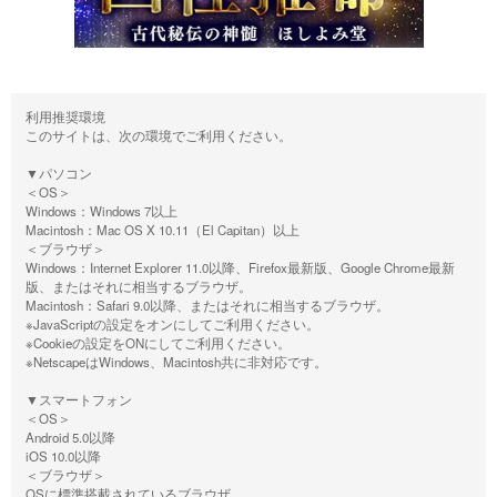
利用推奨環境
このサイトは、次の環境でご利用ください。
▼パソコン
＜OS＞
Windows：Windows 7以上
Macintosh：Mac OS X 10.11（El Capitan）以上
＜ブラウザ＞
Windows：Internet Explorer 11.0以降、Firefox最新版、Google Chrome最新
版、またはそれに相当するブラウザ。
Macintosh：Safari 9.0以降、またはそれに相当するブラウザ。
※JavaScriptの設定をオンにしてご利用ください。
※Cookieの設定をONにしてご利用ください。
※NetscapeはWindows、Macintosh共に非対応です。
▼スマートフォン
＜OS＞
Android 5.0以降
iOS 10.0以降
＜ブラウザ＞
OSに標準搭載されているブラウザ。