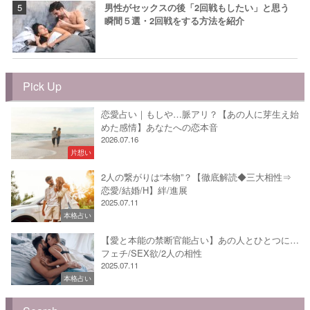
男性がセックスの後「2回戦もしたい」と思う
瞬間５選・2回戦をする方法を紹介
Pick Up
恋愛占い｜もしや…脈アリ？【あの人に芽生え始
めた感情】あなたへの恋本音
2026.07.16
片想い
2人の繋がりは“本物”？【徹底解読◆三大相性⇒
恋愛/結婚/H】絆/進展
2025.07.11
本格占い
【愛と本能の禁断官能占い】あの人とひとつに…
フェチ/SEX欲/2人の相性
2025.07.11
本格占い