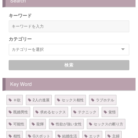
Search
キーワード
カテゴリー
検索
Key Word
Ｈ欲
2人の進展
セックス相性
ラブホテル
既婚男性
求めるセックス
テクニック
覚悟
可能性
龍輝
性欲が強い女性
セックスの断り方
相性
Gスポット
結婚生活
エッチ
主婦