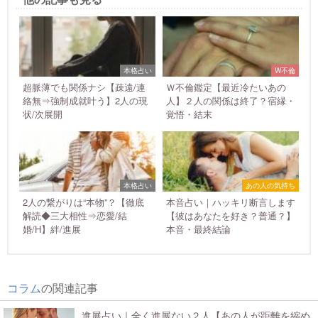
本格占い
W不倫
超脈薄でも関係ナシ【疎遠/連
Ｗ不倫鑑定【最近冷たいあの
絡無⇒強制成就叶う】2人の現
人】２人の関係は終了？宿縁・
状/次展開
覚悟・結末
本格占い
あの人の気持ち
2人の繋がりは“本物”？【徹底
本音占い｜ハッキリ断言します
解読◆三大相性⇒恋愛/結
【彼はあなたを好き？普通？】
婚/H】絆/進展
本音・最終結論
コラム
の関連記事
進展占い｜全く進展ない２人【あの人が距離を縮め