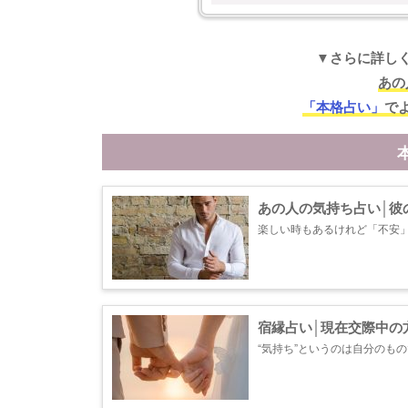
▼さらに詳し
あの
「本格占い」
で
あの人の気持ち占い│彼
楽しい時もあるけれど「不安」
る必要はありません。あなた
進展や行き着く結末が見えてきま
宿縁占い│現在交際中の
“気持ち”というのは自分のも
や戸惑いを含んでより見えな
人の想いに触れ、2人の恋の未