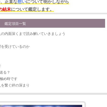
や、正直な
想い
について明かしながら
の結末
について鑑定します。
鑑定項目一覧
人の内面深くまで読み解いていきましょう
響を受けているのか
？
音
送る？
極め時です
人を繋ぐ絆の深まり