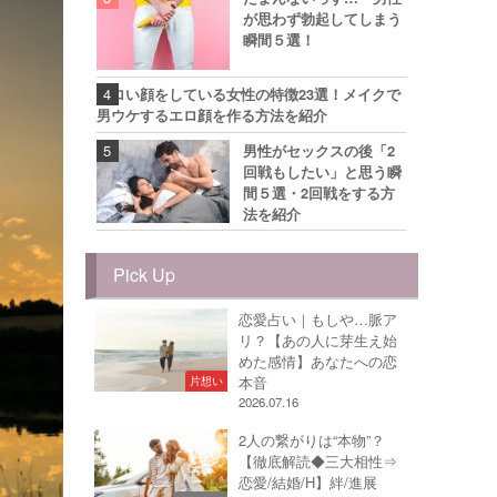
が思わず勃起してしまう
瞬間５選！
エロい顔をしている女性の特徴23選！メイクで
男ウケするエロ顔を作る方法を紹介
男性がセックスの後「2
回戦もしたい」と思う瞬
間５選・2回戦をする方
法を紹介
Pick Up
恋愛占い｜もしや…脈ア
リ？【あの人に芽生え始
めた感情】あなたへの恋
本音
片想い
2026.07.16
2人の繋がりは“本物”？
【徹底解読◆三大相性⇒
恋愛/結婚/H】絆/進展