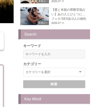
2025.07.11
本格占い
【愛と本能の禁断官能占
い】あの人とひとつに…
フェチ/SEX欲/2人の相性
2025.07.11
本格占い
Search
キーワード
カテゴリー
検索
Key Word