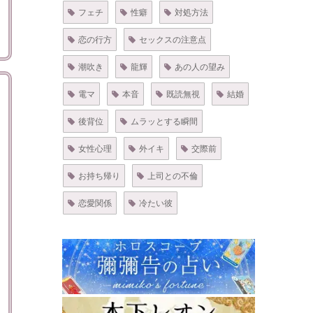
フェチ
性癖
対処方法
恋の行方
セックスの注意点
潮吹き
龍輝
あの人の望み
電マ
本音
既読無視
結婚
後背位
ムラッとする瞬間
女性心理
外イキ
交際前
お持ち帰り
上司との不倫
恋愛関係
冷たい彼