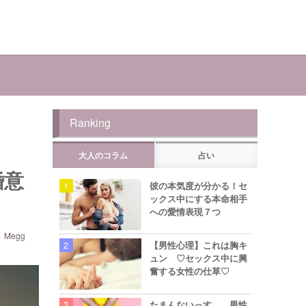
Ranking
大人のコラム
占い
婚意
彼の本気度が分かる！セ
ックス中にする本命相手
への愛情表現７つ
Megg
【男性心理】これは胸キ
ュン ♡セックス中に興
奮する女性の仕草♡
たまんないっす… 男性