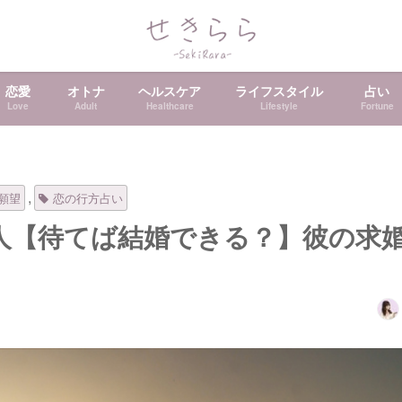
恋愛
オトナ
ヘルスケア
ライフスタイル
占い
Love
Adult
Healthcare
Lifestyle
Fortune
,
願望
恋の行方占い
人【待てば結婚できる？】彼の求