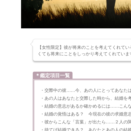
【女性限定】彼が将来のことを考えてくれてい
くても将来にことをしっかり考えてくれていま
＊鑑定項目一覧
・交際中の彼……今、あの人にとってあなた
・あの人はあなたと交際した時から、結婚を
・結婚の意志があるか確かめるには……こん
・結婚の覚悟はある？ 今現在の彼の求婚意
・彼からこんな「言葉」が出たら……２人の
・待てば結婚できる？ あなたとあの人の結