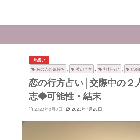
片想い
,
,
,
あの人の気持ち
彼の本音
無料占い
結婚
恋の行方占い│交際中の２
志◆可能性・結末
2023年8月9日
2023年7月20日