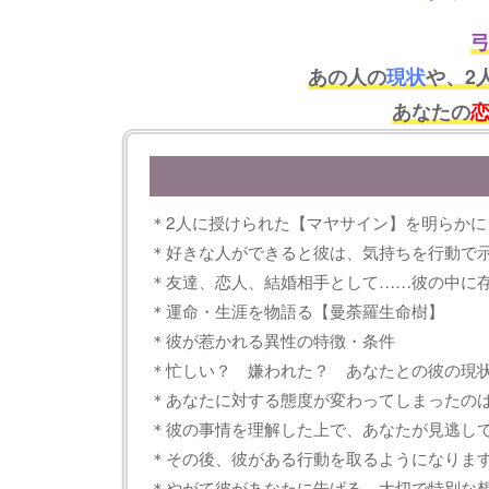
あの人の
現状
や、2
あなたの
＊2人に授けられた【マヤサイン】を明らかに
＊好きな人ができると彼は、気持ちを行動で
＊友達、恋人、結婚相手として……彼の中に
＊運命・生涯を物語る【曼荼羅生命樹】
＊彼が惹かれる異性の特徴・条件
＊忙しい？ 嫌われた？ あなたとの彼の現
＊あなたに対する態度が変わってしまったのは
＊彼の事情を理解した上で、あなたが見逃し
＊その後、彼がある行動を取るようになりま
＊やがて彼があなたに告げる、大切で特別な