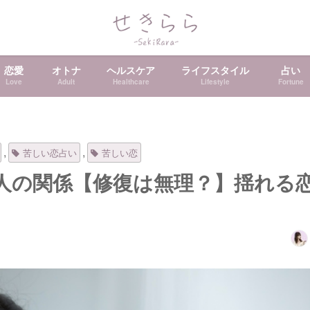
恋愛
オトナ
ヘルスケア
ライフスタイル
占い
Love
Adult
Healthcare
Lifestyle
Fortune
,
,
苦しい恋占い
苦しい恋
人の関係【修復は無理？】揺れる