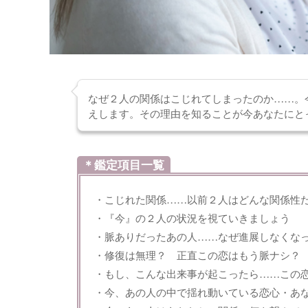
なぜ２人の関係はこじれてしまったのか……。
えします。その理由を知ることが今あなたにと
＊鑑定項目一覧
・こじれた関係……以前２人はどんな関係性
・『今』の２人の状況を視ていきましょう
・脈ありだったあの人……なぜ進展しなくな
・修復は無理？ 正直この恋はもう脈ナシ？
・もし、こんな出来事が起こったら……この
・今、あの人の中で揺れ動いている恋心・あ