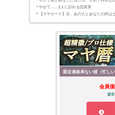
＊やがて……2人に訪れる恋真実
＊【マヤカード】次、あの人とあなたの絆は
最近連絡来ない彼（忙しい
会員価
通常