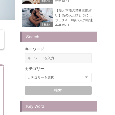
2025.07.11
本格占い
【愛と本能の禁断官能占
い】あの人とひとつに…
フェチ/SEX欲/2人の相性
2025.07.11
本格占い
Search
キーワード
カテゴリー
検索
Key Word