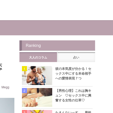
Ranking
大人のコラム
占い
恋
彼の本気度が分かる！セ
ックス中にする本命相手
への愛情表現７つ
Megg
【男性心理】これは胸キ
ュン ♡セックス中に興
奮する女性の仕草♡
たまんないっす… 男性