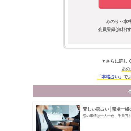
みのり～本
会員登録(無料
▼さらに詳し
あの
「本格占い」
で
苦しい恋占い│職場一緒
恋の事情は十人十色、千差万
うですね。 困難に挫けず、
あなたの恋の行く末を明らかにし