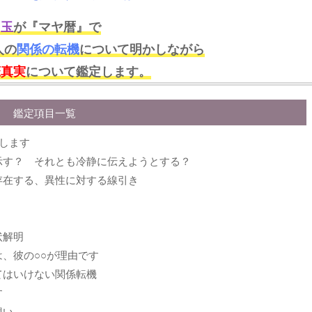
弓玉
が『マヤ暦』で
人の
関係の転機
について明かしながら
恋真実
について鑑定します。
鑑定項目一覧
します
示す？ それとも冷静に伝えようとする？
存在する、異性に対する線引き
状解明
、彼の○○が理由です
てはいけない関係転機
す
想い