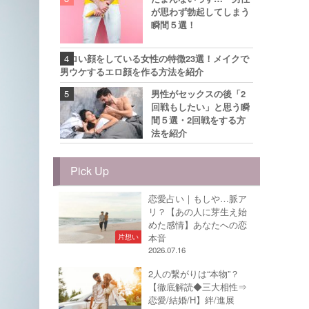
が思わず勃起してしまう
瞬間５選！
エロい顔をしている女性の特徴23選！メイクで
男ウケするエロ顔を作る方法を紹介
男性がセックスの後「2
回戦もしたい」と思う瞬
間５選・2回戦をする方
法を紹介
Pick Up
恋愛占い｜もしや…脈ア
リ？【あの人に芽生え始
めた感情】あなたへの恋
本音
片想い
2026.07.16
2人の繋がりは“本物”？
【徹底解読◆三大相性⇒
恋愛/結婚/H】絆/進展