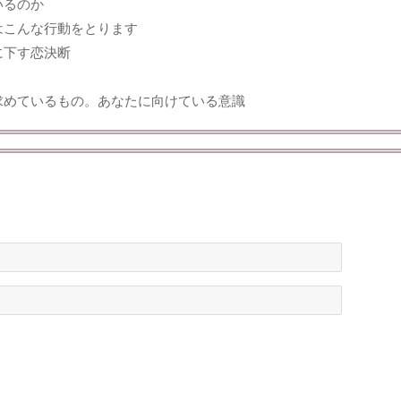
いるのか
はこんな行動をとります
に下す恋決断
求めているもの。あなたに向けている意識