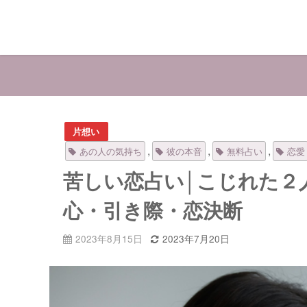
片想い
,
,
,
あの人の気持ち
彼の本音
無料占い
恋愛
苦しい恋占い│こじれた２
心・引き際・恋決断
2023年8月15日
2023年7月20日