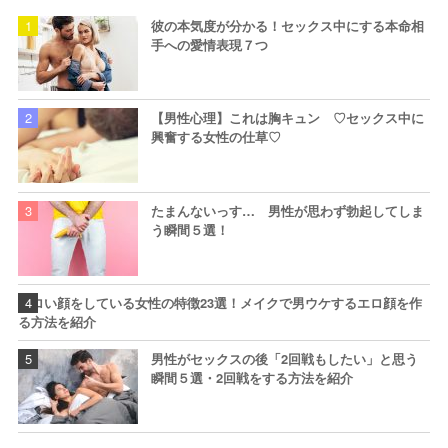
彼の本気度が分かる！セックス中にする本命相
手への愛情表現７つ
【男性心理】これは胸キュン ♡セックス中に
興奮する女性の仕草♡
たまんないっす… 男性が思わず勃起してしま
う瞬間５選！
エロい顔をしている女性の特徴23選！メイクで男ウケするエロ顔を作
る方法を紹介
男性がセックスの後「2回戦もしたい」と思う
瞬間５選・2回戦をする方法を紹介