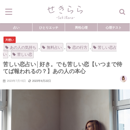
占い
ひとりエッチ
男性心理
心理テスト
片想い
,
,
,
あの人の気持ち
無料占い
恋の行方
苦しい恋占
,
い
苦しい恋
苦しい恋占い│好き。でも苦しい恋【いつまで待
てば報われるの？】あの人の本心
2023年7月15日
2023年6月22日