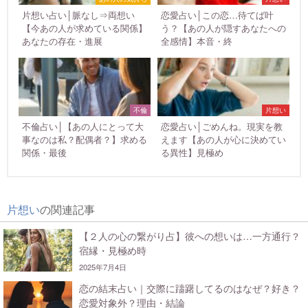
片想い占い│脈なし⇒両想い
恋愛占い│この恋…待てば叶
【今あの人が求めている関係】
う？【あの人が隠すあなたへの
あなたの存在・進展
全感情】本音・終
不倫
片想い
不倫占い│【あの人にとって大
恋愛占い│ごめんね。現実を教
事なのは私？配偶者？】求める
えます【あの人が心に決めてい
関係・最後
る異性】見極め
片想い
の関連記事
【２人の心の繋がり占】彼への想いは…一方通行？
宿縁・見極め時
2025年7月4日
恋の結末占い｜交際に躊躇してるのはなぜ？好き？
恋愛対象外？理由・結論