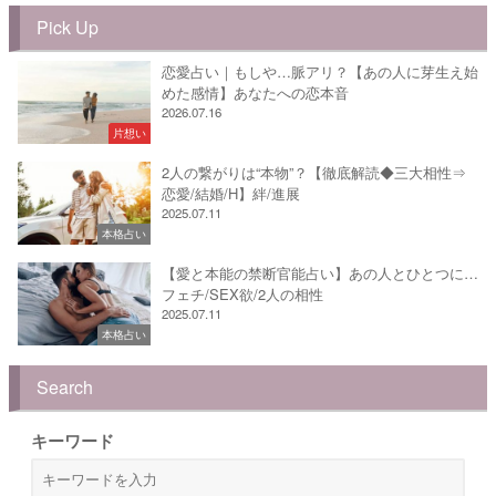
Pick Up
恋愛占い｜もしや…脈アリ？【あの人に芽生え始
めた感情】あなたへの恋本音
2026.07.16
片想い
2人の繋がりは“本物”？【徹底解読◆三大相性⇒
恋愛/結婚/H】絆/進展
2025.07.11
本格占い
【愛と本能の禁断官能占い】あの人とひとつに…
フェチ/SEX欲/2人の相性
2025.07.11
本格占い
Search
キーワード