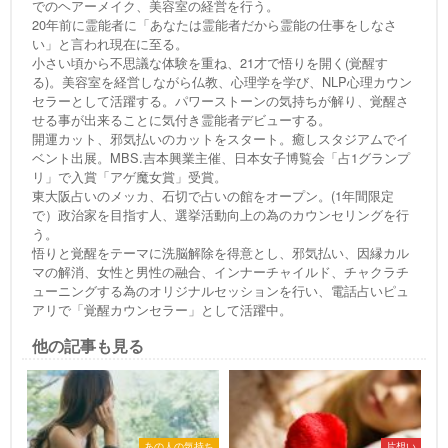
でのヘアーメイク、美容室の経営を行う。
20年前に霊能者に「あなたは霊能者だから霊能の仕事をしなさ
い」と言われ現在に至る。
小さい頃から不思議な体験を重ね、21才で悟りを開く(覚醒す
る)。美容室を経営しながら仏教、心理学を学び、NLP心理カウン
セラーとして活躍する。パワーストーンの気持ちが解り、覚醒さ
せる事が出来ることに気付き霊能者デビューする。
開運カット、邪気払いのカットをスタート。癒しスタジアムでイ
ベント出展。MBS.吉本興業主催、日本女子博覧会「占1グランプ
リ」で入賞「アゲ魔女賞」受賞。
東大阪占いのメッカ、石切で占いの館をオープン。(1年間限定
で）政治家を目指す人、選挙活動向上の為のカウンセリングを行
う。
悟りと覚醒をテーマに洗脳解除を得意とし、邪気払い、因縁カル
マの解消、女性と男性の融合、インナーチャイルド、チャクラチ
ューニングする為のオリジナルセッションを行い、電話占いピュ
アリで「覚醒カウンセラー」として活躍中。
他の記事も見る
あの人の気持ち
片想い