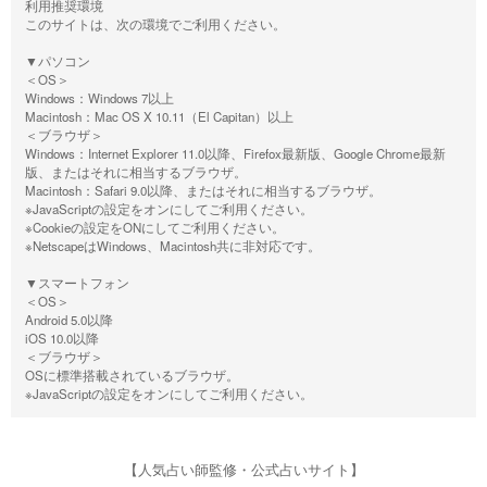
利用推奨環境
このサイトは、次の環境でご利用ください。
▼パソコン
＜OS＞
Windows：Windows 7以上
Macintosh：Mac OS X 10.11（El Capitan）以上
＜ブラウザ＞
Windows：Internet Explorer 11.0以降、Firefox最新版、Google Chrome最新
版、またはそれに相当するブラウザ。
Macintosh：Safari 9.0以降、またはそれに相当するブラウザ。
※JavaScriptの設定をオンにしてご利用ください。
※Cookieの設定をONにしてご利用ください。
※NetscapeはWindows、Macintosh共に非対応です。
▼スマートフォン
＜OS＞
Android 5.0以降
iOS 10.0以降
＜ブラウザ＞
OSに標準搭載されているブラウザ。
※JavaScriptの設定をオンにしてご利用ください。
【人気占い師監修・公式占いサイト】