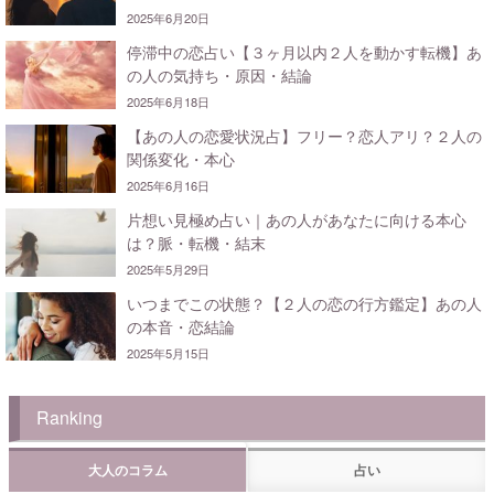
2025年6月20日
停滞中の恋占い【３ヶ月以内２人を動かす転機】あ
の人の気持ち・原因・結論
2025年6月18日
【あの人の恋愛状況占】フリー？恋人アリ？２人の
関係変化・本心
2025年6月16日
片想い見極め占い｜あの人があなたに向ける本心
は？脈・転機・結末
2025年5月29日
いつまでこの状態？【２人の恋の行方鑑定】あの人
の本音・恋結論
2025年5月15日
Ranking
大人のコラム
占い