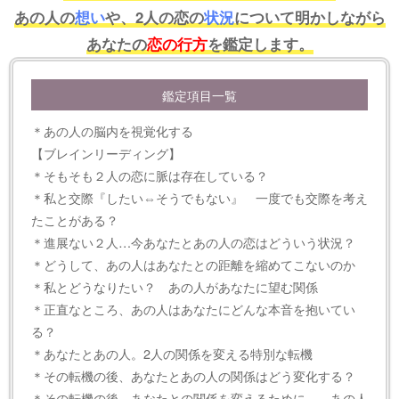
あの人の
想い
や、2人の恋の
状況
について明かしながら
あなたの
恋の行方
を鑑定します。
鑑定項目一覧
＊あの人の脳内を視覚化する
【ブレインリーディング】
＊そもそも２人の恋に脈は存在している？
＊私と交際『したい⇔そうでもない』 一度でも交際を考え
たことがある？
＊進展ない２人…今あなたとあの人の恋はどういう状況？
＊どうして、あの人はあなたとの距離を縮めてこないのか
＊私とどうなりたい？ あの人があなたに望む関係
＊正直なところ、あの人はあなたにどんな本音を抱いてい
る？
＊あなたとあの人。2人の関係を変える特別な転機
＊その転機の後、あなたとあの人の関係はどう変化する？
＊その転機の後、あなたとの関係を変えるために……あの人