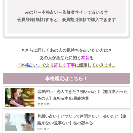
みのり～本格占い～監修者サイトで占います
会員登録(無料)すると、会員割引価格で購入できます
▼さらに詳しくあの人の気持ちを占いたい方は▼
あの人があなたに抱く
本音
を
「本格占い」
でより
詳しく丁寧
に鑑定していきます。
本格鑑定はこちら！
恋愛占い｜恋人できた？/嫌われた？【態度変わった
あの人】真相＆本音/最終決着
2023.3.23
片想い占い｜いつだって声聞きたい、会いたい【連
絡来ない/返事ない】彼の恋本心
2023.3.21