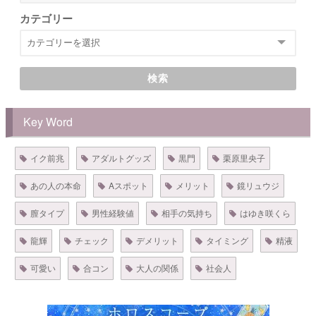
カテゴリー
検索
Key Word
イク前兆
アダルトグッズ
黒門
栗原里央子
あの人の本命
Aスポット
メリット
鏡リュウジ
膣タイプ
男性経験値
相手の気持ち
はゆき咲くら
龍輝
チェック
デメリット
タイミング
精液
可愛い
合コン
大人の関係
社会人