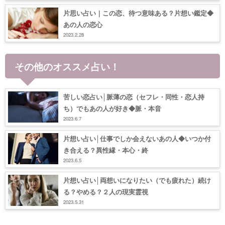
片思い占い｜この恋、待つ意味ある？片想い鑑定◆
あの人の恋心
2023.2.28
その他のオススメ占い！
苦しい恋占い│脈薄の恋（セフレ・同性・恋人持
ち）でもあの人が好き◆脈・本音
2023.6.7
片想い占い│仕事でしか会えないあの人◆いつか付
き合える？異性縁・本心・終
2023.6.5
片想い占い│両想いになりたい（でも疲れた）続け
る？やめる？２人の現実霊視
2023.5.31