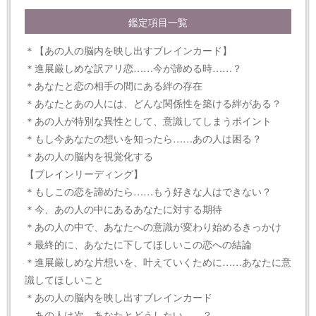
鑑定項目一覧
＊【あの人の脳内を映し出すブレインカード】
＊進展厳しめな訳アリ恋……今が諦める時……？
＊あなたと恋の相手の間にある絆の存在
＊あなたとあの人には、どんな関係性を築ける絆がある？
＊あの人が特別な異性として、意識してしまうポイント
＊もし今あなたの想いを知ったら……あの人は困る？
＊あの人の脳内を視覚化する
【ブレインリーディング】
＊もしこの恋を諦めたら……もう好きな人はできない？
＊今、あの人の中にあるあなたに対する期待
＊あの人の中で、あなたへの意識が変わり始めるきっかけ
＊最終的に、あなたに下してほしいこの恋への結論
＊進展厳しめな片想いを、叶えていくために……あなたに意
識してほしいこと
＊あの人の脳内を映し出すブレインカード
あの人は次、あなたとどうしたい……？