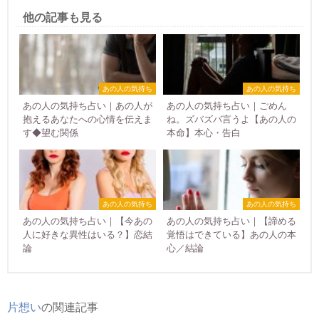
他の記事も見る
あの人の気持ち
あの人の気持ち
あの人の気持ち占い｜あの人が
あの人の気持ち占い｜ごめん
抱えるあなたへの心情を伝えま
ね。ズバズバ言うよ【あの人の
す◆望む関係
本命】本心・告白
あの人の気持ち
あの人の気持ち
あの人の気持ち占い｜【今あの
あの人の気持ち占い｜【諦める
人に好きな異性はいる？】恋結
覚悟はできている】あの人の本
論
心／結論
片想い
の関連記事