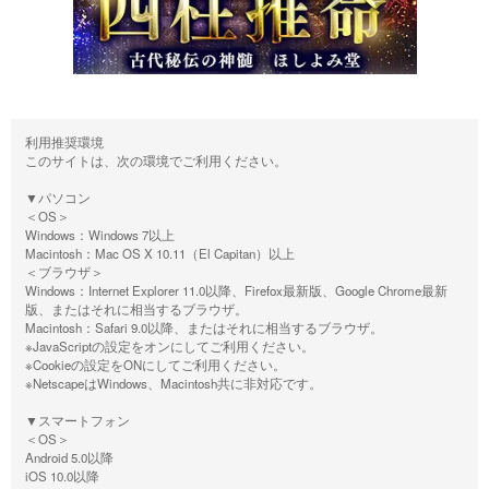
利用推奨環境
このサイトは、次の環境でご利用ください。
▼パソコン
＜OS＞
Windows：Windows 7以上
Macintosh：Mac OS X 10.11（El Capitan）以上
＜ブラウザ＞
Windows：Internet Explorer 11.0以降、Firefox最新版、Google Chrome最新
版、またはそれに相当するブラウザ。
Macintosh：Safari 9.0以降、またはそれに相当するブラウザ。
※JavaScriptの設定をオンにしてご利用ください。
※Cookieの設定をONにしてご利用ください。
※NetscapeはWindows、Macintosh共に非対応です。
▼スマートフォン
＜OS＞
Android 5.0以降
iOS 10.0以降