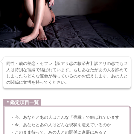
同性・歳の差恋・セフレ【訳アリ恋の救済占】訳アリの恋でも２
人は特別な宿縁で結ばれています。もしあなたがあの人を諦めて
しまったらどんな運命が待っているのかお伝えします。あの人と
の関係に覚悟を持ってください。
＊鑑定項目一覧
・今、あなたとあの人はこんな「宿縁」で結ばれています
・今、あなたとあの人はどんな現状を迎えているのか
・このまま待って、あの人との関係に進展はある？