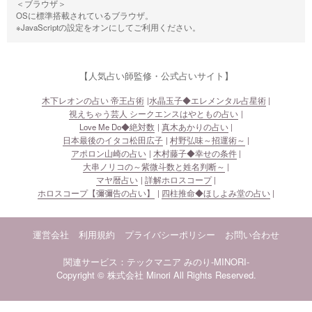
＜ブラウザ＞
OSに標準搭載されているブラウザ。
※JavaScriptの設定をオンにしてご利用ください。
【人気占い師監修・公式占いサイト】
木下レオンの占い 帝王占術
水晶玉子◆エレメンタル占星術
視えちゃう芸人 シークエンスはやともの占い
Love Me Do◆絶対数
真木あかりの占い
日本最後のイタコ松田広子
村野弘味～招運術～
アポロン山崎の占い
木村藤子◆幸せの条件
大串ノリコの～紫微斗数と姓名判断～
マヤ暦占い
詳解ホロスコープ
ホロスコープ【彌彌告の占い】
四柱推命◆ほしよみ堂の占い
運営会社
利用規約
プライバシーポリシー
お問い合わせ
関連サービス：テックマニア
みのり-MINORI-
Copyright © 株式会社 Minori All Rights Reserved.