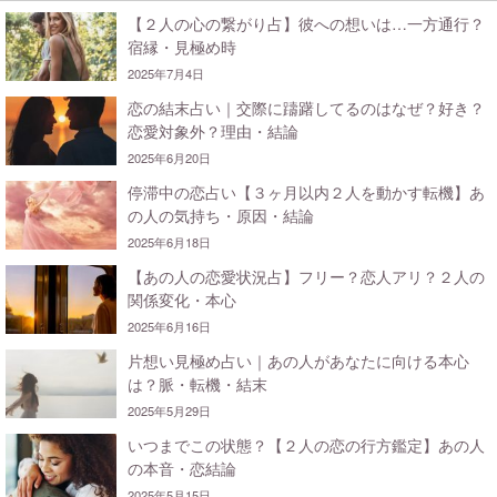
【２人の心の繋がり占】彼への想いは…一方通行？
宿縁・見極め時
2025年7月4日
恋の結末占い｜交際に躊躇してるのはなぜ？好き？
恋愛対象外？理由・結論
2025年6月20日
停滞中の恋占い【３ヶ月以内２人を動かす転機】あ
の人の気持ち・原因・結論
2025年6月18日
【あの人の恋愛状況占】フリー？恋人アリ？２人の
関係変化・本心
2025年6月16日
片想い見極め占い｜あの人があなたに向ける本心
は？脈・転機・結末
2025年5月29日
いつまでこの状態？【２人の恋の行方鑑定】あの人
の本音・恋結論
2025年5月15日