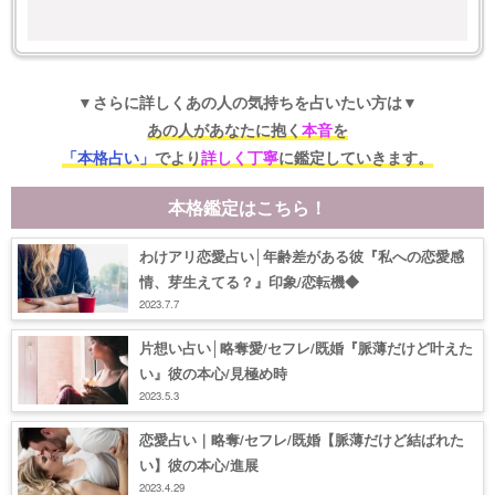
▼さらに詳しくあの人の気持ちを占いたい方は▼
あの人があなたに抱く
本音
を
「本格占い」
でより
詳しく丁寧
に鑑定していきます。
本格鑑定はこちら！
わけアリ恋愛占い│年齢差がある彼『私への恋愛感
情、芽生えてる？』印象/恋転機◆
2023.7.7
片想い占い│略奪愛/セフレ/既婚『脈薄だけど叶えた
い』彼の本心/見極め時
2023.5.3
恋愛占い｜略奪/セフレ/既婚【脈薄だけど結ばれた
い】彼の本心/進展
2023.4.29