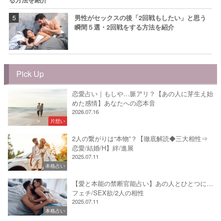
男性がセックスの後「2回戦もしたい」と思う
瞬間５選・2回戦をする方法を紹介
Pick Up
恋愛占い｜もしや…脈アリ？【あの人に芽生え始
めた感情】あなたへの恋本音
2026.07.16
片想い
2人の繋がりは“本物”？【徹底解読◆三大相性⇒
恋愛/結婚/H】絆/進展
2025.07.11
本格占い
【愛と本能の禁断官能占い】あの人とひとつに…
フェチ/SEX欲/2人の相性
2025.07.11
本格占い