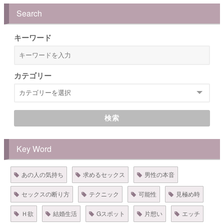
Search
キーワード
カテゴリー
検索
Key Word
あの人の気持ち
求めるセックス
男性の本音
セックスの断り方
テクニック
可能性
見極め時
Ｈ欲
結婚生活
Gスポット
片想い
エッチ