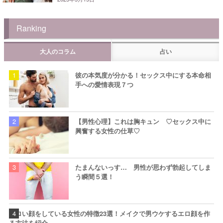
Ranking
大人のコラム
占い
彼の本気度が分かる！セックス中にする本命相
手への愛情表現７つ
【男性心理】これは胸キュン ♡セックス中に
興奮する女性の仕草♡
たまんないっす… 男性が思わず勃起してしま
う瞬間５選！
エロい顔をしている女性の特徴23選！メイクで男ウケするエロ顔を作
る方法を紹介