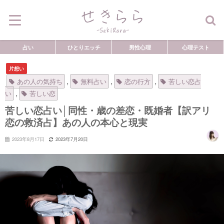
占い
ひとりエッチ
男性心理
心理テスト
片想い
,
,
,
あの人の気持ち
無料占い
恋の行方
苦しい恋占
,
い
苦しい恋
苦しい恋占い│同性・歳の差恋・既婚者【訳アリ
恋の救済占】あの人の本心と現実
2023年8月17日
2023年7月20日