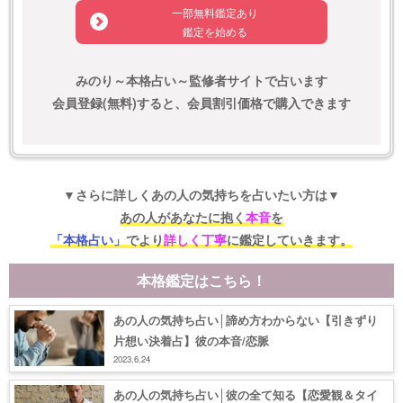
一部無料鑑定あり
鑑定を始める
みのり～本格占い～監修者サイトで占います
会員登録(無料)すると、会員割引価格で購入できます
▼さらに詳しくあの人の気持ちを占いたい方は▼
あの人があなたに抱く
本音
を
「本格占い」
でより
詳しく丁寧
に鑑定していきます。
本格鑑定はこちら！
あの人の気持ち占い│諦め方わからない【引きずり
片想い決着占】彼の本音/恋脈
2023.6.24
あの人の気持ち占い│彼の全て知る【恋愛観＆タイ