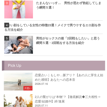
たまんないっす… 男性が思わず勃起してしま
う瞬間５選！
エロい顔をしている女性の特徴23選！メイクで男ウケするエロ顔を作
る方法を紹介
男性がセックスの後「2回戦もしたい」と思う
瞬間５選・2回戦をする方法を紹介
Pick Up
恋愛占い｜もしや…脈アリ？【あの人に芽生え始
めた感情】あなたへの恋本音
2026.07.16
片想い
2人の繋がりは“本物”？【徹底解読◆三大相性⇒
恋愛/結婚/H】絆/進展
2025.07.11