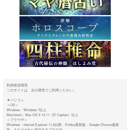
利用推奨環境
このサイトは、次の環境でご利用ください。
▼パソコン
＜OS＞
Windows：Windows 7以上
Macintosh：Mac OS X 10.11（El Capitan）以上
＜ブラウザ＞
Windows：Internet Explorer 11.0以降、Firefox最新版、Google Chrome最新
版、またはそれに相当するブラウザ。