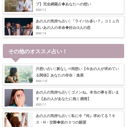
プ】完全網羅占◆あなたへの想い
2023.7.3
あの人の気持ち占い│「ライバル多い？」コミュ力
高いあの人の本命◆好み/2人の恋
2023.7.9
その他のオススメ占い！
片想い占い│脈なし⇒両想い【今あの人が求めてい
る関係】あなたの存在・進展
2023.7.27
あの人の気持ち占い│ゴメンね。本当の事を言いま
す【あの人があなたに抱く感情】
2023.7.7
あの人の気持ち占い│私に今『何』求めてる？キ
ス・H・交際◆彼の３つの願望