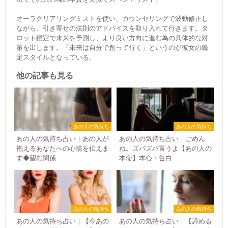
オーラクリアリングミストを使い、カウンセリングで波動修正し
ながら、引き寄せの法則のアドバイスを取り入れて行きます。タ
ロット鑑定で未来を予測し、より良い方向に進む為の具体的な対
策を出します。「未来は自分で創って行く」というのが彼女の鑑
定スタイルとなっている。
他の記事も見る
あの人の気持ち
あの人の気持ち
あの人の気持ち占い｜あの人が
あの人の気持ち占い｜ごめん
抱えるあなたへの心情を伝えま
ね。ズバズバ言うよ【あの人の
す◆望む関係
本命】本心・告白
あの人の気持ち
あの人の気持ち
あの人の気持ち占い｜【今あの
あの人の気持ち占い｜【諦める