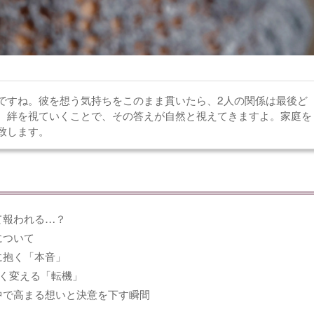
ですね。彼を想う気持ちをこのまま貫いたら、2人の関係は最後ど
、絆を視ていくことで、その答えが自然と視えてきますよ。家庭を
致します。
て報われる…？
について
に抱く「本音」
く変える「転機」
中で高まる想いと決意を下す瞬間