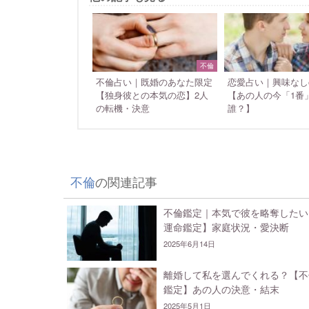
不倫
不倫占い｜既婚のあなた限定
恋愛占い｜興味なし
【独身彼との本気の恋】2人
【あの人の今「1番
の転機・決意
誰？】
不倫
の関連記事
不倫鑑定｜本気で彼を略奪したい
運命鑑定】家庭状況・愛決断
2025年6月14日
離婚して私を選んでくれる？【不
鑑定】あの人の決意・結末
2025年5月1日