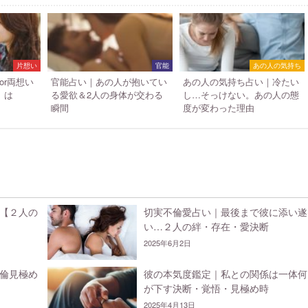
片想い
官能
あの人の気持ち
or両想い
官能占い｜あの人が抱いてい
あの人の気持ち占い｜冷たい
」は
る愛欲＆2人の身体が交わる
し…そっけない。あの人の態
瞬間
度が変わった理由
【２人の
切実不倫愛占い｜最後まで彼に添い遂
い…２人の絆・存在・愛決断
2025年6月2日
倫見極め
彼の本気度鑑定｜私との関係は一体何
が下す決断・覚悟・見極め時
2025年4月13日