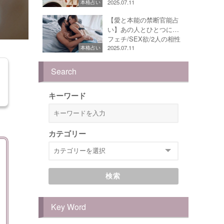
2025.07.11
本格占い
【愛と本能の禁断官能占
い】あの人とひとつに…
フェチ/SEX欲/2人の相性
2025.07.11
本格占い
Search
キーワード
カテゴリー
検索
Key Word