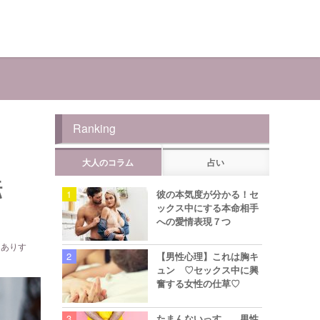
Ranking
大人のコラム
占い
転
彼の本気度が分かる！セ
ックス中にする本命相手
への愛情表現７つ
 ありす
【男性心理】これは胸キ
ュン ♡セックス中に興
奮する女性の仕草♡
たまんないっす… 男性