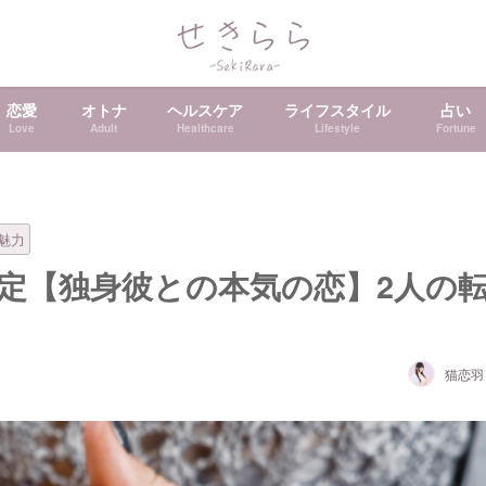
恋愛
オトナ
ヘルスケア
ライフスタイル
占い
Love
Adult
Healthcare
Lifestyle
Fortune
魅力
定【独身彼との本気の恋】2人の
猫恋羽