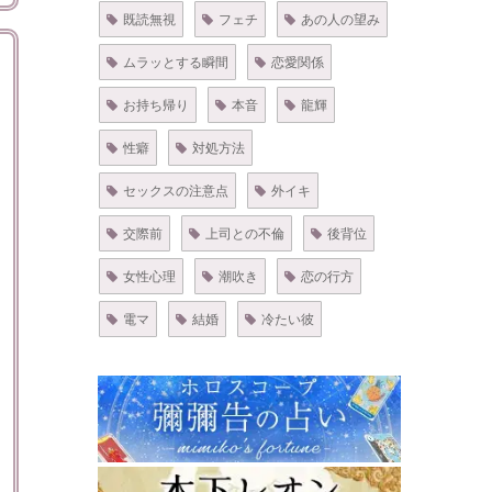
既読無視
フェチ
あの人の望み
ムラッとする瞬間
恋愛関係
お持ち帰り
本音
龍輝
性癖
対処方法
セックスの注意点
外イキ
交際前
上司との不倫
後背位
女性心理
潮吹き
恋の行方
電マ
結婚
冷たい彼