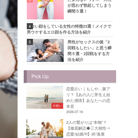
が思わず勃起してしまう
瞬間５選！
エロい顔をしている女性の特徴23選！メイクで
男ウケするエロ顔を作る方法を紹介
男性がセックスの後「2
回戦もしたい」と思う瞬
間５選・2回戦をする方
法を紹介
Pick Up
恋愛占い｜もしや…脈ア
リ？【あの人に芽生え始
めた感情】あなたへの恋
本音
片想い
2026.07.16
2人の繋がりは“本物”？
【徹底解読◆三大相性⇒
恋愛/結婚/H】絆/進展