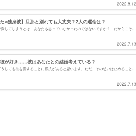
2022.8.1
た×独身彼】旦那と別れても大丈夫？2人の運命は？
で愛してしまうとは、あなたも思っていなかったのではないですか？ だからこそ、
ことができず、複雑な想いで渦巻いているのでしょう…。この先、どちらを向いて進
抱えているモヤモヤを取り除いていって下さい。...
2022.7.1
彼が好き……彼はあなたとの結婚考えている？
どうしても彼を愛することに抵抗があると思います。ただ、その想いは止めることは
ら、家庭と彼とどのような関係を築いていくのかお話し致します。あなたたち2人の
さい。...
2022.7.1