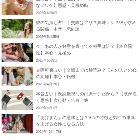
ないワケ】思惑・見極め時
2025年6月6日
彼の気持ち占い｜交際はアリ？興味ナシ？彼が求め
る関係・本音・恋結論
2025年5月25日
今、あの人が好意を寄せてる相手は誰？【本命異
性】本心・見極め
2025年5月5日
交際可否占い｜交際までは秒読み？【あの人との心
の距離】本心・転機
2025年4月19日
本音占い｜既読無視なのは脈ナシだから？【彼が抱
く思惑】次行動・告白・終
2025年4月1日
「あげまん」の意味とは？9つの特徴と男性の運気
を上げる女性になる方法
2024年12月17日