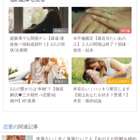
本格占い
W不倫
超脈薄でも関係ナシ【疎遠/連
Ｗ不倫鑑定【最近冷たいあの
絡無⇒強制成就叶う】2人の現
人】２人の関係は終了？宿縁・
状/次展開
覚悟・結末
本格占い
あの人の気持ち
2人の繋がりは“本物”？【徹底
本音占い｜ハッキリ断言します
解読◆三大相性⇒恋愛/結
【彼はあなたを好き？普通？】
婚/H】絆/進展
本音・最終結論
恋愛
の関連記事
進展占い｜全く進展ない２人【あの人が距離を縮め