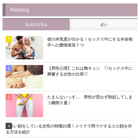
Ranking
大人のコラム
占い
彼の本気度が分かる！セックス中にする本命相
手への愛情表現７つ
【男性心理】これは胸キュン ♡セックス中に
興奮する女性の仕草♡
たまんないっす… 男性が思わず勃起してしま
う瞬間５選！
エロい顔をしている女性の特徴23選！メイクで男ウケするエロ顔を作
る方法を紹介