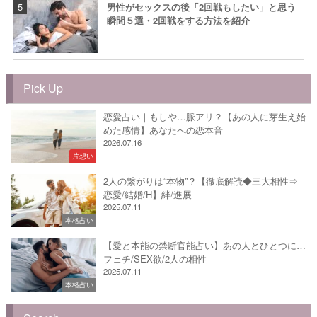
男性がセックスの後「2回戦もしたい」と思う
瞬間５選・2回戦をする方法を紹介
Pick Up
恋愛占い｜もしや…脈アリ？【あの人に芽生え始
めた感情】あなたへの恋本音
2026.07.16
片想い
2人の繋がりは“本物”？【徹底解読◆三大相性⇒
恋愛/結婚/H】絆/進展
2025.07.11
本格占い
【愛と本能の禁断官能占い】あの人とひとつに…
フェチ/SEX欲/2人の相性
2025.07.11
本格占い