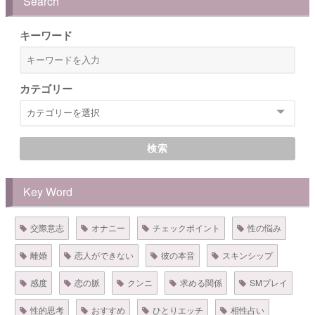
Search
キーワード
カテゴリー
検索
Key Word
交際意志
オナニー
チェックポイント
性の悩み
離婚
恋人ができない
彼の本音
スキンシップ
感度
恋の脈
クンニ
求める関係
SMプレイ
性的思考
おすすめ
ひとりエッチ
相性占い