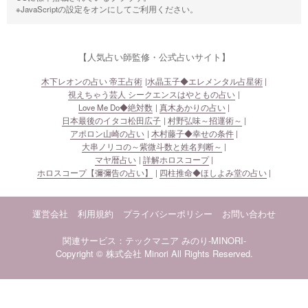
※JavaScriptの設定をオンにしてご利用ください。
【人気占い師監修・公式占いサイト】
木下レオンの占い 帝王占術
水晶玉子◆エレメンタル占星術
視えちゃう芸人 シークエンスはやともの占い
Love Me Do◆絶対数
真木あかりの占い
日本最後のイタコ松田広子
村野弘味～招運術～
アポロン山崎の占い
木村藤子◆幸せの条件
大串ノリコの～紫微斗数と姓名判断～
マヤ暦占い
詳解ホロスコープ
ホロスコープ【彌彌告の占い】
四柱推命◆ほしよみ堂の占い
運営会社
利用規約
プライバシーポリシー
お問い合わせ
関連サービス：テックマニア
みのり-MINORI-
Copyright © 株式会社 Minori All Rights Reserved.