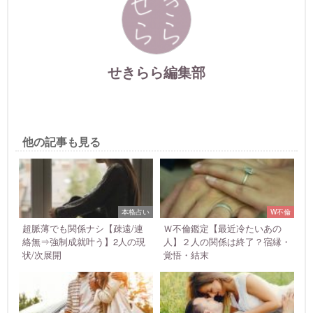
せきらら編集部
他の記事も見る
本格占い
W不倫
超脈薄でも関係ナシ【疎遠/連
Ｗ不倫鑑定【最近冷たいあの
絡無⇒強制成就叶う】2人の現
人】２人の関係は終了？宿縁・
状/次展開
覚悟・結末