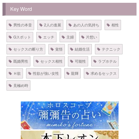
Key Word
男性の本音
2人の進展
あの人の気持ち
相性
Gスポット
エッチ
主婦
片想い
セックスの断り方
覚悟
結婚生活
テクニック
既婚男性
セックス相性
可能性
ラブホテル
Ｈ欲
性欲が強い女性
龍輝
求めるセックス
見極め時