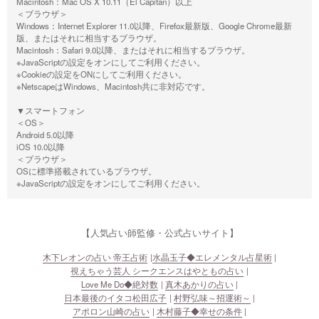
Macintosh：Mac OS X 10.11（El Capitan）以上
＜ブラウザ＞
Windows：Internet Explorer 11.0以降、Firefox最新版、Google Chrome最新
版、またはそれに相当するブラウザ。
Macintosh：Safari 9.0以降、またはそれに相当するブラウザ。
※JavaScriptの設定をオンにしてご利用ください。
※Cookieの設定をONにしてご利用ください。
※NetscapeはWindows、Macintosh共に非対応です。
▼スマートフォン
＜OS＞
Android 5.0以降
iOS 10.0以降
＜ブラウザ＞
OSに標準搭載されているブラウザ。
※JavaScriptの設定をオンにしてご利用ください。
【人気占い師監修・公式占いサイト】
木下レオンの占い 帝王占術
水晶玉子◆エレメンタル占星術
視えちゃう芸人 シークエンスはやともの占い
Love Me Do◆絶対数
真木あかりの占い
日本最後のイタコ松田広子
村野弘味～招運術～
アポロン山崎の占い
木村藤子◆幸せの条件