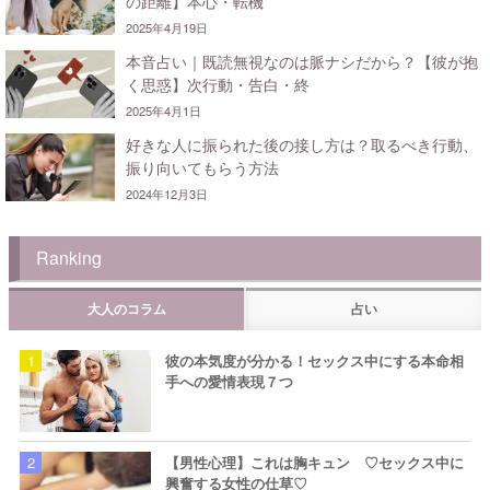
の距離】本心・転機
2025年4月19日
本音占い｜既読無視なのは脈ナシだから？【彼が抱
く思惑】次行動・告白・終
2025年4月1日
好きな人に振られた後の接し方は？取るべき行動、
振り向いてもらう方法
2024年12月3日
Ranking
大人のコラム
占い
彼の本気度が分かる！セックス中にする本命相
手への愛情表現７つ
【男性心理】これは胸キュン ♡セックス中に
興奮する女性の仕草♡