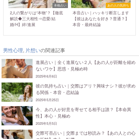
本格占い
あの人の気持ち
2人の繋がりは“本物”？【徹底
本音占い｜ハッキリ断言します
解読◆三大相性⇒恋愛/結
【彼はあなたを好き？普通？】
婚/H】絆/進展
本音・最終結論
男性心理
,
片想い
の関連記事
進展占い｜全く進展ない２人【あの人が距離を縮め
ないワケ】思惑・見極め時
2025年6月6日
彼の気持ち占い｜交際はアリ？興味ナシ？彼が求め
る関係・本音・恋結論
2025年5月25日
今、あの人が好意を寄せてる相手は誰？【本命異
性】本心・見極め
2025年5月5日
交際可否占い｜交際までは秒読み？【あの人との心