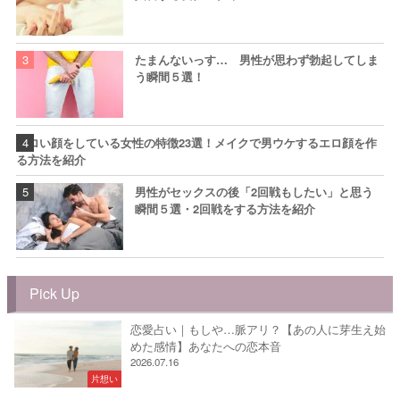
たまんないっす… 男性が思わず勃起してしま
う瞬間５選！
エロい顔をしている女性の特徴23選！メイクで男ウケするエロ顔を作
る方法を紹介
男性がセックスの後「2回戦もしたい」と思う
瞬間５選・2回戦をする方法を紹介
Pick Up
恋愛占い｜もしや…脈アリ？【あの人に芽生え始
めた感情】あなたへの恋本音
2026.07.16
片想い