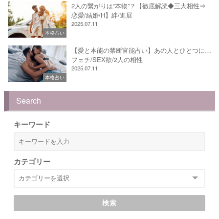
2人の繋がりは“本物”？【徹底解読◆三大相性⇒
恋愛/結婚/H】絆/進展
2025.07.11
本格占い
【愛と本能の禁断官能占い】あの人とひとつに…
フェチ/SEX欲/2人の相性
2025.07.11
本格占い
Search
キーワード
カテゴリー
検索