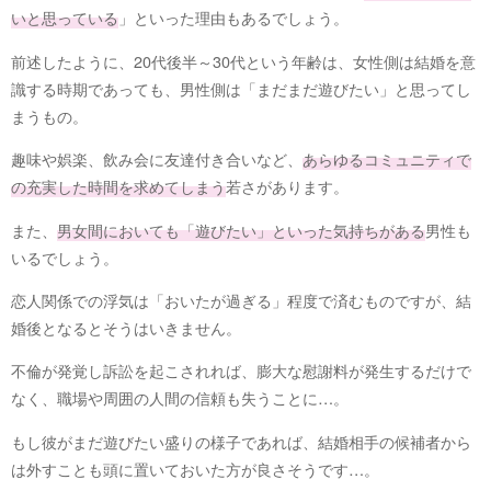
いと思っている
」といった理由もあるでしょう。
前述したように、20代後半～30代という年齢は、女性側は結婚を意
識する時期であっても、男性側は「まだまだ遊びたい」と思ってし
まうもの。
趣味や娯楽、飲み会に友達付き合いなど、
あらゆるコミュニティで
の充実した時間を求めてしまう
若さがあります。
また、
男女間においても「遊びたい」といった気持ちがある
男性も
いるでしょう。
恋人関係での浮気は「おいたが過ぎる」程度で済むものですが、結
婚後となるとそうはいきません。
不倫が発覚し訴訟を起こされれば、膨大な慰謝料が発生するだけで
なく、職場や周囲の人間の信頼も失うことに…。
もし彼がまだ遊びたい盛りの様子であれば、結婚相手の候補者から
は外すことも頭に置いておいた方が良さそうです…。