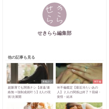
せきらら編集部
他の記事も見る
本格占い
W不倫
超脈薄でも関係ナシ【疎遠/連
Ｗ不倫鑑定【最近冷たいあの
絡無⇒強制成就叶う】2人の現
人】２人の関係は終了？宿縁・
状/次展開
覚悟・結末