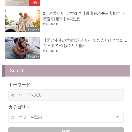
片想い
2人の繋がりは“本物”？【徹底解読◆三大相性⇒
恋愛/結婚/H】絆/進展
2025.07.11
本格占い
【愛と本能の禁断官能占い】あの人とひとつに…
フェチ/SEX欲/2人の相性
2025.07.11
本格占い
Search
キーワード
カテゴリー
検索