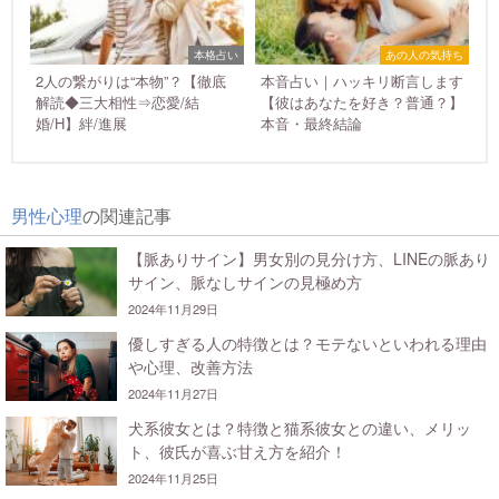
本格占い
あの人の気持ち
2人の繋がりは“本物”？【徹底
本音占い｜ハッキリ断言します
解読◆三大相性⇒恋愛/結
【彼はあなたを好き？普通？】
婚/H】絆/進展
本音・最終結論
男性心理
の関連記事
【脈ありサイン】男女別の見分け方、LINEの脈あり
サイン、脈なしサインの見極め方
2024年11月29日
優しすぎる人の特徴とは？モテないといわれる理由
や心理、改善方法
2024年11月27日
犬系彼女とは？特徴と猫系彼女との違い、メリッ
ト、彼氏が喜ぶ甘え方を紹介！
2024年11月25日