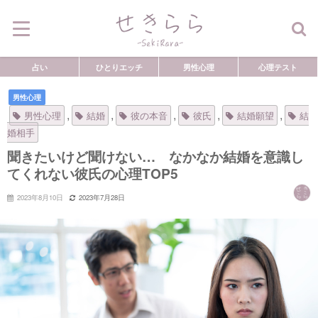
占い
ひとりエッチ
男性心理
心理テスト
男性心理
,
,
,
,
,
男性心理
結婚
彼の本音
彼氏
結婚願望
結
婚相手
聞きたいけど聞けない… なかなか結婚を意識し
てくれない彼氏の心理TOP5
2023年8月10日
2023年7月28日