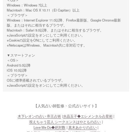
＜OS＞
Windows：Windows 7以上
Macintosh：Mac OS X 10.11（El Capitan）以上
＜ブラウザ＞
Windows：Internet Explorer 11.0以降、Firefox最新版、Google Chrome最新
版、またはそれに相当するブラウザ。
Macintosh：Safari 9.0以降、またはそれに相当するブラウザ。
※JavaScriptの設定をオンにしてご利用ください。
※Cookieの設定をONにしてご利用ください。
※NetscapeはWindows、Macintosh共に非対応です。
▼スマートフォン
＜OS＞
Android 5.0以降
iOS 10.0以降
＜ブラウザ＞
OSに標準搭載されているブラウザ。
※JavaScriptの設定をオンにしてご利用ください。
【人気占い師監修・公式占いサイト】
木下レオンの占い 帝王占術
水晶玉子◆エレメンタル占星術
視えちゃう芸人 シークエンスはやともの占い
Love Me Do◆絶対数
真木あかりの占い