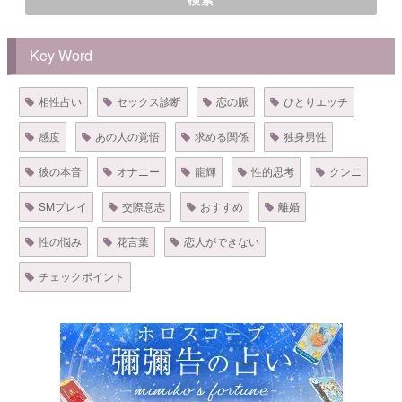
Key Word
相性占い
セックス診断
恋の脈
ひとりエッチ
感度
あの人の覚悟
求める関係
独身男性
彼の本音
オナニー
龍輝
性的思考
クンニ
SMプレイ
交際意志
おすすめ
離婚
性の悩み
花言葉
恋人ができない
チェックポイント