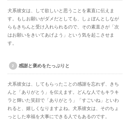
犬系彼女は、して欲しいと思うことを素直に伝えま
す。もしお願いがダメだとしても、しょぼんとしなが
らもきちんと受け入れられるので、その素直さが「次
はお願いをきいてあげよう」という気を起こさせま
す。
感謝と褒めをたっぷりと
犬系彼女は、してもらったことの感謝を忘れず、きち
んと「ありがとう」を伝えます。どんな人でもキラキ
ラと輝いた笑顔で「ありがとう」「すごいね」といわ
れると、嬉しくなりますよね。犬系彼女は、そのちょ
っとした幸福を大事にできる人でもあるのです。