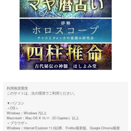
利用推奨環境
このサイトは、次の環境でご利用ください。
▼パソコン
＜OS＞
Windows：Windows 7以上
Macintosh：Mac OS X 10.11（El Capitan）以上
＜ブラウザ＞
Windows：Internet Explorer 11.0以降、Firefox最新版、Google Chrome最新