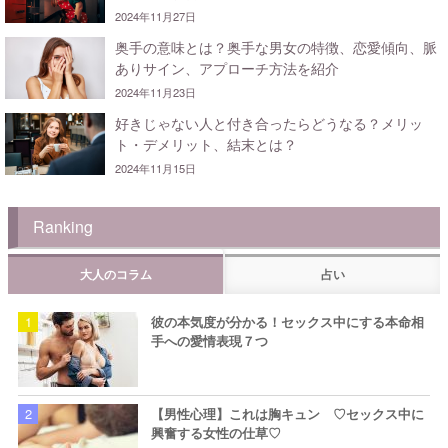
2024年11月27日
奥手の意味とは？奥手な男女の特徴、恋愛傾向、脈
ありサイン、アプローチ方法を紹介
2024年11月23日
好きじゃない人と付き合ったらどうなる？メリッ
ト・デメリット、結末とは？
2024年11月15日
Ranking
大人のコラム
占い
彼の本気度が分かる！セックス中にする本命相
手への愛情表現７つ
【男性心理】これは胸キュン ♡セックス中に
興奮する女性の仕草♡