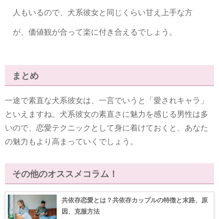
人もいるので、犬系彼女と同じくらい甘え上手な方
が、価値観が合って楽に付き合えるでしょう。
まとめ
一途で素直な犬系彼女は、一言でいうと「愛されキャラ」
といえますね。犬系彼女の素直さに魅力を感じる男性は多
いので、恋愛テクニックとして身に着けておくと、あなた
の魅力もより高まっていくでしょう。
その他のオススメコラム！
共依存恋愛とは？共依存カップルの特徴と末路、原
因、克服方法