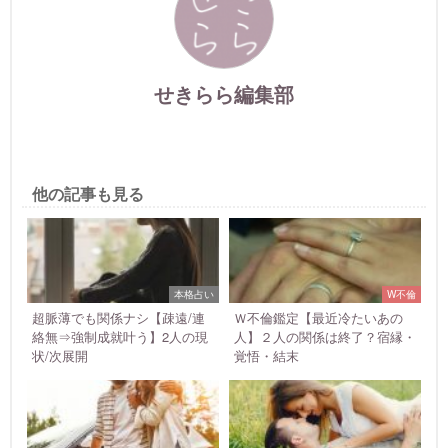
せきらら編集部
他の記事も見る
本格占い
W不倫
超脈薄でも関係ナシ【疎遠/連
Ｗ不倫鑑定【最近冷たいあの
絡無⇒強制成就叶う】2人の現
人】２人の関係は終了？宿縁・
状/次展開
覚悟・結末