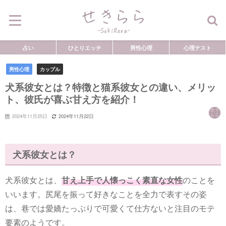
占い
ひとりエッチ
男性心理
心理テスト
男性心理
カップル
犬系彼女とは？特徴と猫系彼女との違い、メリッ
ト、彼氏が喜ぶ甘え方を紹介！
2024年11月25日
2024年11月22日
犬系彼女とは？
犬系彼女とは、
甘え上手で人懐っこく素直な女性
のことを
いいます。尻尾を振って好きなことを全力で表すその姿
は、巷では愛嬌たっぷりで可愛くて仕方ないと注目のモテ
要素のようです。