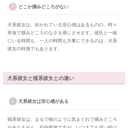
どこか掴みどころがない
犬系彼女は、好かれている安心感はあるものの、時々
奔放で掴みどころのなさを感じさせます。彼氏と一緒
にいる時間も、一人の時間も大事にできるのは、犬系
彼女の特徴でもあります。
犬系彼女と猫系彼女との違い
犬系彼女は安心感がある
猫系彼女は、まるで猫のように気まぐれで掴みどころ
がありません。自由奔放ですが、いつまでも追い続け