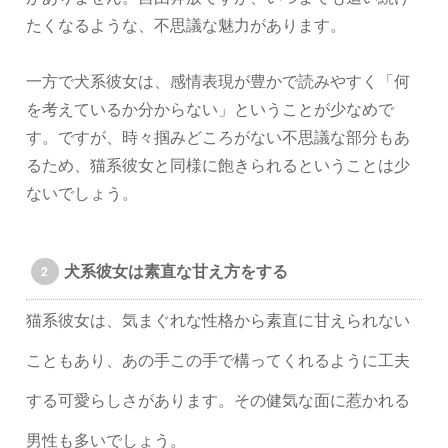
たくなるような、不思議な魅力があります。
一方で犬系彼女は、感情表現が豊かで読みやすく「何
を考えているか分からない」ということが少なめで
す。ですが、時々掴みどころがない不思議な部分もあ
るため、猫系彼女と同様に飽きられるということは少
ないでしょう。
犬系彼女は素直な甘え方をする
猫系彼女は、気まぐれな性格から素直に甘えられない
こともあり、あの手この手で構ってくれるように工夫
する可愛らしさがあります。その健気な面に惹かれる
男性も多いでしょう。