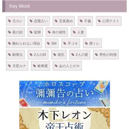
Key Word
元カレ
恋愛占い
言葉責め
不倫
心理テスト
夜の顔
龍輝
体の相性
人妻
離れられない理由
SM
手コキ
膣トレ
騎乗位
2人の絆
彼氏
2人の愛
男性の特徴
月星ルナ
略奪愛
あの人とのＨ