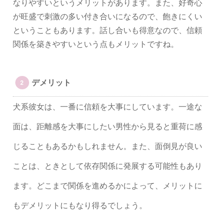
なりやすいというメリットがあります。また、好奇心
が旺盛で刺激の多い付き合いになるので、飽きにくい
ということもあります。話し合いも得意なので、信頼
関係を築きやすいという点もメリットですね。
デメリット
犬系彼女は、一番に信頼を大事にしています。一途な
面は、距離感を大事にしたい男性から見ると重荷に感
じることもあるかもしれません。また、面倒見が良い
ことは、ときとして依存関係に発展する可能性もあり
ます。どこまで関係を進めるかによって、メリットに
もデメリットにもなり得るでしょう。