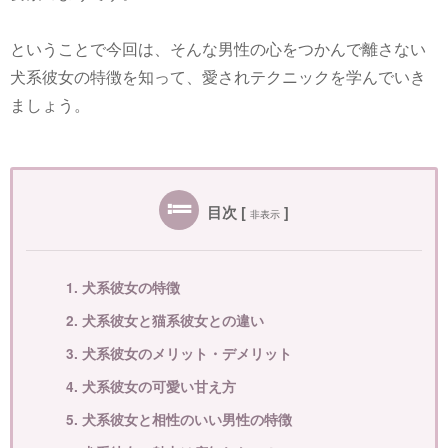
ということで今回は、そんな男性の心をつかんで離さない
犬系彼女の特徴を知って、愛されテクニックを学んでいき
ましょう。
目次
[
]
非表示
1. 犬系彼女の特徴
2. 犬系彼女と猫系彼女との違い
3. 犬系彼女のメリット・デメリット
4. 犬系彼女の可愛い甘え方
5. 犬系彼女と相性のいい男性の特徴