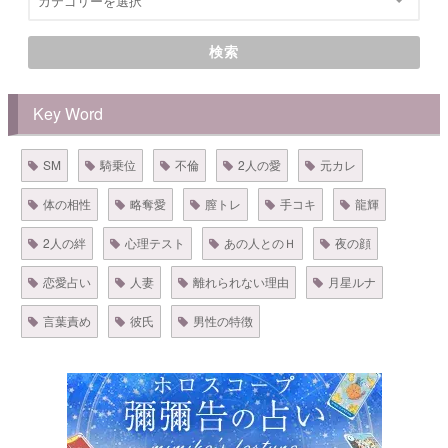
検索
Key Word
SM
騎乗位
不倫
2人の愛
元カレ
体の相性
略奪愛
膣トレ
手コキ
龍輝
2人の絆
心理テスト
あの人とのＨ
夜の顔
恋愛占い
人妻
離れられない理由
月星ルナ
言葉責め
彼氏
男性の特徴