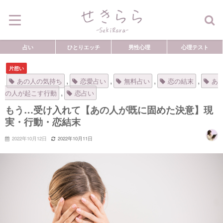
占い
ひとりエッチ
男性心理
心理テスト
片想い
,
,
,
,
あの人の気持ち
恋愛占い
無料占い
恋の結末
あ
,
の人が起こす行動
恋占い
もう…受け入れて【あの人が既に固めた決意】現
実・行動・恋結末
2022年10月12日
2022年10月11日