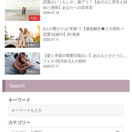
恋愛占い｜もしや…脈アリ？【あの人に芽生え始
めた感情】あなたへの恋本音
2026.07.16
片想い
2人の繋がりは“本物”？【徹底解読◆三大相性⇒
恋愛/結婚/H】絆/進展
2025.07.11
本格占い
【愛と本能の禁断官能占い】あの人とひとつに…
フェチ/SEX欲/2人の相性
2025.07.11
本格占い
Search
キーワード
カテゴリー