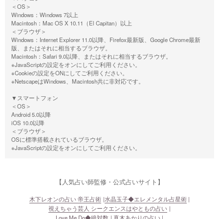
＜OS＞
Windows：Windows 7以上
Macintosh：Mac OS X 10.11（El Capitan）以上
＜ブラウザ＞
Windows：Internet Explorer 11.0以降、Firefox最新版、Google Chrome最新
版、またはそれに相当するブラウザ。
Macintosh：Safari 9.0以降、またはそれに相当するブラウザ。
※JavaScriptの設定をオンにしてご利用ください。
※Cookieの設定をONにしてご利用ください。
※NetscapeはWindows、Macintosh共に非対応です。
▼スマートフォン
＜OS＞
Android 5.0以降
iOS 10.0以降
＜ブラウザ＞
OSに標準搭載されているブラウザ。
※JavaScriptの設定をオンにしてご利用ください。
【人気占い師監修・公式占いサイト】
木下レオンの占い 帝王占術
水晶玉子◆エレメンタル占星術
視えちゃう芸人 シークエンスはやともの占い
Love Me Do◆絶対数
真木あかりの占い