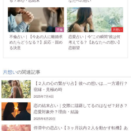
る？本心・恋結末
なたへの想い
不倫
片想い
不倫占い｜【今あの人に離婚求
恋愛占い｜今”この瞬間”彼は何
めたらどうなる？】反応・固め
考えてる？【あなたへの想い】
る決意
恋願望
片想い
の関連記事
【２人の心の繋がり占】彼への想いは…一方通行？
宿縁・見極め時
2025年7月4日
恋の結末占い｜交際に躊躇してるのはなぜ？好き？
恋愛対象外？理由・結論
2025年6月20日
停滞中の恋占い【３ヶ月以内２人を動かす転機】あ