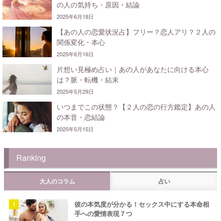
の人の気持ち・原因・結論
2025年6月18日
【あの人の恋愛状況占】フリー？恋人アリ？２人の
関係変化・本心
2025年6月16日
片想い見極め占い｜あの人があなたに向ける本心
は？脈・転機・結末
2025年5月29日
いつまでこの状態？【２人の恋の行方鑑定】あの人
の本音・恋結論
2025年5月15日
Ranking
大人のコラム
占い
彼の本気度が分かる！セックス中にする本命相
手への愛情表現７つ