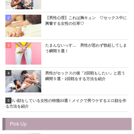
【男性心理】これは胸キュン ♡セックス中に
興奮する女性の仕草♡
たまんないっす… 男性が思わず勃起してしま
う瞬間５選！
男性がセックスの後「2回戦もしたい」と思う
瞬間５選・2回戦をする方法を紹介
エロい顔をしている女性の特徴23選！メイクで男ウケするエロ顔を作
る方法を紹介
Pick Up