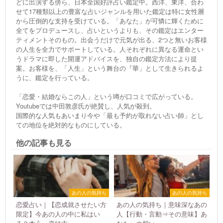
どに出演する傍ら、日本全国好評占い鑑定中。西洋、東洋、合わ
せて17種類以上の豊富な占いジャンルを用いた鑑定は特に女性層
から圧倒的な支持を受けている。「あなた」が可憐に輝くために
全てをプロデュースし、占いというよりも、その鑑定はエンター
ティメントそのもの。出会うだけで元気が出る、2つと無いお客様
の人生を全力でサポートしている。人それぞれに異なる運命とい
うドラマに即した開運アドバイスを、独自の鑑定方法により提
案。お客様を、「人生」という舞台の『華」として生きられるよ
うに、鑑定を行っている。
「恋愛・結婚ならこの人」という噂が口コミで広がっている。
Youtubeでは中田敦彦氏が絶賛し、人気が殺到。
国際的な人気もあいまり今や「最も予約が取れない占い師」とし
ての地位を絶対的なものにしている。
他の記事も見る
あの人の気持ち
あの人の気持ち
恋愛占い｜【恋成就させたい方
あの人の気持ち｜意味深なあの
限定】今あの人の中に私はい
人【行動・言動⇒その意味】あ