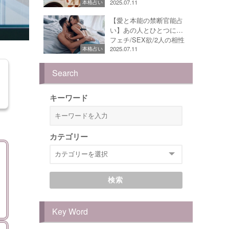
2025.07.11
本格占い
【愛と本能の禁断官能占
い】あの人とひとつに…
フェチ/SEX欲/2人の相性
2025.07.11
本格占い
Search
キーワード
カテゴリー
検索
Key Word