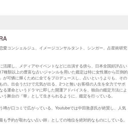
RA
恋愛コンシェルジュ、イメージコンサルタント、シンガー、占星術研究
に活躍し、メディアやイベントなどに出演する傍ら、日本全国好評占い
17種類以上の豊富な占いジャンルを用いた鑑定は特に女性層から圧倒的
」が可憐に輝くために全てをプロデュースし、占いというよりも、その
もの。出会うだけで元気が出る、2つと無いお客様の人生を全力でサポ
なる運命というドラマに即した開運アドバイスを、独自の鑑定方法によ
いう舞台の『華」として生きられるように、鑑定を行っている。
噂が口コミで広がっている。Youtubeでは中田敦彦氏が絶賛し、人気
最も予約が取れない占い師」としての地位を絶対的なものにしている。