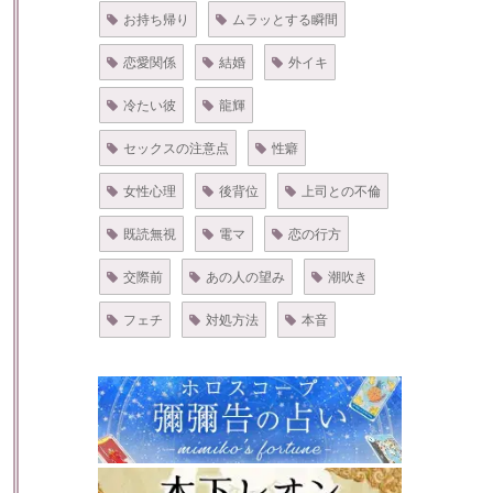
お持ち帰り
ムラッとする瞬間
恋愛関係
結婚
外イキ
冷たい彼
龍輝
セックスの注意点
性癖
女性心理
後背位
上司との不倫
既読無視
電マ
恋の行方
交際前
あの人の望み
潮吹き
フェチ
対処方法
本音