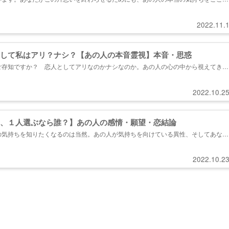
はどう想われているのか、今後交際したいと思っているのか。心の準備が出来たらお
＊片想い相手の彼…あなたのことをどんな存在だと想っている？ ＊もう...
2022.11.
して私はアリ？ナシ？【あの人の本音霊視】本音・思惑
ご存知ですか？ 恋人としてアリなのかナシなのか。あの人の心の中から視えてきた
が迎える、この恋の結末…目を逸らさずに、あの人の気持ちを受け止める準備はよろ
2022.10.2
、１人選ぶなら誰？】あの人の感情・願望・恋結論
の気持ちを知りたくなるのは当然。あの人が気持ちを向けている異性、そしてあなた
きましょう。そこにはあなたの想像もしない真実が隠されているでしょう。...
2022.10.2