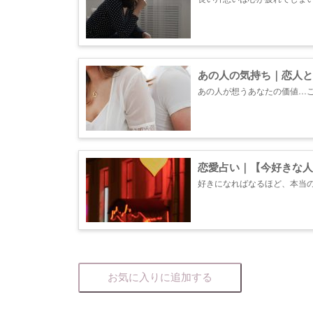
知っていって下さい。あなた
進み下さい。 ＊鑑定項目一覧 
あの人の気持ち｜恋人と
あの人が想うあなたの価値…
「本音」「思惑」そして２人
しいですか？...
恋愛占い｜【今好きな人
好きになればなるほど、本当
への想いについてお話ししてい
お気に入りに追加する