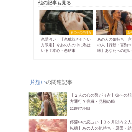
他の記事も見る
あの人の気持ち
あ
恋愛占い｜【恋成就させたい
あの人の気持ち｜意
方限定】今あの人の中に私は
の人【行動・言動⇒
いる？本心・恋結末
味】あなたへの想い
片想い
の関連記事
【２人の心の繋がり占】彼への想
方通行？宿縁・見極め時
2025年7月4日
停滞中の恋占い【３ヶ月以内２人
転機】あの人の気持ち・原因・結