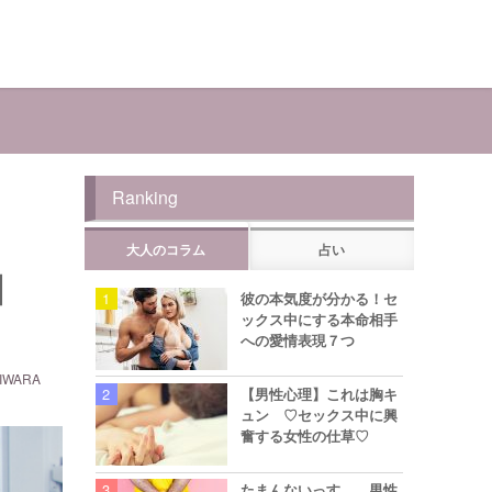
Ranking
大人のコラム
占い
】
彼の本気度が分かる！セ
ックス中にする本命相手
への愛情表現７つ
WARA
【男性心理】これは胸キ
ュン ♡セックス中に興
奮する女性の仕草♡
たまんないっす… 男性