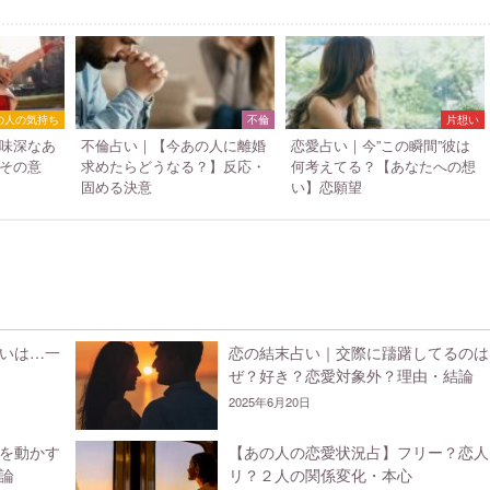
の人の気持ち
不倫
片想い
味深なあ
不倫占い｜【今あの人に離婚
恋愛占い｜今”この瞬間”彼は
その意
求めたらどうなる？】反応・
何考えてる？【あなたへの想
固める決意
い】恋願望
いは…一
恋の結末占い｜交際に躊躇してるのは
ぜ？好き？恋愛対象外？理由・結論
2025年6月20日
を動かす
【あの人の恋愛状況占】フリー？恋人
論
リ？２人の関係変化・本心