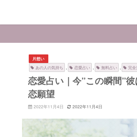
片想い
,
,
,
あの人の気持ち
恋愛占い
無料占い
完全
恋愛占い｜今”この瞬間”
恋願望
2022年11月4日
2022年11月4日