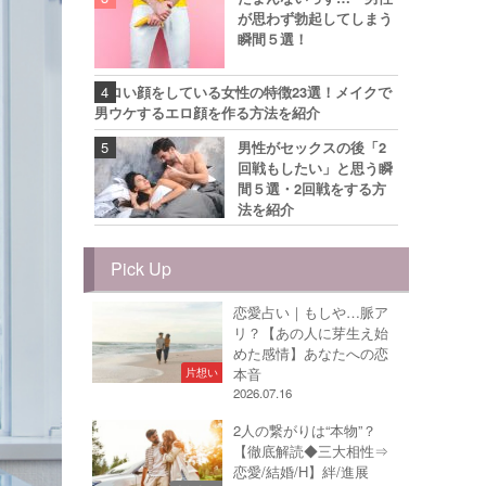
が思わず勃起してしまう
瞬間５選！
エロい顔をしている女性の特徴23選！メイクで
男ウケするエロ顔を作る方法を紹介
男性がセックスの後「2
回戦もしたい」と思う瞬
間５選・2回戦をする方
法を紹介
Pick Up
恋愛占い｜もしや…脈ア
リ？【あの人に芽生え始
めた感情】あなたへの恋
本音
片想い
2026.07.16
2人の繋がりは“本物”？
【徹底解読◆三大相性⇒
恋愛/結婚/H】絆/進展