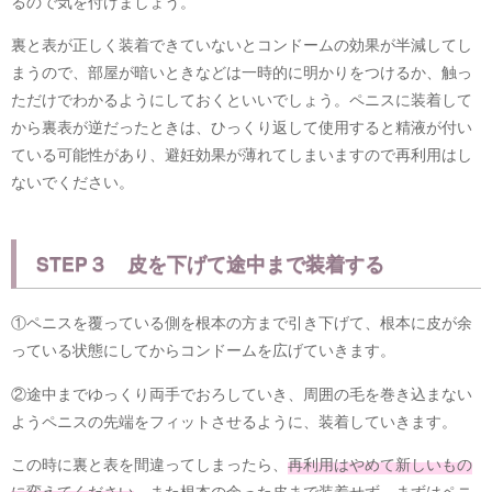
るので気を付けましょう。
裏と表が正しく装着できていないとコンドームの効果が半減してし
まうので、部屋が暗いときなどは一時的に明かりをつけるか、触っ
ただけでわかるようにしておくといいでしょう。ペニスに装着して
から裏表が逆だったときは、ひっくり返して使用すると精液が付い
ている可能性があり、避妊効果が薄れてしまいますので再利用はし
ないでください。
STEP３ 皮を下げて途中まで装着する
①ペニスを覆っている側を根本の方まで引き下げて、根本に皮が余
っている状態にしてからコンドームを広げていきます。
②途中までゆっくり両手でおろしていき、周囲の毛を巻き込まない
ようペニスの先端をフィットさせるように、装着していきます。
この時に裏と表を間違ってしまったら、
再利用はやめて新しいもの
に変えてください
。また根本の余った皮まで装着せず、まずはペニ