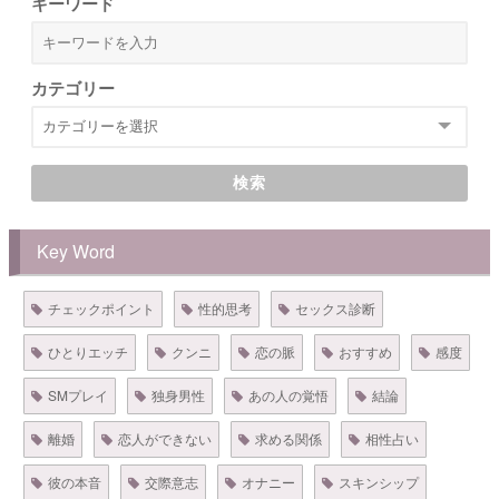
キーワード
カテゴリー
検索
Key Word
チェックポイント
性的思考
セックス診断
ひとりエッチ
クンニ
恋の脈
おすすめ
感度
SMプレイ
独身男性
あの人の覚悟
結論
離婚
恋人ができない
求める関係
相性占い
彼の本音
交際意志
オナニー
スキンシップ