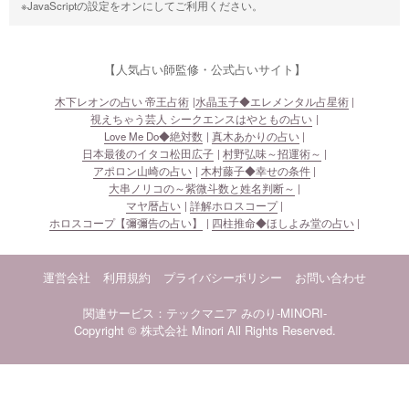
※JavaScriptの設定をオンにしてご利用ください。
【人気占い師監修・公式占いサイト】
木下レオンの占い 帝王占術
水晶玉子◆エレメンタル占星術
視えちゃう芸人 シークエンスはやともの占い
Love Me Do◆絶対数
真木あかりの占い
日本最後のイタコ松田広子
村野弘味～招運術～
アポロン山崎の占い
木村藤子◆幸せの条件
大串ノリコの～紫微斗数と姓名判断～
マヤ暦占い
詳解ホロスコープ
ホロスコープ【彌彌告の占い】
四柱推命◆ほしよみ堂の占い
運営会社
利用規約
プライバシーポリシー
お問い合わせ
関連サービス：テックマニア
みのり-MINORI-
Copyright © 株式会社 Minori All Rights Reserved.