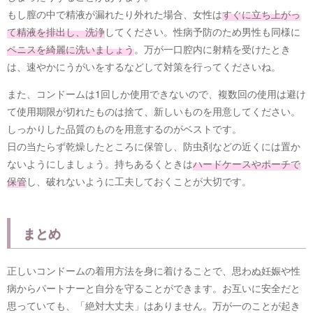
もし膣の中で精液が漏れたり外れた場合、女性は
すぐに立ち上がっ
て精液を排出し、洗浄
してください。性病予防のため男性も同様に
ペニスを綺麗に洗いましょう
。万が一口腔内に射精を受けたとき
は、速やかにうがいをするなどして対策を行ってくださいね。
また、コンドームは1回しか使用できないので、複数回の使用は避け
て使用期限が切れたものは捨て、新しいものを用意してください。
しっかりした品質のものを用意するのがベストです。
日の当たらず乾燥したところに保管し、防虫剤などの近くには置か
ないようにしましょう。持ちあるくときは
ハードケースやポーチで
保管
し、破れないように工夫しておくことが大切です。
まとめ
正しいコンドームの着用方法を身に着けることで、思わぬ妊娠や性
病からパートナーと自分を守ることができます。お互いに安全だと
思っていても、「絶対大丈夫」はありません。万が一のことが起き