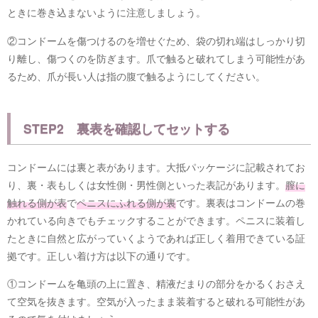
ときに巻き込まないように注意しましょう。
②コンドームを傷つけるのを増せぐため、袋の切れ端はしっかり切
り離し、傷つくのを防ぎます。爪で触ると破れてしまう可能性があ
るため、爪が長い人は指の腹で触るようにしてください。
STEP2 裏表を確認してセットする
コンドームには裏と表があります。大抵パッケージに記載されてお
り、裏・表もしくは女性側・男性側といった表記があります。
膣に
触れる側が表
で
ペニスにふれる側が裏
です。裏表はコンドームの巻
かれている向きでもチェックすることができます。ペニスに装着し
たときに自然と広がっていくようであれば正しく着用できている証
拠です。正しい着け方は以下の通りです。
①コンドームを亀頭の上に置き、精液だまりの部分をかるくおさえ
て空気を抜きます。空気が入ったまま装着すると破れる可能性があ