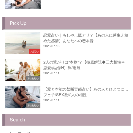
Pick Up
恋愛占い｜もしや…脈アリ？【あの人に芽生え始
めた感情】あなたへの恋本音
2026.07.16
片想い
2人の繋がりは“本物”？【徹底解読◆三大相性⇒
恋愛/結婚/H】絆/進展
2025.07.11
本格占い
【愛と本能の禁断官能占い】あの人とひとつに…
フェチ/SEX欲/2人の相性
2025.07.11
本格占い
Search