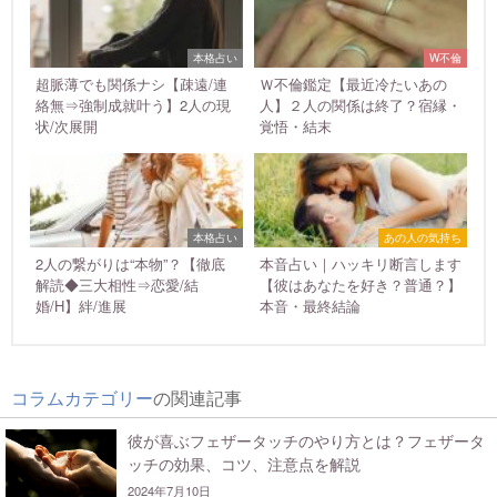
本格占い
W不倫
超脈薄でも関係ナシ【疎遠/連
Ｗ不倫鑑定【最近冷たいあの
絡無⇒強制成就叶う】2人の現
人】２人の関係は終了？宿縁・
状/次展開
覚悟・結末
本格占い
あの人の気持ち
2人の繋がりは“本物”？【徹底
本音占い｜ハッキリ断言します
解読◆三大相性⇒恋愛/結
【彼はあなたを好き？普通？】
婚/H】絆/進展
本音・最終結論
コラムカテゴリー
の関連記事
彼が喜ぶフェザータッチのやり方とは？フェザータ
ッチの効果、コツ、注意点を解説
2024年7月10日