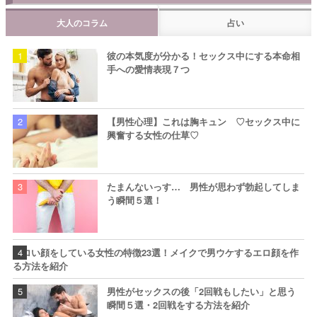
大人のコラム
占い
彼の本気度が分かる！セックス中にする本命相
手への愛情表現７つ
【男性心理】これは胸キュン ♡セックス中に
興奮する女性の仕草♡
たまんないっす… 男性が思わず勃起してしま
う瞬間５選！
エロい顔をしている女性の特徴23選！メイクで男ウケするエロ顔を作
る方法を紹介
男性がセックスの後「2回戦もしたい」と思う
瞬間５選・2回戦をする方法を紹介