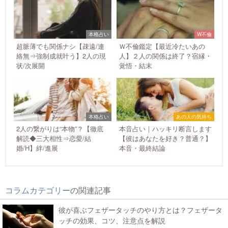
本格占い
W不倫
超脈薄でも関係ナシ【疎遠/連
Ｗ不倫鑑定【最近冷たいあの
絡無⇒強制成就叶う】2人の現
人】２人の関係は終了？宿縁・
状/次展開
覚悟・結末
本格占い
あの人の気持ち
2人の繋がりは“本物”？【徹底
本音占い｜ハッキリ断言します
解読◆三大相性⇒恋愛/結
【彼はあなたを好き？普通？】
婚/H】絆/進展
本音・最終結論
コラムカテゴリー
の関連記事
彼が喜ぶフェザータッチのやり方とは？フェザータ
ッチの効果、コツ、注意点を解説