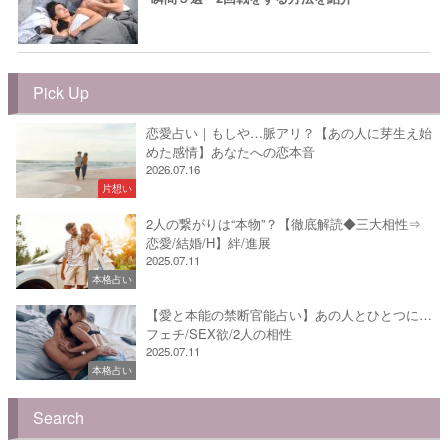
Pick Up
恋愛占い｜もしや…脈アリ？【あの人に芽生え始
めた感情】あなたへの恋本音
2026.07.16
片想い
2人の繋がりは“本物”？【徹底解読◆三大相性⇒
恋愛/結婚/H】絆/進展
2025.07.11
本格占い
【愛と本能の禁断官能占い】あの人とひとつに…
フェチ/SEX欲/2人の相性
2025.07.11
本格占い
Search