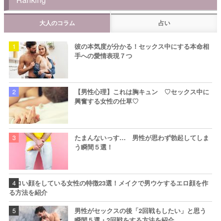
大人のコラム
占い
彼の本気度が分かる！セックス中にする本命相
手への愛情表現７つ
【男性心理】これは胸キュン ♡セックス中に
興奮する女性の仕草♡
たまんないっす… 男性が思わず勃起してしま
う瞬間５選！
エロい顔をしている女性の特徴23選！メイクで男ウケするエロ顔を作
る方法を紹介
男性がセックスの後「2回戦もしたい」と思う
瞬間５選・2回戦をする方法を紹介