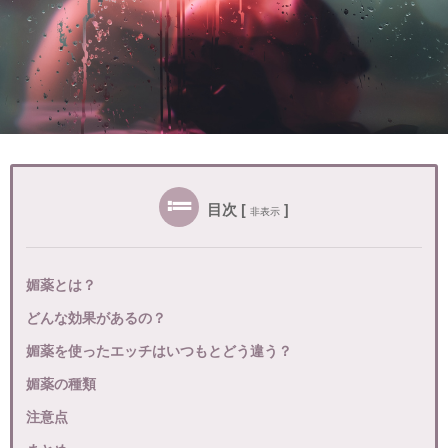
目次
[
]
非表示
媚薬とは？
どんな効果があるの？
媚薬を使ったエッチはいつもとどう違う？
媚薬の種類
注意点