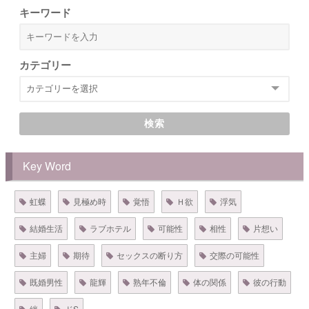
キーワード
カテゴリー
検索
Key Word
虹蝶
見極め時
覚悟
Ｈ欲
浮気
結婚生活
ラブホテル
可能性
相性
片想い
主婦
期待
セックスの断り方
交際の可能性
既婚男性
龍輝
熟年不倫
体の関係
彼の行動
絆
ドS