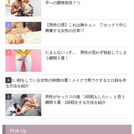
手への愛情表現７つ
【男性心理】これは胸キュン ♡セックス中に
興奮する女性の仕草♡
たまんないっす… 男性が思わず勃起してしま
う瞬間５選！
エロい顔をしている女性の特徴23選！メイクで男ウケするエロ顔を作
る方法を紹介
男性がセックスの後「2回戦もしたい」と思う
瞬間５選・2回戦をする方法を紹介
Pick Up