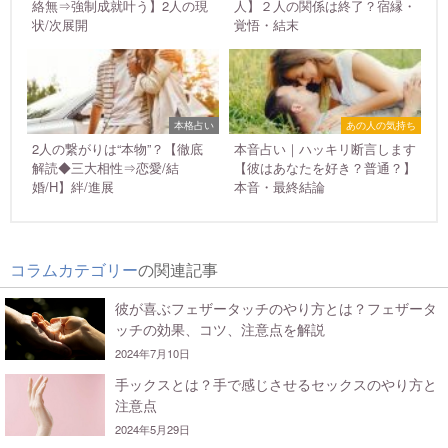
絡無⇒強制成就叶う】2人の現
人】２人の関係は終了？宿縁・
状/次展開
覚悟・結末
本格占い
あの人の気持ち
2人の繋がりは“本物”？【徹底
本音占い｜ハッキリ断言します
解読◆三大相性⇒恋愛/結
【彼はあなたを好き？普通？】
婚/H】絆/進展
本音・最終結論
コラムカテゴリー
の関連記事
彼が喜ぶフェザータッチのやり方とは？フェザータ
ッチの効果、コツ、注意点を解説
2024年7月10日
手ックスとは？手で感じさせるセックスのやり方と
注意点
2024年5月29日