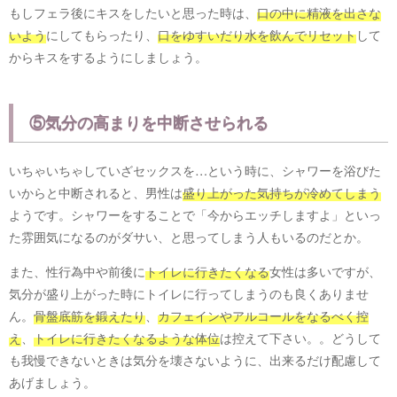
もしフェラ後にキスをしたいと思った時は、
口の中に精液を出さな
いよう
にしてもらったり、
口をゆすいだり水を飲んでリセット
して
からキスをするようにしましょう。
⑤気分の高まりを中断させられる
いちゃいちゃしていざセックスを…という時に、シャワーを浴びた
いからと中断されると、男性は
盛り上がった気持ちが冷めてしまう
ようです。シャワーをすることで「今からエッチしますよ」といっ
た雰囲気になるのがダサい、と思ってしまう人もいるのだとか。
また、性行為中や前後に
トイレに行きたくなる
女性は多いですが、
気分が盛り上がった時にトイレに行ってしまうのも良くありませ
ん。
骨盤底筋を鍛えたり
、
カフェインやアルコールをなるべく控
え
、
トイレに行きたくなるような体位
は控えて下さい。。どうして
も我慢できないときは気分を壊さないように、出来るだけ配慮して
あげましょう。