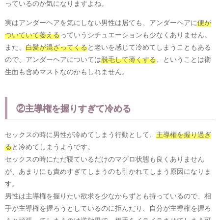
っているのか気になりますよね。
実はアンダーヘアを気にしない男性は居ても、アンダーヘアに
便が
ついていて萎える
っていうシチュエーションも少なくありません。
また、
白髪が混ざってくる
と老いを感じて冷めてしまうこともある
ので、アンダーヘアについては
脱毛して薄くする
、ということは衛
生面も含めマストなのかもしれません。
②主導権を握りすぎて冷める
セックスの時に男性が冷めてしまう行動として、
主導権を握り過ぎ
る
と冷めてしまうようです。
セックスの時にただ寝ているだけのマグロ状態も良くありません
が、あまりにも責めすぎてしまうのも引かれてしまう原因になりま
す。
男性は主導権を握りたい欲求を少なからずとも持っているので、相
手が主導権を握ろうとしているのに拒んだり、自分が主導権を握ろ
うと頑張ってしまうのは逆効果で、相手をイライラさせてしまう可