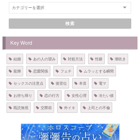
検索
Key Word
結婚
あの人の望み
対処方法
性癖
潮吹き
龍輝
恋愛関係
フェチ
ムラッとする瞬間
セックスの注意点
後背位
本音
電マ
お持ち帰り
恋の行方
女性心理
冷たい彼
既読無視
交際前
外イキ
上司との不倫