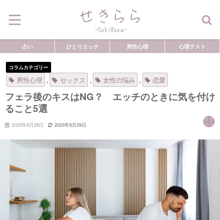
占い
ひとりエッチ
男性心理
心理テスト
コラムカテゴリー
,
,
,
男性心理
セックス
女性の悩み
恋愛
フェラ後のキスはNG？ エッチのときに気を付け
ること5選
2023年8月28日
2023年8月29日