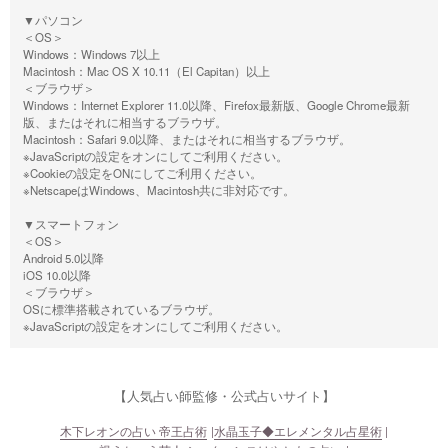
▼パソコン
＜OS＞
Windows：Windows 7以上
Macintosh：Mac OS X 10.11（El Capitan）以上
＜ブラウザ＞
Windows：Internet Explorer 11.0以降、Firefox最新版、Google Chrome最新
版、またはそれに相当するブラウザ。
Macintosh：Safari 9.0以降、またはそれに相当するブラウザ。
※JavaScriptの設定をオンにしてご利用ください。
※Cookieの設定をONにしてご利用ください。
※NetscapeはWindows、Macintosh共に非対応です。
▼スマートフォン
＜OS＞
Android 5.0以降
iOS 10.0以降
＜ブラウザ＞
OSに標準搭載されているブラウザ。
※JavaScriptの設定をオンにしてご利用ください。
【人気占い師監修・公式占いサイト】
木下レオンの占い 帝王占術
水晶玉子◆エレメンタル占星術