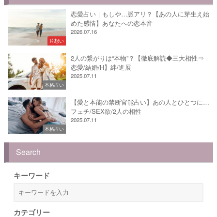
恋愛占い｜もしや…脈アリ？【あの人に芽生え始
めた感情】あなたへの恋本音
2026.07.16
片想い
2人の繋がりは“本物”？【徹底解読◆三大相性⇒
恋愛/結婚/H】絆/進展
2025.07.11
本格占い
【愛と本能の禁断官能占い】あの人とひとつに…
フェチ/SEX欲/2人の相性
2025.07.11
本格占い
Search
キーワード
カテゴリー