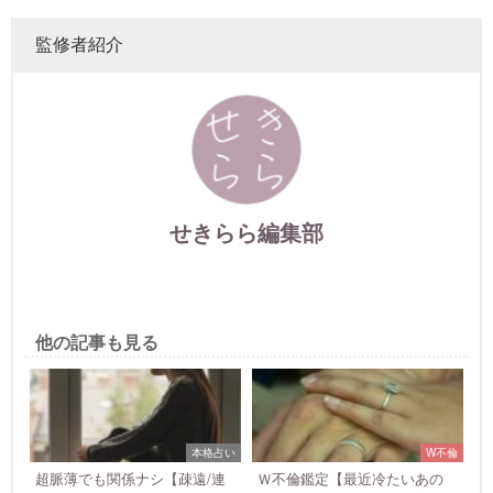
監修者紹介
せきらら編集部
他の記事も見る
本格占い
W不倫
超脈薄でも関係ナシ【疎遠/連
Ｗ不倫鑑定【最近冷たいあの